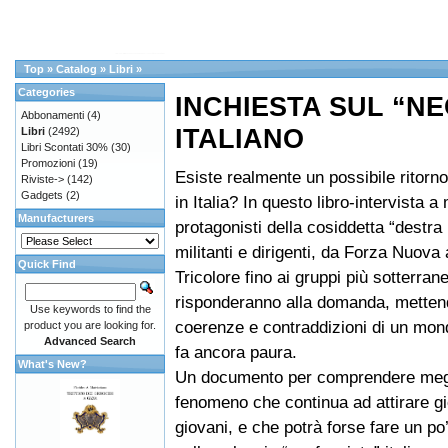
Top
»
Catalog
»
Libri
»
Categories
INCHIESTA SUL “N
Abbonamenti
(4)
ITALIANO
Libri
(2492)
Libri Scontati 30%
(30)
Promozioni
(19)
Esiste realmente un possibile ritorn
Riviste->
(142)
Gadgets
(2)
in Italia? In questo libro-intervista a 
Manufacturers
protagonisti della cosiddetta “destra 
militanti e dirigenti, da Forza Nuova
Quick Find
Tricolore fino ai gruppi più sotterrane
risponderanno alla domanda, metten
Use keywords to find the
coerenze e contraddizioni di un mond
product you are looking for.
Advanced Search
fa ancora paura.
What's New?
Un documento per comprendere meg
fenomeno che continua ad attirare g
giovani, e che potrà forse fare un po