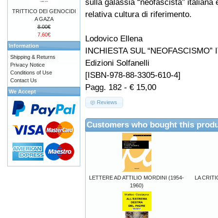
sulla galassia “neofascista” italiana 
TRITTICO DEI GENOCIDI
relativa cultura di riferimento.
A GAZA
8.00€
7.60€
Lodovico Ellena
Information
INCHIESTA SUL “NEOFASCISMO” 
Shipping & Returns
Edizioni Solfanelli
Privacy Notice
Conditions of Use
[ISBN-978-88-3305-610-4]
Contact Us
Pagg. 182 - € 15,00
We Accept
Reviews
Customers who bought this produ
LETTERE AD ATTILIO MORDINI (1954-
LA CRIT
1960)