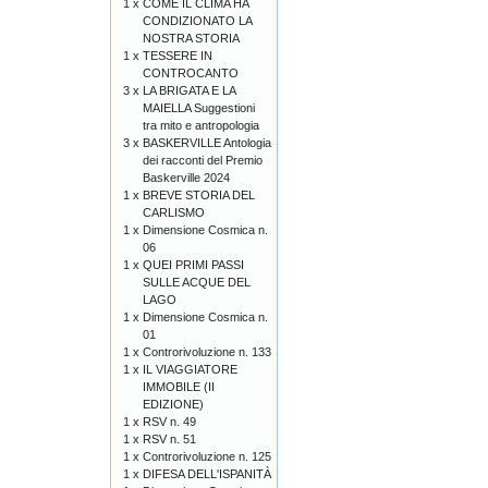
1 x
COME IL CLIMA HA
CONDIZIONATO LA
NOSTRA STORIA
1 x
TESSERE IN
CONTROCANTO
3 x
LA BRIGATA E LA
MAIELLA Suggestioni
tra mito e antropologia
3 x
BASKERVILLE Antologia
dei racconti del Premio
Baskerville 2024
1 x
BREVE STORIA DEL
CARLISMO
1 x
Dimensione Cosmica n.
06
1 x
QUEI PRIMI PASSI
SULLE ACQUE DEL
LAGO
1 x
Dimensione Cosmica n.
01
1 x
Controrivoluzione n. 133
1 x
IL VIAGGIATORE
IMMOBILE (II
EDIZIONE)
1 x
RSV n. 49
1 x
RSV n. 51
1 x
Controrivoluzione n. 125
1 x
DIFESA DELL'ISPANITÀ