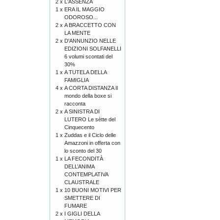
2 x
L'ASSENZA
1 x
ERA IL MAGGIO
ODOROSO...
2 x
A BRACCETTO CON
LA MENTE
2 x
D'ANNUNZIO NELLE
EDIZIONI SOLFANELLI
6 volumi scontati del
30%
1 x
A TUTELA DELLA
FAMIGLIA
4 x
A CORTA DISTANZA Il
mondo della boxe si
racconta
2 x
A SINISTRA DI
LUTERO Le sètte del
Cinquecento
1 x
Zuddas e il Ciclo delle
Amazzoni in offerta con
lo sconto del 30
1 x
LA FECONDITÀ
DELL’ANIMA
CONTEMPLATIVA
CLAUSTRALE
1 x
10 BUONI MOTIVI PER
SMETTERE DI
FUMARE
2 x
I GIGLI DELLA