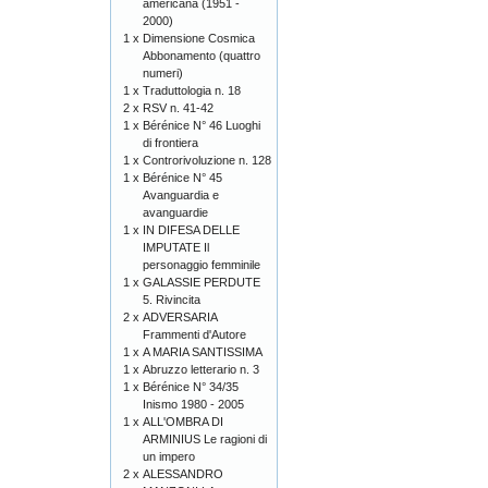
americana (1951 -
2000)
1 x
Dimensione Cosmica
Abbonamento (quattro
numeri)
1 x
Traduttologia n. 18
2 x
RSV n. 41-42
1 x
Bérénice N° 46 Luoghi
di frontiera
1 x
Controrivoluzione n. 128
1 x
Bérénice N° 45
Avanguardia e
avanguardie
1 x
IN DIFESA DELLE
IMPUTATE Il
personaggio femminile
1 x
GALASSIE PERDUTE
5. Rivincita
2 x
ADVERSARIA
Frammenti d'Autore
1 x
A MARIA SANTISSIMA
1 x
Abruzzo letterario n. 3
1 x
Bérénice N° 34/35
Inismo 1980 - 2005
1 x
ALL'OMBRA DI
ARMINIUS Le ragioni di
un impero
2 x
ALESSANDRO