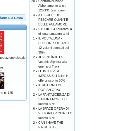
20 x
Controrivoluzione
Abbonamento ai nn.
126/131 (sei numeri)
4 x
A LI CULLE DE
adir a la Cesta
PESCARE QUANT’È
BELLE FA L’AMORE
3 x
STUDIO 54 Laurearsi a
cinquantaquattro anni
1 x
IL VOLTALUNA -
EDIZIONI SOLFANELLI
12 volumi scontati del
30%
2 x
JUVENTÌADE La
ntestazione globale
Vecchia Signora alla
guerra di Troia
2 x
LE INTERVISTE
IMPOSSIBILI 3 libri in
offerta sconto 30%
1 x
IL RITORNO DI
DORIAN GRAY
ne n. 125
2 x
LA FANTASCIENZA DI
SANDRA MORETTI
sconto 30%
6 x
LA SPACE OPERA DI
VITTORIO PICCIRILLO
sconto 30%
2 x
CAN I HAVE THE
FIRST SLIDE,