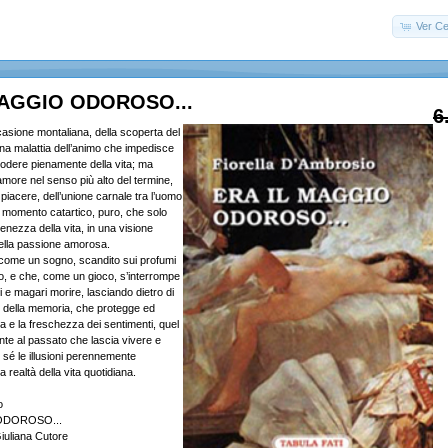
Ver Ce
MAGGIO ODOROSO...
6
sione montaliana, della scoperta del
una malattia dell’animo che impedisce
godere pienamente della vita; ma
ore nel senso più alto del termine,
 piacere, dell’unione carnale tra l’uomo
e momento catartico, puro, che solo
enezza della vita, in una visione
ella passione amorosa.
come un sogno, scandito sui profumi
, e che, come un gioco, s’interrompe
si e magari morire, lasciando dietro di
e della memoria, che protegge ed
a e la freschezza dei sentimenti, quel
nte al passato che lascia vivere e
 sé le illusioni perennemente
a realtà della vita quotidiana.
o
ODOROSO...
iuliana Cutore