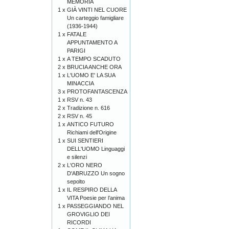
MEMORIA
1 x
GIÀ VINTI NEL CUORE
Un carteggio famigliare
(1936-1944)
1 x
FATALE
APPUNTAMENTO A
PARIGI
1 x
A TEMPO SCADUTO
2 x
BRUCIA ANCHE ORA
1 x
L'UOMO E' LA SUA
MINACCIA
3 x
PROTOFANTASCENZA
1 x
RSV n. 43
2 x
Tradizione n. 616
2 x
RSV n. 45
1 x
ANTICO FUTURO
Richiami dell'Origine
1 x
SUI SENTIERI
DELL'UOMO Linguaggi
e silenzi
2 x
L'ORO NERO
D'ABRUZZO Un sogno
sepolto
1 x
IL RESPIRO DELLA
VITA Poesie per l’anima
1 x
PASSEGGIANDO NEL
GROVIGLIO DEI
RICORDI