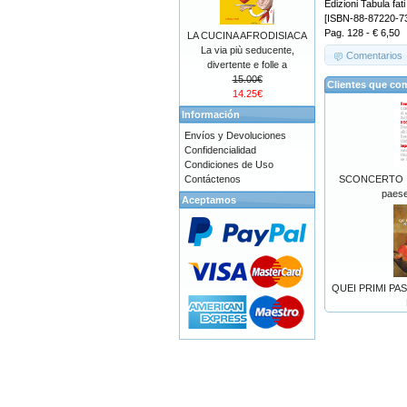
Edizioni Tabula fati
[ISBN-88-87220-73
Pag. 128 - € 6,50
LA CUCINA AFRODISIACA
La via più seducente,
Comentarios
divertente e folle a
15.00€
Clientes que co
14.25€
Información
Envíos y Devoluciones
Confidencialidad
Condiciones de Uso
Contáctenos
SCONCERTO ITA
paese
Aceptamos
QUEI PRIMI PA