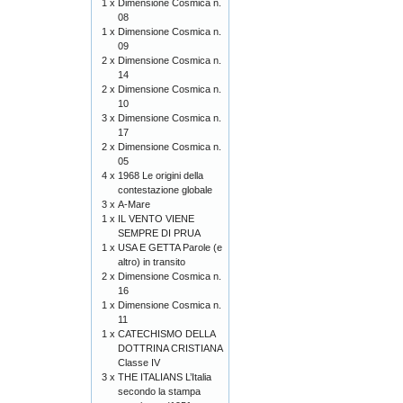
1 x
Dimensione Cosmica n.
08
1 x
Dimensione Cosmica n.
09
2 x
Dimensione Cosmica n.
14
2 x
Dimensione Cosmica n.
10
3 x
Dimensione Cosmica n.
17
2 x
Dimensione Cosmica n.
05
4 x
1968 Le origini della
contestazione globale
3 x
A-Mare
1 x
IL VENTO VIENE
SEMPRE DI PRUA
1 x
USA E GETTA Parole (e
altro) in transito
2 x
Dimensione Cosmica n.
16
1 x
Dimensione Cosmica n.
11
1 x
CATECHISMO DELLA
DOTTRINA CRISTIANA
Classe IV
3 x
THE ITALIANS L’Italia
secondo la stampa