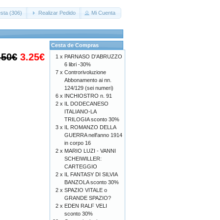
sta (306)
Realizar Pedido
Mi Cuenta
Cesta de Compras
.50€
3.25€
1 x
PARNASO D'ABRUZZO
6 libri -30%
7 x
Controrivoluzione
Abbonamento ai nn.
124/129 (sei numeri)
6 x
INCHIOSTRO n. 91
2 x
IL DODECANESO
ITALIANO-LA
TRILOGIA sconto 30%
3 x
IL ROMANZO DELLA
GUERRA nell'anno 1914
in corpo 16
2 x
MARIO LUZI - VANNI
SCHEIWILLER:
CARTEGGIO
2 x
IL FANTASY DI SILVIA
BANZOLA sconto 30%
2 x
SPAZIO VITALE o
GRANDE SPAZIO?
2 x
EDEN RALF VELI
sconto 30%