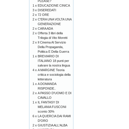
PLEASE?
1 x
EDUCAZIONE CINICA
3 x
DISEREDATI
2 x
72 ORE
2 x
C'ERA UNA VOLTA UNA
GENERAZIONE
2 x
CARA ADA
2 x
Offerta 3 libri della
Trilogia di Vito Moretti
2 x
Il Cinema Al Servizio
Della Propaganda,
Politica E Della Guerra
1 x
BREVIARIO DI
ITALIANO 18 punti per
salvare la nostra lingua
4 x
A MARGINE Teoria
critica e sociologia della
letteratura
1 x
A DOMANDA
RISPONDE..
2 x
A PASSO D'UOMO E DI
CAVALLO
1 x
IL FANTASY DI
MELANIA FUSCONI
sconto 30%
6 x
LA QUERCIA DAI RAMI
D'ORO
2 x
GIUSTIZIA ALL'ALBA