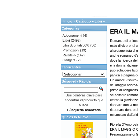
Inicio
»
Catálogo
»
Libri
»
Categorías
ERA IL 
Abbonamenti
(4)
Libri
(2492)
Romanzo di un’occa
Libri Scontati 30%
(30)
male di vivere, di 
Promozioni
(19)
al protagonista di 
Riviste->
(142)
anche romanzo d’am
Gadgets
(2)
dove la ricerca del
e la donna, divien
Fabricantes
può schiudere la pi
panica e pagana d
Un amore vissuto 
Búsqueda Rápida
del maggio odoroso
prima di illanguidir
sé soltanto l’amor
Use palabras clave para
eterna la giovinezz
encontrar el producto que
riandare con la me
busca.
risuonare dentro di
Búsqueda Avanzada
minacciate dall’arid
Que es lo Nuevo ?
Fiorella D'Ambrosi
ERA IL MAGGIO 
Presentazione di G