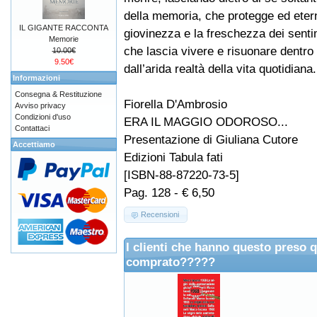
della memoria, che protegge ed eter
IL GIGANTE RACCONTA
giovinezza e la freschezza dei senti
Memorie
che lascia vivere e risuonare dentro
10.00€
9.50€
dall’arida realtà della vita quotidiana.
Informazioni
Consegna & Restituzione
Fiorella D'Ambrosio
Avviso privacy
Condizioni d'uso
ERA IL MAGGIO ODOROSO...
Contattaci
Presentazione di Giuliana Cutore
Accettiamo
Edizioni Tabula fati
[ISBN-88-87220-73-5]
Pag. 128 - € 6,50
Recensioni
I clienti che hanno questo preso 
comprato?????