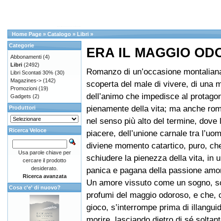
Home Page
»
Catalogo
»
Libri
»
Categorie
ERA IL MAGGIO ODO
Abbonamenti
(4)
Libri
(2492)
Romanzo di un’occasione montaliana
Libri Scontati 30%
(30)
Magazines->
(142)
scoperta del male di vivere, di una m
Promozioni
(19)
dell’animo che impedisce al protagon
Gadgets
(2)
pienamente della vita; ma anche ro
Produttori
nel senso più alto del termine, dove 
Ricerca Veloce
piacere, dell’unione carnale tra l’uo
diviene momento catartico, puro, ch
Usa parole chiave per
schiudere la pienezza della vita, in 
cercare il prodotto
desiderato.
panica e pagana della passione amo
Ricerca avanzata
Un amore vissuto come un sogno, sc
Cosa c'e' di nuovo?
profumi del maggio odoroso, e che,
gioco, s’interrompe prima di illangui
morire, lasciando dietro di sé soltan