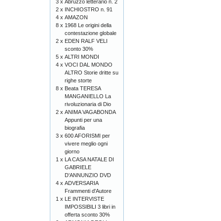
3 x
Abruzzo letterario n. 2
2 x
INCHIOSTRO n. 91
4 x
AMAZON
8 x
1968 Le origini della
contestazione globale
2 x
EDEN RALF VELI
sconto 30%
5 x
ALTRI MONDI
4 x
VOCI DAL MONDO
ALTRO Storie dritte su
righe storte
8 x
Beata TERESA
MANGANIELLO La
rivoluzionaria di Dio
2 x
ANIMA VAGABONDA
Appunti per una
biografia
3 x
600 AFORISMI per
vivere meglio ogni
giorno
1 x
LA CASA NATALE DI
GABRIELE
D'ANNUNZIO DVD
4 x
ADVERSARIA
Frammenti d'Autore
1 x
LE INTERVISTE
IMPOSSIBILI 3 libri in
offerta sconto 30%