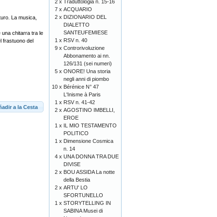
2 x
Traduttologia n. 15-16
7 x
ACQUARIO
2 x
DIZIONARIO DEL
turo. La musica,
DIALETTO
SANTEUFEMIESE
 una chitarra tra le
1 x
RSV n. 40
l frastuono del
9 x
Controrivoluzione
Abbonamento ai nn.
126/131 (sei numeri)
5 x
ONORE! Una storia
negli anni di piombo
10 x
Bérénice N° 47
L'Inisme à Paris
1 x
RSV n. 41-42
adir a la Cesta
2 x
AGOSTINO IMBELLI,
EROE
1 x
IL MIO TESTAMENTO
POLITICO
1 x
Dimensione Cosmica
n. 14
4 x
UNA DONNA TRA DUE
DIVISE
2 x
BOU ASSIDA La notte
della Bestia
2 x
ARTU' LO
SFORTUNELLO
1 x
STORYTELLING IN
SABINA Musei di