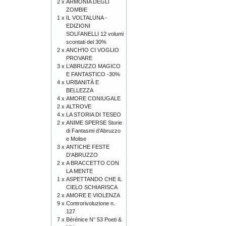
2 x
ARMONIA DEGLI
ZOMBIE
1 x
IL VOLTALUNA -
EDIZIONI
SOLFANELLI 12 volumi
scontati del 30%
2 x
ANCH'IO CI VOGLIO
PROVARE
3 x
L’ABRUZZO MAGICO
E FANTASTICO -30%
4 x
URBANITÀ E
BELLEZZA
4 x
AMORE CONIUGALE
2 x
ALTROVE
4 x
LA STORIA DI TESEO
2 x
ANIME SPERSE Storie
di Fantasmi d’Abruzzo
e Molise
3 x
ANTICHE FESTE
D'ABRUZZO
2 x
A BRACCETTO CON
LA MENTE
1 x
ASPETTANDO CHE IL
CIELO SCHIARISCA
2 x
AMORE E VIOLENZA
9 x
Controrivoluzione n.
127
7 x
Bérénice N° 53 Poeti &