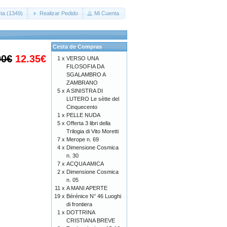
ta (1349)
Realizar Pedido
Mi Cuenta
Cesta de Compras
00€
12.35€
1 x
VERSO UNA
FILOSOFIA DA
SGALAMBRO A
ZAMBRANO
5 x
A SINISTRA DI
LUTERO Le sètte del
Cinquecento
1 x
PELLE NUDA
5 x
Offerta 3 libri della
Trilogia di Vito Moretti
7 x
Merope n. 69
4 x
Dimensione Cosmica
n. 30
7 x
ACQUA AMICA
2 x
Dimensione Cosmica
n. 05
11 x
A MANI APERTE
19 x
Bérénice N° 46 Luoghi
di frontiera
1 x
DOTTRINA
CRISTIANA BREVE