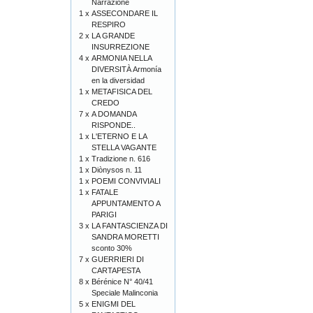
Narrazione
1 x
ASSECONDARE IL
RESPIRO
2 x
LA GRANDE
INSURREZIONE
4 x
ARMONIA NELLA
DIVERSITÀ Armonía
en la diversidad
1 x
METAFISICA DEL
CREDO
7 x
A DOMANDA
RISPONDE..
1 x
L'ETERNO E LA
STELLA VAGANTE
1 x
Tradizione n. 616
1 x
Diònysos n. 11
1 x
POEMI CONVIVIALI
1 x
FATALE
APPUNTAMENTO A
PARIGI
3 x
LA FANTASCIENZA DI
SANDRA MORETTI
sconto 30%
7 x
GUERRIERI DI
CARTAPESTA
8 x
Bérénice N° 40/41
Speciale Malinconia
5 x
ENIGMI DEL