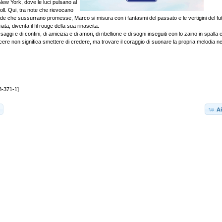
 New York, dove le luci pulsano al
ll. Qui, tra note che rievocano
rade che sussurrano promesse, Marco si misura con i fantasmi del passato e le vertigini del fu
ata, diventa il fil rouge della sua rinascita.
gi e di confini, di amicizia e di amori, di ribellione e di sogni inseguiti con lo zaino in spalla e
re non significa smettere di credere, ma trovare il coraggio di suonare la propria melodia ne
8-371-1]
Añ