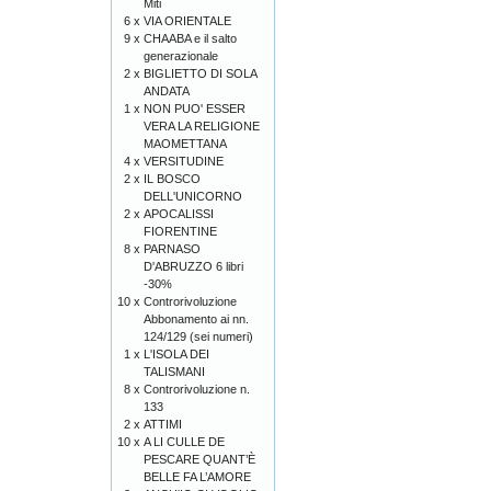
Miti
6 x
VIA ORIENTALE
9 x
CHAABA e il salto
generazionale
2 x
BIGLIETTO DI SOLA
ANDATA
1 x
NON PUO' ESSER
VERA LA RELIGIONE
MAOMETTANA
4 x
VERSITUDINE
2 x
IL BOSCO
DELL'UNICORNO
2 x
APOCALISSI
FIORENTINE
8 x
PARNASO
D'ABRUZZO 6 libri
-30%
10 x
Controrivoluzione
Abbonamento ai nn.
124/129 (sei numeri)
1 x
L'ISOLA DEI
TALISMANI
8 x
Controrivoluzione n.
133
2 x
ATTIMI
10 x
A LI CULLE DE
PESCARE QUANT’È
BELLE FA L’AMORE