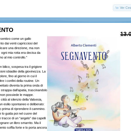
Ver Ces
ENTO
13.
i sentivo come un gallo
o dai venti capricciosi del
dicare una direzione, ma non
 ogni mia rotta era decisa da
o al mio controllo.”
 bilico, sospesa tra il grigiore
ssioni sbiadite della giovinezza. La
ore, fino al giorno in cui il
tre i confini della routine. Un
ettato diventa la prima onda di
strappa dall’apatia, trascinandolo
ui non possiede le mappe.
 città al silenzio della Valsesia,
 un esilio spontaneo e deliberato:
o prima di riprendere il cammino.
e lo guida poi nel cuore del
 tracce di un “angelo” dai capelli
egnare un libro smarrito. Ma il
nto soffia forte e lo porta ancora