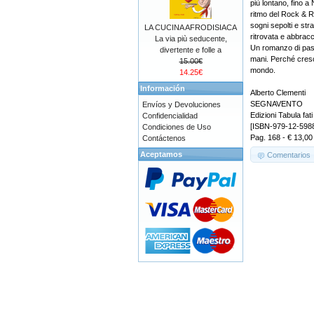
più lontano, fino a
ritmo del Rock & Ro
sogni sepolti e st
LA CUCINA AFRODISIACA
ritrovata e abbracci
La via più seducente,
Un romanzo di passag
divertente e folle a
mani. Perché cresce
15.00€
mondo.
14.25€
Información
Alberto Clementi
SEGNAVENTO
Envíos y Devoluciones
Edizioni Tabula fati
Confidencialidad
[ISBN-979-12-598
Condiciones de Uso
Pag. 168 - € 13,00
Contáctenos
Aceptamos
Comentarios