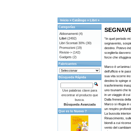
Inicio
»
Catálogo
»
Libri
»
Categorías
SEGNAV
Abbonamenti
(4)
Libri
(2492)
“In quel periodo m
Libri Scontati 30%
(30)
segnavento, sospint
Promozioni
(19)
destino. Potevo in
Riviste->
(142)
sceglierla davvero:
Gadgets
(2)
forze che sfuggivan
Fabricantes
Marco è un’anima in
dell’ufficio e le pa
sua vita scorre incol
Búsqueda Rápida
destino lo spinge ol
trasferimento inasp
uno tsunami che lo 
Use palabras clave para
in un viaggio di c
encontrar el producto que
Dalla frenesia della
busca.
Marco si rifugia in
Búsqueda Avanzada
un respiro profond
Que es lo Nuevo ?
La bussola interior
Rinascimento, sulle
biondi a cui ricons
vento del cambiame