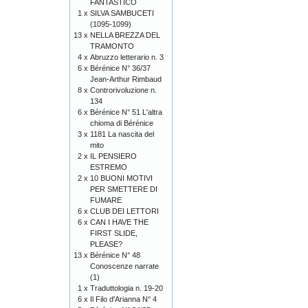
FANTASTICO
1 x
SILVA SAMBUCETI
(1095-1099)
13 x
NELLA BREZZA DEL
TRAMONTO
4 x
Abruzzo letterario n. 3
6 x
Bérénice N° 36/37
Jean-Arthur Rimbaud
8 x
Controrivoluzione n.
134
6 x
Bérénice N° 51 L'altra
chioma di Bérénice
3 x
1181 La nascita del
mito
2 x
IL PENSIERO
ESTREMO
2 x
10 BUONI MOTIVI
PER SMETTERE DI
FUMARE
6 x
CLUB DEI LETTORI
6 x
CAN I HAVE THE
FIRST SLIDE,
PLEASE?
13 x
Bérénice N° 48
Conoscenze narrate
(1)
1 x
Traduttologia n. 19-20
6 x
Il Filo d'Arianna N° 4