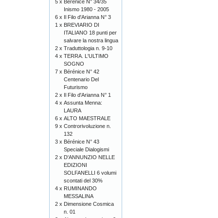
5 x
Bérénice N° 34/35
Inismo 1980 - 2005
6 x
Il Filo d'Arianna N° 3
1 x
BREVIARIO DI
ITALIANO 18 punti per
salvare la nostra lingua
2 x
Traduttologia n. 9-10
4 x
TERRA. L'ULTIMO
SOGNO
7 x
Bérénice N° 42
Centenario Del
Futurismo
2 x
Il Filo d'Arianna N° 1
4 x
Assunta Menna:
LAURA
6 x
ALTO MAESTRALE
9 x
Controrivoluzione n.
132
3 x
Bérénice N° 43
Speciale Dialogismi
2 x
D'ANNUNZIO NELLE
EDIZIONI
SOLFANELLI 6 volumi
scontati del 30%
4 x
RUMINANDO
MESSALINA
2 x
Dimensione Cosmica
n. 01