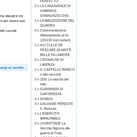
PERFETTO
3 x
LA CASA NATALE DI
GABRIELE
D'ANNUNZIO DVD
ma ubicati in tre
1 x
LA MALEDIZIONE DEL
ivo per vivere una
QUADRO
4 x
Controrivoluzione
ele Luzzati.
Abbonamento ai nn.
125/130 (sei numeri)
1 x
A LI CULLE DE
PESCARE QUANT’È
BELLE FA L’AMORE
3 x
CRONACHE DI
LAVENZA
ungi al carrello
1 x
IL CASTELLO BIANCO
e altri racconti
3 x
1181 La nascita del
mito
1 x
GUERRIERI DI
CARTAPESTA
2 x
DOMUS
3 x
GALASSIE PERDUTE
5. Rivincita
1 x
L'ESERCITO
IMPALPABILE
3 x
JUVENTÌADE La
Vecchia Signora alla
guerra di Troia