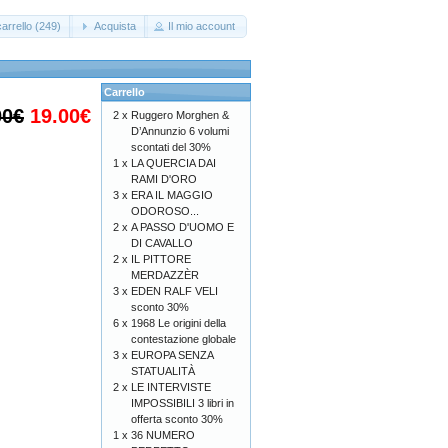
arrello (249)
Acquista
Il mio account
Carrello
00€
19.00€
2 x
Ruggero Morghen &
D’Annunzio 6 volumi
scontati del 30%
1 x
LA QUERCIA DAI
RAMI D'ORO
3 x
ERA IL MAGGIO
ODOROSO...
2 x
A PASSO D'UOMO E
DI CAVALLO
2 x
IL PITTORE
MERDAZZÈR
3 x
EDEN RALF VELI
sconto 30%
6 x
1968 Le origini della
contestazione globale
3 x
EUROPA SENZA
STATUALITÀ
2 x
LE INTERVISTE
IMPOSSIBILI 3 libri in
offerta sconto 30%
1 x
36 NUMERO