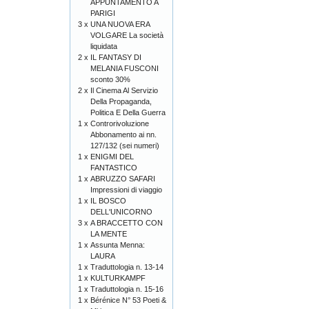
APPUNTAMENTO A
PARIGI
3 x
UNA NUOVA ERA
VOLGARE La società
liquidata
2 x
IL FANTASY DI
MELANIA FUSCONI
sconto 30%
2 x
Il Cinema Al Servizio
Della Propaganda,
Politica E Della Guerra
1 x
Controrivoluzione
Abbonamento ai nn.
127/132 (sei numeri)
1 x
ENIGMI DEL
FANTASTICO
1 x
ABRUZZO SAFARI
Impressioni di viaggio
1 x
IL BOSCO
DELL'UNICORNO
3 x
A BRACCETTO CON
LA MENTE
1 x
Assunta Menna:
LAURA
1 x
Traduttologia n. 13-14
1 x
KULTURKAMPF
1 x
Traduttologia n. 15-16
1 x
Bérénice N° 53 Poeti &