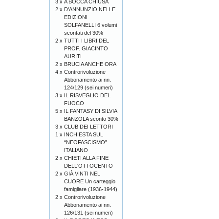
3 x
A BOCCA CHIUSA
2 x
D'ANNUNZIO NELLE
EDIZIONI
SOLFANELLI 6 volumi
scontati del 30%
2 x
TUTTI I LIBRI DEL
PROF. GIACINTO
AURITI
2 x
BRUCIA ANCHE ORA
4 x
Controrivoluzione
Abbonamento ai nn.
124/129 (sei numeri)
3 x
IL RISVEGLIO DEL
FUOCO
5 x
IL FANTASY DI SILVIA
BANZOLA sconto 30%
3 x
CLUB DEI LETTORI
1 x
INCHIESTA SUL
“NEOFASCISMO”
ITALIANO
2 x
CHIETI ALLA FINE
DELL'OTTOCENTO
2 x
GIÀ VINTI NEL
CUORE Un carteggio
famigliare (1936-1944)
2 x
Controrivoluzione
Abbonamento ai nn.
126/131 (sei numeri)