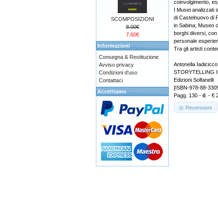
coinvolgimento, es
I Musei analizzati 
di Castelnuovo di 
SCOMPOSIZIONI
in Sabina; Museo ci
8.00€
borghi diversi, con
7.60€
personale esperien
Informazioni
Tra gli artisti co
Consegna & Restituzione
Antonella Iadicicco
Avviso privacy
STORYTELLING IN
Condizioni d'uso
Edizioni Solfanelli
Contattaci
[ISBN-978-88-330
Accettiamo
Pagg. 130 - ill. - €
Recensioni