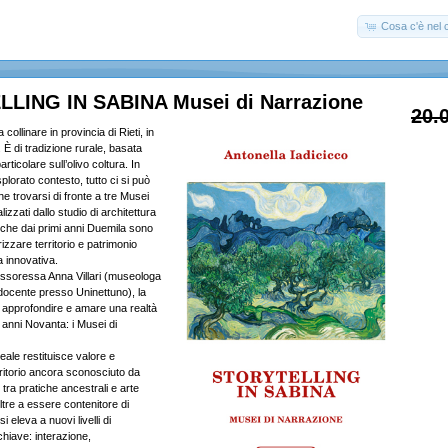
Cosa c'è nel c
LING IN SABINA Musei di Narrazione
20.
collinare in provincia di Rieti, in
e. È di tradizione rurale, basata
particolare sull’olivo coltura. In
lorato contesto, tutto ci si può
e trovarsi di fronte a tre Musei
lizzati dallo studio di architettura
che dai primi anni Duemila sono
rizzare territorio e patrimonio
a innovativa.
essoressa Anna Villari (museologa
, docente presso Uninettuno), la
o approfondire e amare una realtà
 anni Novanta: i Musei di
eale restituisce valore e
rritorio ancora sconosciuto da
 tra pratiche ancestrali e arte
re a essere contenitore di
 eleva a nuovi livelli di
chiave: interazione,