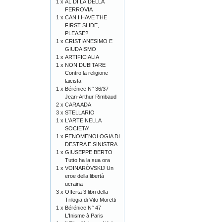
1 x
AL DI LÀ DELLA
FERROVIA
1 x
CAN I HAVE THE
FIRST SLIDE,
PLEASE?
1 x
CRISTIANESIMO E
GIUDAISMO
1 x
ARTIFICIALIA
1 x
NON DUBITARE
Contro la religione
laicista
1 x
Bérénice N° 36/37
Jean-Arthur Rimbaud
2 x
CARA ADA
3 x
STELLARIO
1 x
L'ARTE NELLA
SOCIETA'
1 x
FENOMENOLOGIA DI
DESTRA E SINISTRA
1 x
GIUSEPPE BERTO
Tutto ha la sua ora
1 x
VOINARÒVSKIJ Un
eroe della libertà
ucraina
3 x
Offerta 3 libri della
Trilogia di Vito Moretti
1 x
Bérénice N° 47
L'Inisme à Paris