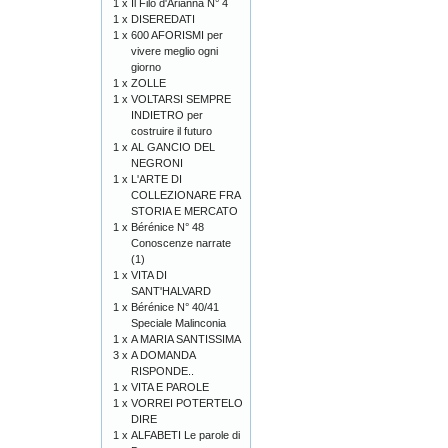
1 x
Il Filo d'Arianna N° 4
1 x
DISEREDATI
1 x
600 AFORISMI per
vivere meglio ogni
giorno
1 x
ZOLLE
1 x
VOLTARSI SEMPRE
INDIETRO per
costruire il futuro
1 x
AL GANCIO DEL
NEGRONI
1 x
L'ARTE DI
COLLEZIONARE FRA
STORIA E MERCATO
1 x
Bérénice N° 48
Conoscenze narrate
(1)
1 x
VITA DI
SANT'HALVARD
1 x
Bérénice N° 40/41
Speciale Malinconia
1 x
A MARIA SANTISSIMA
3 x
A DOMANDA
RISPONDE..
1 x
VITA E PAROLE
1 x
VORREI POTERTELO
DIRE
1 x
ALFABETI Le parole di