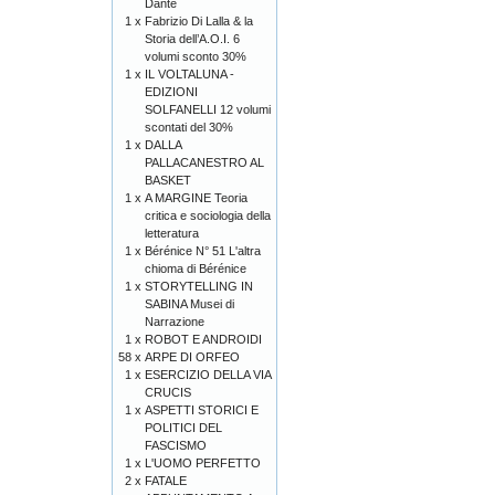
Dante
1 x
Fabrizio Di Lalla & la
Storia dell’A.O.I. 6
volumi sconto 30%
1 x
IL VOLTALUNA -
EDIZIONI
SOLFANELLI 12 volumi
scontati del 30%
1 x
DALLA
PALLACANESTRO AL
BASKET
1 x
A MARGINE Teoria
critica e sociologia della
letteratura
1 x
Bérénice N° 51 L'altra
chioma di Bérénice
1 x
STORYTELLING IN
SABINA Musei di
Narrazione
1 x
ROBOT E ANDROIDI
58 x
ARPE DI ORFEO
1 x
ESERCIZIO DELLA VIA
CRUCIS
1 x
ASPETTI STORICI E
POLITICI DEL
FASCISMO
1 x
L'UOMO PERFETTO
2 x
FATALE