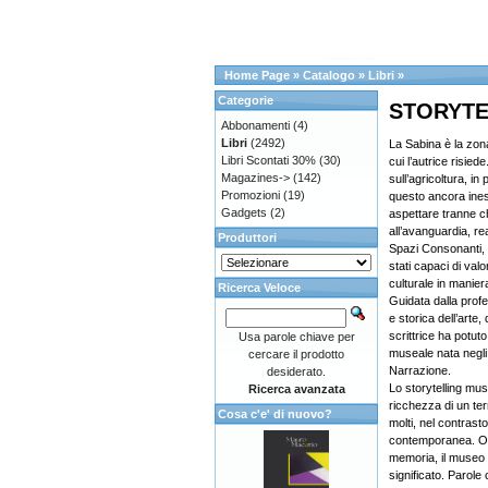
Home Page
»
Catalogo
»
Libri
»
Categorie
STORYTEL
Abbonamenti
(4)
Libri
(2492)
La Sabina è la zona 
Libri Scontati 30%
(30)
cui l’autrice risied
Magazines->
(142)
sull’agricoltura, in 
Promozioni
(19)
questo ancora inesp
Gadgets
(2)
aspettare tranne ch
all’avanguardia, rea
Produttori
Spazi Consonanti, 
stati capaci di valo
culturale in manier
Ricerca Veloce
Guidata dalla prof
e storica dell’arte
scrittrice ha potut
Usa parole chiave per
museale nata negli
cercare il prodotto
Narrazione.
desiderato.
Lo storytelling mus
Ricerca avanzata
ricchezza di un te
Cosa c'e' di nuovo?
molti, nel contrasto
contemporanea. Olt
memoria, il museo si
significato. Parole 