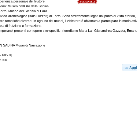
perienza personale del fruitore.
sono: Museo dell’Olio della Sabina
Farfa; Museo del Silenzio di Fara
vico-archeologico (sala Luzzati) di Farfa. Sono strettamente legati dal punto di vista storico, 
 tre tematiche diverse. In ognuno dei musei, il visitatore è chiamato a partecipare in modo att
za di fruizione e formazione.
ntemporanei presenti con opere site-specific, ricordiamo Maria Lai, Gianandrea Gazzola, Emanu
 SABINA Musei di Narrazione
5-605-0]
 20,00
Aggi