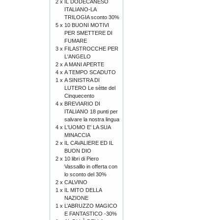
2 x
IL DODECANESO
ITALIANO-LA
TRILOGIA sconto 30%
5 x
10 BUONI MOTIVI
PER SMETTERE DI
FUMARE
3 x
FILASTROCCHE PER
L'ANGELO
2 x
A MANI APERTE
4 x
A TEMPO SCADUTO
1 x
A SINISTRA DI
LUTERO Le sètte del
Cinquecento
4 x
BREVIARIO DI
ITALIANO 18 punti per
salvare la nostra lingua
4 x
L'UOMO E' LA SUA
MINACCIA
2 x
IL CAVALIERE ED IL
BUON DIO
2 x
10 libri di Piero
Vassalllo in offerta con
lo sconto del 30%
2 x
CALVINO
1 x
IL MITO DELLA
NAZIONE
1 x
L’ABRUZZO MAGICO
E FANTASTICO -30%