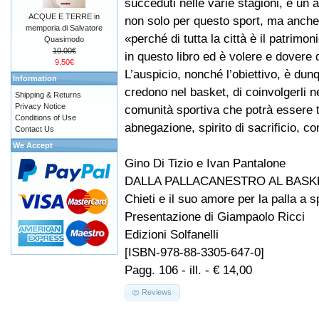
succeduti nelle varie stagioni, è un 
ACQUE E TERRE in
non solo per questo sport, ma anche 
memporia di Salvatore
«perché di tutta la città è il patrimo
Quasimodo
10.00€
in questo libro ed è volere e dovere d
9.50€
L’auspicio, nonché l’obiettivo, è dun
Information
credono nel basket, di coinvolgerli n
Shipping & Returns
Privacy Notice
comunità sportiva che potrà essere t
Conditions of Use
abnegazione, spirito di sacrificio, c
Contact Us
We Accept
Gino Di Tizio e Ivan Pantalone
DALLA PALLACANESTRO AL BASK
Chieti e il suo amore per la palla a s
Presentazione di Giampaolo Ricci
Edizioni Solfanelli
[ISBN-978-88-3305-647-0]
Pagg. 106 - ill. - € 14,00
Reviews