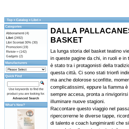
Top
»
Catalog
»
Libri
»
Categories
DALLA PALLACANE
Abbonamenti
(4)
BASKET
Libri
(2492)
Libri Scontati 30%
(30)
Promozioni
(19)
La lunga storia del basket teatino vi
Riviste->
(142)
Gadgets
(2)
in queste pagine da chi, in ruoli e in 
Manufacturers
è stato tra i protagonisti della tradiz
questa città. Ci sono stati trionfi indi
Quick Find
ma anche dolorose sconfitte, moment
complicatissimi, eppure la fiamma è
Use keywords to find the
sempre accesa, pronta a rinvigorirsi
product you are looking for.
Advanced Search
illuminare nuove stagioni.
What's New?
Raccontare questo viaggio nel passa
ripercorrerne le diverse tappe, ricor
di talento e coach lungimiranti che s