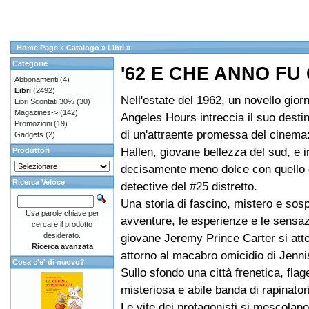
Home Page
»
Catalogo
»
Libri
»
Categorie
'62 E CHE ANNO FU
Abbonamenti
(4)
Libri
(2492)
Nell'estate del 1962, un novello giorn
Libri Scontati 30%
(30)
Magazines->
(142)
Angeles Hours intreccia il suo desti
Promozioni
(19)
di un'attraente promessa del cinema
Gadgets
(2)
Hallen, giovane bellezza del sud, e 
Produttori
decisamente meno dolce con quello 
Ricerca Veloce
detective del #25 distretto.
Una storia di fascino, mistero e sosp
Usa parole chiave per
avventure, le esperienze e le sensaz
cercare il prodotto
desiderato.
giovane Jeremy Prince Carter si atto
Ricerca avanzata
attorno al macabro omicidio di Jenni
Cosa c'e' di nuovo?
Sullo sfondo una città frenetica, flag
misteriosa e abile banda di rapinatori
Le vite dei protagonisti si mescolano