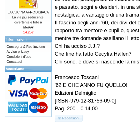
e passato, sogni e desideri, in una s
LA CUCINA AFRODISIACA
nostalgica, a vantaggio di una trama i
La via più seducente,
Il fascino degli anni '60, dei divi del 
divertente e folle a
15.00€
rapporto tra mentore e pupillo, questi 
14.25€
mentre tre domande assillano il letto
Informazioni
Chi ha ucciso J.J.?
Consegna & Restituzione
Avviso privacy
Che fine ha fatto Cecylia Hallen?
Condizioni d'uso
Chi sono, e dove si nasconde la mis
Contattaci
Accettiamo
Francesco Toscani
'62 E CHE ANNO FU QUELLO!
Edizioni Delmiglio
[ISBN-979-12-81756-09-0]
Pag. 200 - € 14,00
Recensioni