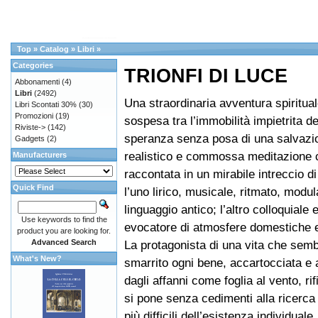
Top
»
Catalog
»
Libri
»
Categories
TRIONFI DI LUCE
Abbonamenti
(4)
Libri
(2492)
Una straordinaria avventura spiritual
Libri Scontati 30%
(30)
Promozioni
(19)
sospesa tra l’immobilità impietrita de
Riviste->
(142)
speranza senza posa di una salvazio
Gadgets
(2)
realistico e commossa meditazione 
Manufacturers
raccontata in un mirabile intreccio di
Quick Find
l’uno lirico, musicale, ritmato, modu
linguaggio antico; l’altro colloquiale 
Use keywords to find the
evocatore di atmosfere domestiche e
product you are looking for.
Advanced Search
La protagonista di una vita che sem
What's New?
smarrito ogni bene, accartocciata e a
dagli affanni come foglia al vento, rif
si pone senza cedimenti alla ricerca 
più difficili dell’esistenza individuale