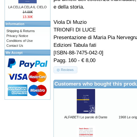
e della storia.
LA CELLA CELA IL CIELO
14.00€
13.30€
Viola Di Muzio
Information
TRIONFI DI LUCE
Shipping & Returns
Privacy Notice
Presentazione di Maria Pia Nervegn
Conditions of Use
Edizioni Tabula fati
Contact Us
[ISBN-88-7475-042-0]
We Accept
Pagg. 160 - € 8,00
Reviews
Customers who bought this produ
ALFABETI Le parole di Dante
1968 Le orig