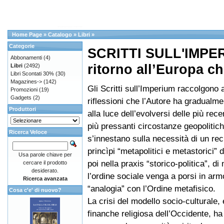
Home Page
»
Catalogo
»
Libri
»
Categorie
SCRITTI SULL'IMPER
Abbonamenti
(4)
ritorno all’Europa ch
Libri
(2492)
Libri Scontati 30%
(30)
Magazines->
(142)
Gli Scritti sull’Imperium raccolgono 
Promozioni
(19)
Gadgets
(2)
riflessioni che l’Autore ha gradualme
Produttori
alla luce dell’evolversi delle più rec
più pressanti circostanze geopolitic
Ricerca Veloce
s’innestano sulla necessità di un re
princìpi “metapolitici e metastorici” 
Usa parole chiave per
poi nella praxis “storico-politica”, d
cercare il prodotto
desiderato.
l’ordine sociale venga a porsi in ar
Ricerca avanzata
“analogia” con l’Ordine metafisico.
Cosa c'e' di nuovo?
La crisi del modello socio-culturale
finanche religiosa dell’Occidente, ha 