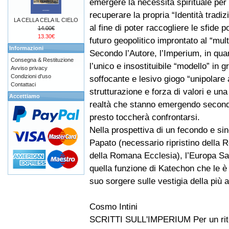
emergere la necessità spirituale per 
recuperare la propria “Identità tradiz
LA CELLA CELA IL CIELO
al fine di poter raccogliere le sfide 
14.00€
13.30€
futuro geopolitico improntato al “mul
Informazioni
Secondo l’Autore, l’Imperium, in qua
Consegna & Restituzione
l’unico e insostituibile “modello” in 
Avviso privacy
Condizioni d'uso
soffocante e lesivo giogo “unipolare
Contattaci
strutturazione e forza di valori e una 
Accettiamo
realtà che stanno emergendo secondo 
presto toccherà confrontarsi.
Nella prospettiva di un fecondo e si
Papato (necessario ripristino della R
della Romana Ecclesia), l’Europa Sa
quella funzione di Katechon che le è
suo sorgere sulle vestigia della più 
Cosmo Intini
SCRITTI SULL'IMPERIUM Per un rito