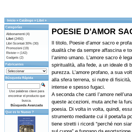
Inicio
»
Catálogo
»
Libri
»
Categorías
POESIE D'AMOR S
Abbonamenti
(4)
Libri
(2492)
Il titolo, Poesie d’amor sacro e prof
Libri Scontati 30%
(30)
Promozioni
(19)
dualità che da sempre affascina e t
Riviste->
(142)
l’animo umano. L’amore sacro è lega
Gadgets
(2)
spiritualità, alla fede, a un ideale di 
Fabricantes
purezza. L’amore profano, a sua volt
Búsqueda Rápida
alla sfera terrena, si nutre di fisicità
intense e spesso fugaci.
Use palabras clave para
A seconda che canti l’amore nell’una o
encontrar el producto que
busca.
queste accezioni, muta anche la fun
Búsqueda Avanzada
poesia. Di volta in volta, quindi, ess
Que es lo Nuevo ?
strumento mediante cui il poeta/la p
tiene stretti i ricordi “perché non si
sul cuore” e fungano da esortazione