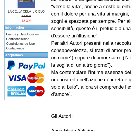
“verso la vita”, anche a costo di entr
LA CELLA CELA IL CIELO
con il dolore per una vita ai margini, 
14.00€
sogni e spezzata per sempre. Per a
13.30€
sensibilità, questo è il preludio a un
Información
Envíos y Devoluciones
d’essere un’illusione”.
Confidencialidad
Per altri Autori presenti nella raccol
Condiciones de Uso
Contáctenos
consapevolezza, si tratti di amor pro
Aceptamos
un nome”) oppure di amor sacro (l’am
la soglia di un altro giorno”).
Ma contemplare l’intima essenza dell’
riconoscerlo nell’azione concreta e q
solo al buio”, allora si comprende l’e
d’amore”.
Gli Autori:
Anna Maria Aulicino