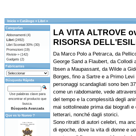
Inicio
»
Catálogo
»
Libri
»
Categorías
LA VITA ALTROVE o
Abbonamenti
(4)
RISORSA DELL'ESIL
Libri
(2492)
Libri Scontati 30%
(30)
Promozioni
(19)
Da Marco Polo a Petrarca, da Pellic
Riviste->
(142)
Gadgets
(2)
George Sand a Flaubert, da Collodi 
Fabricantes
Ibsen a Maupassant, da Wilde a Gide
Borges, fino a Sartre e a Primo Levi
Búsqueda Rápida
personaggi scandagliati sono ben 37)
come un rabdomante, vede attraverso
Use palabras clave para
del tempo e la complessità degli ani
encontrar el producto que
busca.
mai sottolineate prima dai biografi e d
Búsqueda Avanzada
letterari, nonché dagli storici.
Que es lo Nuevo ?
Sono ritratti di autori celebri, ma a
di epoche, dove la vita di donne e uom