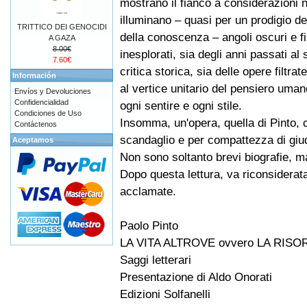
mostrano il fianco a considerazioni 
illuminano – quasi per un prodigio dell
TRITTICO DEI GENOCIDI
della conoscenza – angoli oscuri e f
A GAZA
8.00€
inesplorati, sia degli anni passati al 
7.60€
critica storica, sia delle opere filtr
Información
al vertice unitario del pensiero um
Envíos y Devoluciones
Confidencialidad
ogni sentire e ogni stile.
Condiciones de Uso
Insomma, un'opera, quella di Pinto, 
Contáctenos
scandaglio e per compattezza di giudi
Aceptamos
Non sono soltanto brevi biografie, ma
Dopo questa lettura, va riconsiderata
acclamate.
Paolo Pinto
LA VITA ALTROVE ovvero LA RISO
Saggi letterari
Presentazione di Aldo Onorati
Edizioni Solfanelli