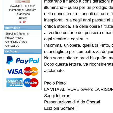
mostrano il fianco a considerazioni 
ACQUE E TERRE in
illuminano – quasi per un prodigio dell
memporia di Salvatore
della conoscenza – angoli oscuri e f
Quasimodo
10.00€
inesplorati, sia degli anni passati al 
9.50€
critica storica, sia delle opere filtr
Information
al vertice unitario del pensiero um
Shipping & Returns
Privacy Notice
ogni sentire e ogni stile.
Conditions of Use
Insomma, un'opera, quella di Pinto, 
Contact Us
scandaglio e per compattezza di giudi
We Accept
Non sono soltanto brevi biografie, ma
Dopo questa lettura, va riconsiderata
acclamate.
Paolo Pinto
LA VITA ALTROVE ovvero LA RISO
Saggi letterari
Presentazione di Aldo Onorati
Edizioni Solfanelli