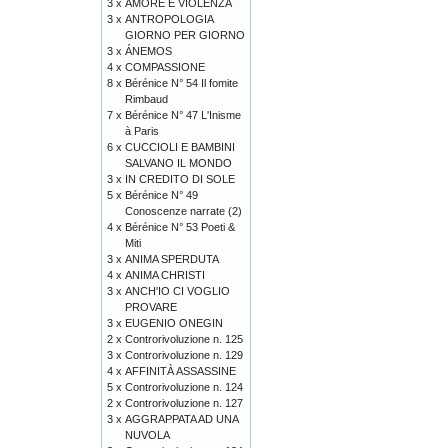
3 x
AMORE E VIOLENZA
3 x
ANTROPOLOGIA
GIORNO PER GIORNO
3 x
ÁNEMOS
4 x
COMPASSIONE
8 x
Bérénice N° 54 Il fomite
Rimbaud
7 x
Bérénice N° 47 L'Inisme
à Paris
6 x
CUCCIOLI E BAMBINI
SALVANO IL MONDO
3 x
IN CREDITO DI SOLE
5 x
Bérénice N° 49
Conoscenze narrate (2)
4 x
Bérénice N° 53 Poeti &
Miti
3 x
ANIMA SPERDUTA
4 x
ANIMA CHRISTI
3 x
ANCH'IO CI VOGLIO
PROVARE
3 x
EUGENIO ONEGIN
2 x
Controrivoluzione n. 125
3 x
Controrivoluzione n. 129
4 x
AFFINITÀ ASSASSINE
5 x
Controrivoluzione n. 124
2 x
Controrivoluzione n. 127
3 x
AGGRAPPATA AD UNA
NUVOLA