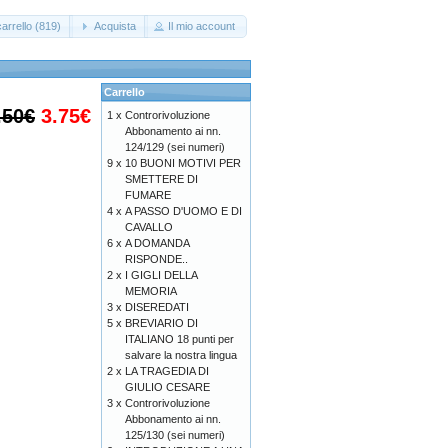
arrello (819)
Acquista
Il mio account
Carrello
.50€
3.75€
1 x
Controrivoluzione
Abbonamento ai nn.
124/129 (sei numeri)
9 x
10 BUONI MOTIVI PER
SMETTERE DI
FUMARE
4 x
A PASSO D'UOMO E DI
CAVALLO
6 x
A DOMANDA
RISPONDE..
2 x
I GIGLI DELLA
MEMORIA
3 x
DISEREDATI
5 x
BREVIARIO DI
ITALIANO 18 punti per
salvare la nostra lingua
2 x
LA TRAGEDIA DI
GIULIO CESARE
3 x
Controrivoluzione
Abbonamento ai nn.
125/130 (sei numeri)