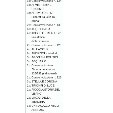
3 x
Controrivoluzione n. 134
3 x
AI MIEI TEMPI...
RECENTI
3 x
AL BIVIO DEL '56
Letteratura, cultura,
critica
2 x
Controrivoluzione n. 133
6 x
ACQUA AMICA
4 x
ABISSI DEL REALE Per
un’estetica
dell’eccentrico
2 x
Controrivoluzione n. 126
4 x
AH L'AMOUR
6 x
AFORISMI e interludi
3 x
AGONISMI POLITICI
3 x
ACQUARIO
2 x
Controrivoluzione
Abbonamento ai nn.
126/131 (sei numeri)
1 x
Controrivoluzione n. 128
3 x
STELLA E CORONA
1 x
TRIONFI DI LUCE
2 x
PICCOLA STORIA DEL
LIBANO
2 x
VIAGGI DELLA
MEMORIA
3 x
UN RAGAZZO NEGLI
ANNI DEL