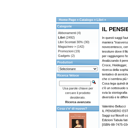
Home Page
»
Catalogo
»
Libri
»
Categorie
IL PENS
Abbonamenti
(4)
Libri
(2492)
In questi saggi l'au
Libri Scontati 30%
(30)
maniera "trasversal
Magazines->
(142)
novecentesco, cer
Promozioni
(19)
tessiture dove il f
Gadgets
(2)
per raggiungere l'
Analizzando il pens
Produttori
Croce, Heidegger,
ricerca della sophi
tentativo di avvici
Ricerca Veloce
che ci sembra più 
Cosa lega quindi dei
c'è un sottosuolo 
Usa parole chiave per
svia la storiografia
cercare il prodotto
diversità e le diffe
desiderato.
Ricerca avanzata
Valentino Bellucci
Cosa c'e' di nuovo?
IL PENSIERO E
Saggi sui filosofi 
Edizioni Tabula fati
[ISBN-88-7475-03