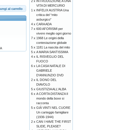
2 x
INTRODUZIONE A UNA
VITA DI MERCURIO
ungi al carrello
1 x
INFELIX AUSTRIA Una
critica del “mito
asburgico”
4 x
CARA ADA
7 x
600 AFORISMI per
vivere meglio ogni giorno
7 x
1968 Le origini della
contestazione globale
5 x
1181 La nascita del mito
TA
5 x
A MARIA SANTISSIMA
4 x
IL RISVEGLIO DEL
FUOCO
6 x
LA CASA NATALE DI
GABRIELE
D'ANNUNZIO DVD
2 x
IL DONO DEL
DIAVOLO
5 x
GIUSTIZIA ALL'ALBA
6 x
A CORTA DISTANZA Il
mondo della boxe si
racconta
5 x
GIÀ VINTI NEL CUORE
Un carteggio famigliare
(1936-1944)
2 x
CAN I HAVE THE FIRST
SLIDE, PLEASE?