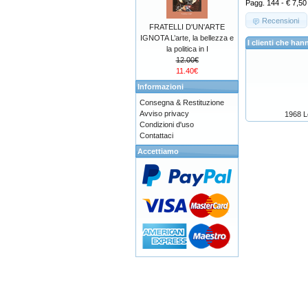
Pagg. 144 - € 7,50
Recensioni
FRATELLI D'UN'ARTE
IGNOTA L’arte, la bellezza e
I clienti che h
la politica in I
12.00€
11.40€
Informazioni
Consegna & Restituzione
Avviso privacy
1968 Le
Condizioni d'uso
Contattaci
Accettiamo