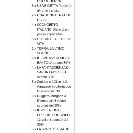
DOPOGUERRA
3 x
USA E GETTA Parole (e
altro) in transito
2 x
UNA DONNA TRA DUE
DIVISE
4 x
SCONCERTO
ITALIANO Diario di un
paese impossibile
3 x
STEFANY... OLTRE LA
VITA
1 x
TERRA. L'ULTIMO
SOGNO
2 x
IL FANTASY DI SILVIA
BANZOLA sconto 30%
4 x
LA FANTASCIENZA DI
SANDRA MORETTI
sconto 30%
5 x
Zuddas e il Ciclo delle
Amazzoni in offerta con
lo sconto del 30
1 x
Ruggero Morghen &
D’Annunzio 6 volumi
scontati del 30%
5 x
IL VOLTALUNA -
EDIZIONI SOLFANELLI
12 volumi scontati del
30%
5 x
LA SPACE OPERA DI