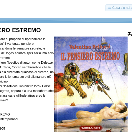
Cosa c'è nel c
IERO ESTREMO
7
tore si propone di ripercorrere in
e" il variegato pensiero
candone le venature segrete, le
ilo del logos sembra spezzarsi, ma solo
estremo.
iero filosofico di autori come Deleuze,
 Ortega, Cioran sembrerebbe che la
a sia diventata qualcosa di diverso, un
nare le lontananze e di allontanare ciò
vicino.
 filosofi così lontani fra loro? Forse
segreto, oppure c'è una maschera che
 classica, e ci illude attraverso le
renze?
STREMO
contemporanei
4-X]