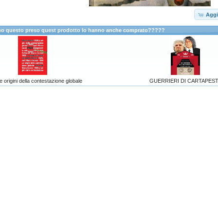
Aggi
anno questo preso quest prodotto lo hanno anche comprato?????
 origini della contestazione globale
GUERRIERI DI CARTAPES