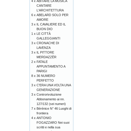
4 x
ABITARE LA MUSICA
CANTARE
L'ARCHITETTURA
6 x
ABELARD SOLO PER
AMORE
3 x
IL CAVALIERE ED IL
BUON DIO
1 x
LE CITTÀ
GALLEGGIANTI
3 x
CRONACHE DI
LAVENZA
3 x
IL PITTORE
MERDAZZÈR
2 x
FATALE
APPUNTAMENTO A
PARIGI
8 x
36 NUMERO
PERFETTO
3 x
C'ERA UNA VOLTA UNA
GENERAZIONE
3 x
Controrivoluzione
Abbonamento ai nn.
127/132 (sei numeri)
7 x
Bérénice N° 46 Luoghi di
frontiera
4 x
ANTONIO
FOGAZZARO Nei suoi
scritti e nella sua