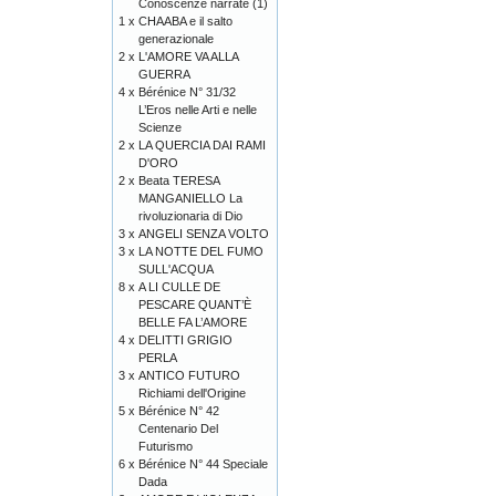
Conoscenze narrate (1)
1 x
CHAABA e il salto
generazionale
2 x
L'AMORE VA ALLA
GUERRA
4 x
Bérénice N° 31/32
L’Eros nelle Arti e nelle
Scienze
2 x
LA QUERCIA DAI RAMI
D'ORO
2 x
Beata TERESA
MANGANIELLO La
rivoluzionaria di Dio
3 x
ANGELI SENZA VOLTO
3 x
LA NOTTE DEL FUMO
SULL'ACQUA
8 x
A LI CULLE DE
PESCARE QUANT’È
BELLE FA L’AMORE
4 x
DELITTI GRIGIO
PERLA
3 x
ANTICO FUTURO
Richiami dell'Origine
5 x
Bérénice N° 42
Centenario Del
Futurismo
6 x
Bérénice N° 44 Speciale
Dada