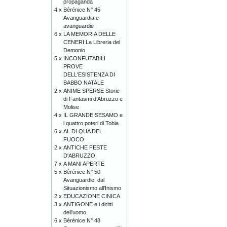
propaganda
4 x
Bérénice N° 45
Avanguardia e
avanguardie
6 x
LA MEMORIA DELLE
CENERI La Libreria del
Demonio
5 x
INCONFUTABILI
PROVE
DELL'ESISTENZA DI
BABBO NATALE
2 x
ANIME SPERSE Storie
di Fantasmi d’Abruzzo e
Molise
4 x
IL GRANDE SESAMO e
i quattro poteri di Tobia
6 x
AL DI QUA DEL
FUOCO
2 x
ANTICHE FESTE
D'ABRUZZO
7 x
A MANI APERTE
5 x
Bérénice N° 50
Avanguardie: dal
Situazionismo all'Inismo
2 x
EDUCAZIONE CINICA
3 x
ANTIGONE e i diritti
dell'uomo
6 x
Bérénice N° 48