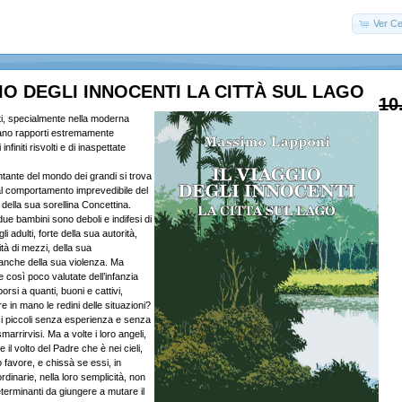
Ver Ce
IO DEGLI INNOCENTI LA CITTÀ SUL LAGO
10
ti, specialmente nella moderna
ciano rapporti estremamente
infiniti risvolti e di inaspettate
ntante del mondo dei grandi si trova
l comportamento imprevedibile del
della sua sorellina Concettina.
ue bambini sono deboli e indifesi di
i adulti, forte della sua autorità,
ità di mezzi, della sua
anche della sua violenza. Ma
e così poco valutate dell’infanzia
rsi a quanti, buoni e cattivi,
 in mano le redini delle situazioni?
 i piccoli senza esperienza e senza
marrirvisi. Ma a volte i loro angeli,
l volto del Padre che è nei cieli,
 favore, e chissà se essi, in
dinarie, nella loro semplicità, non
terminanti da giungere a mutare il