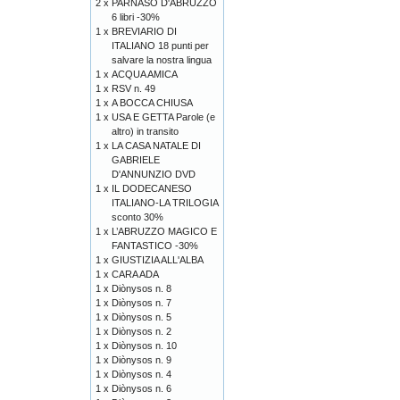
2 x
PARNASO D'ABRUZZO
6 libri -30%
1 x
BREVIARIO DI
ITALIANO 18 punti per
salvare la nostra lingua
1 x
ACQUA AMICA
1 x
RSV n. 49
1 x
A BOCCA CHIUSA
1 x
USA E GETTA Parole (e
altro) in transito
1 x
LA CASA NATALE DI
GABRIELE
D'ANNUNZIO DVD
1 x
IL DODECANESO
ITALIANO-LA TRILOGIA
sconto 30%
1 x
L’ABRUZZO MAGICO E
FANTASTICO -30%
1 x
GIUSTIZIA ALL'ALBA
1 x
CARA ADA
1 x
Diònysos n. 8
1 x
Diònysos n. 7
1 x
Diònysos n. 5
1 x
Diònysos n. 2
1 x
Diònysos n. 10
1 x
Diònysos n. 9
1 x
Diònysos n. 4
1 x
Diònysos n. 6