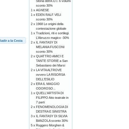
Storia dell’A.O.I. 6 volumi
sconto 30%
1 x
AGNESE
1 x
EDEN RALF VELI
sconto 30%
2 x
1968 Le origini della
contestazione globale
1 x
Tradizioni, riti e sortilegi.
L’Abruzzo magico -30%
adir a la Cesta
2 x
IL FANTASY DI
MELANIA FUSCONI
sconto 30%
2 x
QUATTRO AMICI E
TANTE STORIE a San
Sebastiano dei Marsi
2 x
LA VITA ALTROVE
ovvero LA RISORSA
DELL'ESILIO
2 x
ERA IL MAGGIO
ODOROSO...
1 x
QUELL'ARTISTA DI
FILIPPO Atto teatrale in
7 parti
2 x
FENOMENOLOGIA DI
DESTRA E SINISTRA
3 x
IL FANTASY DI SILVIA
BANZOLA sconto 30%
5 x
Ruggero Morghen &