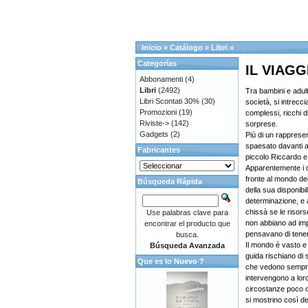
Inicio
»
Catálogo
»
Libri
»
Categorías
IL VIAGG
Abbonamenti
(4)
Libri
(2492)
Tra bambini e adul
Libri Scontati 30%
(30)
società, si intrec
Promozioni
(19)
complessi, ricchi di 
Riviste->
(142)
sorprese.
Gadgets
(2)
Più di un rapprese
spaesato davanti a
Fabricantes
piccolo Riccardo e 
Apparentemente i d
fronte al mondo degl
Búsqueda Rápida
della sua disponibil
determinazione, e 
chissà se le risors
Use palabras clave para
non abbiano ad impo
encontrar el producto que
pensavano di tenere
busca.
Il mondo è vasto e
Búsqueda Avanzada
guida rischiano di s
Que es lo Nuevo ?
che vedono sempre i
intervengono a loro
circostanze poco or
si mostrino così de