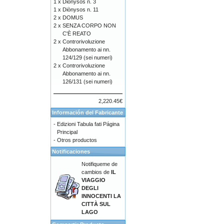
1 x
Diònysos n. 3
1 x
Diònysos n. 11
2 x
DOMUS
2 x
SENZA CORPO NON
C'È REATO
2 x
Controrivoluzione
Abbonamento ai nn.
124/129 (sei numeri)
2 x
Controrivoluzione
Abbonamento ai nn.
126/131 (sei numeri)
2,220.45€
Información del Fabricante
-
Edizioni Tabula fati Página
Principal
-
Otros productos
Notificaciones
Notifiqueme de
cambios de
IL
VIAGGIO
DEGLI
INNOCENTI LA
CITTÀ SUL
LAGO