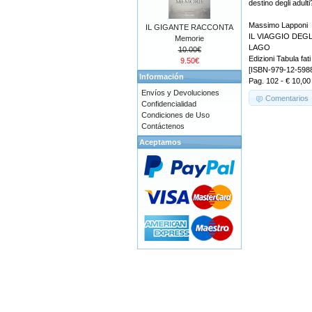
destino degli adulti
Massimo Lapponi
IL GIGANTE RACCONTA
IL VIAGGIO DEGL
Memorie
LAGO
10.00€
Edizioni Tabula fati
9.50€
[ISBN-979-12-598
Información
Pag. 102 - € 10,00
Envíos y Devoluciones
Comentarios
Confidencialidad
Condiciones de Uso
Contáctenos
Aceptamos