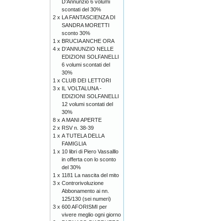
D’Annunzio 6 volumi
scontati del 30%
2 x
LA FANTASCIENZA DI
SANDRA MORETTI
sconto 30%
1 x
BRUCIA ANCHE ORA
4 x
D'ANNUNZIO NELLE
EDIZIONI SOLFANELLI
6 volumi scontati del
30%
1 x
CLUB DEI LETTORI
3 x
IL VOLTALUNA -
EDIZIONI SOLFANELLI
12 volumi scontati del
30%
8 x
A MANI APERTE
2 x
RSV n. 38-39
1 x
A TUTELA DELLA
FAMIGLIA
1 x
10 libri di Piero Vassalllo
in offerta con lo sconto
del 30%
1 x
1181 La nascita del mito
3 x
Controrivoluzione
Abbonamento ai nn.
125/130 (sei numeri)
3 x
600 AFORISMI per
vivere meglio ogni giorno