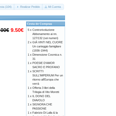
sta (104)
Realizar Pedido
Mi Cuenta
Cesta de Compras
.00€
9.50€
5 x
Controrivoluzione
Abbonamento ai nn.
127/132 (sei numeri)
2 x
GIÀ VINTI NEL CUORE
Un carteggio famigliare
(1936-1944)
1 x
Dimensione Cosmica n.
31
1 x
POESIE D'AMOR
SACRO E PROFANO
1 x
SCRITTI
SULL'IMPERIUM Per un
ritorno all’Europa che
verrà
1 x
Offerta 3 libri della
Trilogia di Vito Moretti
1 x
IL DONO DEL
DIAVOLO
1 x
SIGNORA CHE
PASSIONE
1 x
Fabrizio Di Lalla & la