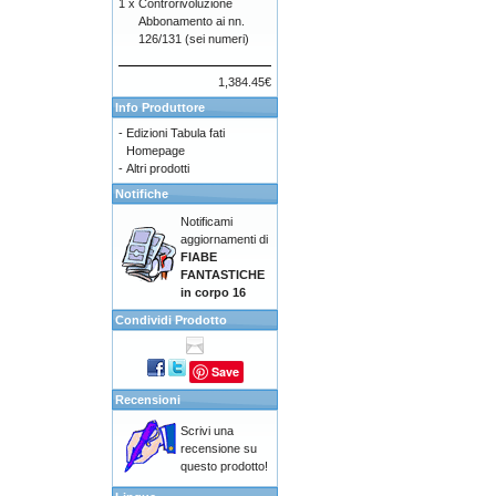
1 x
Controrivoluzione
Abbonamento ai nn.
126/131 (sei numeri)
1,384.45€
Info Produttore
-
Edizioni Tabula fati
Homepage
-
Altri prodotti
Notifiche
Notificami
aggiornamenti di
FIABE
FANTASTICHE
in corpo 16
Condividi Prodotto
Save
Recensioni
Scrivi una
recensione su
questo prodotto!