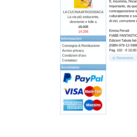
È, insomma, l’inca
Importante, da ques
contrapposizione tra
LA CUCINA AFRODISIACA
culturalmente e so
La via più seducente,
di vizi, corruzione
divertente e folle a
15.00€
Emma Perodi
14.25€
FIABE FANTASTIC
Informazioni
Edizioni Tabula fati
[ISBN-979-12-598
Consegna & Restituzione
Pag. 102 - € 10,00
Avviso privacy
Condizioni d'uso
Recensioni
Contattaci
Accettiamo