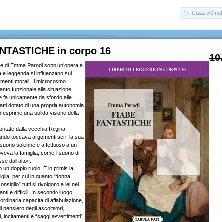
Cosa c'è nel 
NTASTICHE in corpo 16
10
che di Emma Parodi sono un’opera a
tà e leggenda si influenzano sul
amenti morali. Il microcosmo
anto funzionale alla situazione
e fa unicamente da sfondo alle
nfatti dotato di una propria autonomia
 esprime una solida visione della
ontate dalla vecchia Regina
ndo toccava argomenti seri, la sua
suono solenne e affettuoso a un
va la famiglia, come il suono di
se dall’alto».
o un doppio ruolo. È in primis la
iglia, per cui in quanto “donna
nsiglio” tutti si rivolgono a lei nei
ti e difficili. In secondo luogo,
aordinaria capacità di affabulazione,
i pensiero degli ascoltatori,
 incitamenti e “saggi avvertimenti”.