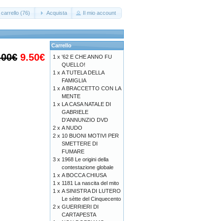
carrello (76)
Acquista
Il mio account
Carrello
.00€
9.50€
1 x
'62 E CHE ANNO FU
QUELLO!
1 x
A TUTELA DELLA
FAMIGLIA
1 x
A BRACCETTO CON LA
MENTE
1 x
LA CASA NATALE DI
GABRIELE
D'ANNUNZIO DVD
2 x
A NUDO
2 x
10 BUONI MOTIVI PER
SMETTERE DI
FUMARE
3 x
1968 Le origini della
contestazione globale
1 x
A BOCCA CHIUSA
1 x
1181 La nascita del mito
1 x
A SINISTRA DI LUTERO
Le sètte del Cinquecento
2 x
GUERRIERI DI
CARTAPESTA