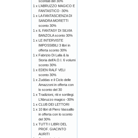
scontati del 30%
1 x
L’ABRUZZO MAGICO E
FANTASTICO -30%
1 x
LA FANTASCIENZA DI
SANDRA MORETTI
sconto 30%
1 x
IL FANTASY DI SILVIA
BANZOLA sconto 30%
1 x
LE INTERVISTE
IMPOSSIBILI 3 libri in
offerta sconto 30%
1 x
Fabrizio Di Lalla & la
Storia dell’A.O.I. 6 volumi
sconto 30%
1 x
EDEN RALF VELI
sconto 30%
1 x
Zuddas e il Ciclo delle
Amazzoni in offerta con
lo sconto del 30
1 x
Tradizioni, riti e sortilegi.
L’Abruzzo magico -30%
1 x
CLUB DEI LETTORI
1 x
10 libri di Piero Vassalllo
in offerta con lo sconto
del 30%
1 x
TUTTI I LIBRI DEL
PROF. GIACINTO
AURITI