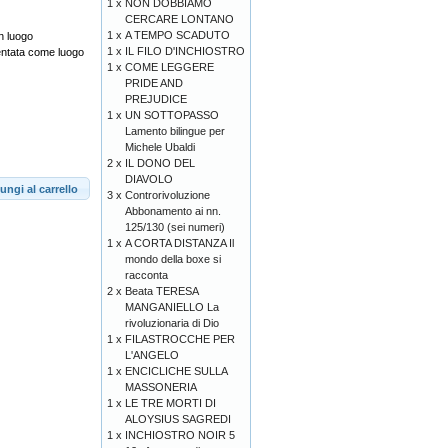
1 x
NON DOBBIAMO
CERCARE LONTANO
1 x
A TEMPO SCADUTO
un luogo
1 x
IL FILO D'INCHIOSTRO
sentata come luogo
1 x
COME LEGGERE
PRIDE AND
PREJUDICE
1 x
UN SOTTOPASSO
Lamento bilingue per
Michele Ubaldi
2 x
IL DONO DEL
DIAVOLO
ungi al carrello
3 x
Controrivoluzione
Abbonamento ai nn.
125/130 (sei numeri)
1 x
A CORTA DISTANZA Il
mondo della boxe si
racconta
2 x
Beata TERESA
MANGANIELLO La
rivoluzionaria di Dio
1 x
FILASTROCCHE PER
L'ANGELO
1 x
ENCICLICHE SULLA
MASSONERIA
1 x
LE TRE MORTI DI
ALOYSIUS SAGREDI
1 x
INCHIOSTRO NOIR 5