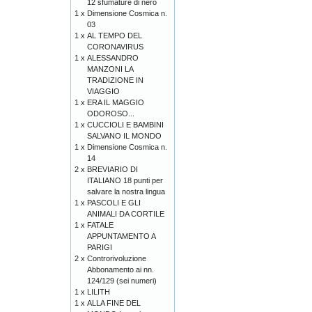
12 sfumature di nero
1 x
Dimensione Cosmica n.
03
1 x
AL TEMPO DEL
CORONAVIRUS
1 x
ALESSANDRO
MANZONI LA
TRADIZIONE IN
VIAGGIO
1 x
ERA IL MAGGIO
ODOROSO...
1 x
CUCCIOLI E BAMBINI
SALVANO IL MONDO
1 x
Dimensione Cosmica n.
14
2 x
BREVIARIO DI
ITALIANO 18 punti per
salvare la nostra lingua
1 x
PASCOLI E GLI
ANIMALI DA CORTILE
1 x
FATALE
APPUNTAMENTO A
PARIGI
2 x
Controrivoluzione
Abbonamento ai nn.
124/129 (sei numeri)
1 x
LILITH
1 x
ALLA FINE DEL