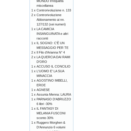
MONDO Irrequieta
miscellanea
1 x
Controrivoluzione n. 133
2 x
Controrivoluzione
Abbonamento ai nn.
127/132 (sei numeri)
1 x
LA CAMICIA
INSANGUINATA e altri
racconti
1 x
IL SOGNO: C'È UN
MESSAGGIO PER TE
2 x
Il Filo d'Arianna N° 4
2 x
LA QUERCIA DAI RAMI
D'ORO
1 x
ACCUSO IL CONCILIO
1 x
L'UOMO E' LA SUA
MINACCIA
1 x
AGOSTINO IMBELLI,
EROE
1 x
AGNESE
1 x
Assunta Menna: LAURA
1 x
PARNASO D'ABRUZZO
6 libri -30%
1 x
IL FANTASY DI
MELANIA FUSCONI
sconto 30%
1 x
Ruggero Morghen &
D’Annunzio 6 volumi