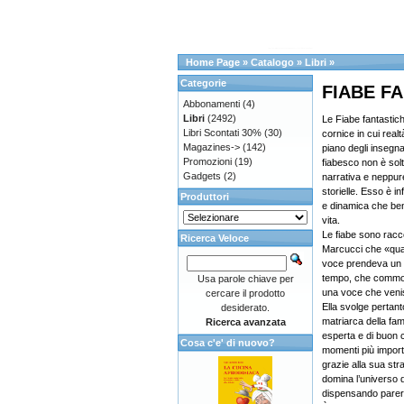
Home Page
»
Catalogo
»
Libri
»
Categorie
FIABE FA
Abbonamenti
(4)
Libri
(2492)
Le Fiabe fantasti
Libri Scontati 30%
(30)
cornice in cui real
Magazines->
(142)
piano degli insegn
Promozioni
(19)
fiabesco non è solt
Gadgets
(2)
narrativa e neppur
storielle. Esso è i
Produttori
e dinamica che ben
vita.
Le fiabe sono racc
Ricerca Veloce
Marcucci che «qua
voce prendeva un 
tempo, che commove
Usa parole chiave per
una voce che venis
cercare il prodotto
Ella svolge pertant
desiderato.
matriarca della fam
Ricerca avanzata
esperta e di buon co
Cosa c'e' di nuovo?
momenti più importan
grazie alla sua str
domina l’universo d
dispensando pareri,