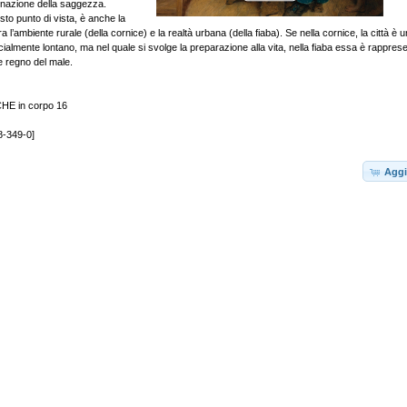
rnazione della saggezza.
to punto di vista, è anche la
 l’ambiente rurale (della cornice) e la realtà urbana (della fiaba). Se nella cornice, la città è 
cialmente lontano, ma nel quale si svolge la preparazione alla vita, nella fiaba essa è rappre
 e regno del male.
HE in corpo 16
8-349-0]
Aggi