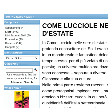
Top
»
Catalog
»
Libri
»
Categories
COME LUCCIOLE N
Abbonamenti
(4)
D'ESTATE
Libri
(2492)
Libri Scontati 30%
(30)
Promozioni
(19)
In Come lucciole nelle sere d’estate 
Riviste->
(142)
Gadgets
(2)
profondo conoscitore del Sol Levante
Manufacturers
in un mondo reale e fantastico, dolce
tempo stesso, per di più velato di u
Quick Find
poesia; un universo multicolore dove 
sono connesse – seppure a diverso li
Use keywords to find the
Giappone e alla sua cultura.
product you are looking for.
Advanced Search
Nella prima parte troviamo racconti
What's New?
come protagonisti impiegati con il ma
cronico o bizzarri cuochi in cui però 
quotidianità dell’Italia settentrionale, 