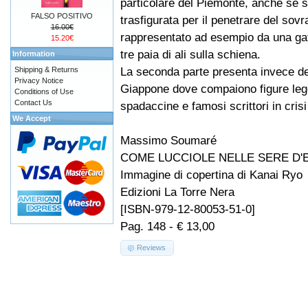
particolare del Piemonte, anche se 
FALSO POSITIVO
trasfigurata per il penetrare del sovr
16.00€
rappresentato ad esempio da una ga
15.20€
tre paia di ali sulla schiena.
Information
La seconda parte presenta invece del
Shipping & Returns
Privacy Notice
Giappone dove compaiono figure legg
Conditions of Use
Contact Us
spadaccine e famosi scrittori in crisi
We Accept
Massimo Soumaré
COME LUCCIOLE NELLE SERE D'
Immagine di copertina di Kanai Ryo
Edizioni La Torre Nera
[ISBN-979-12-80053-51-0]
Pag. 148 - € 13,00
Reviews