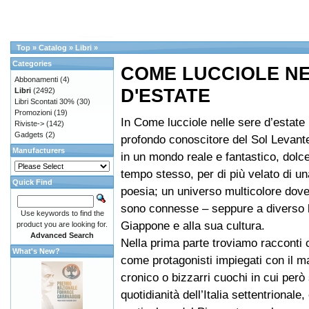
Top
»
Catalog
»
Libri
»
Categories
COME LUCCIOLE N
Abbonamenti
(4)
D'ESTATE
Libri
(2492)
Libri Scontati 30%
(30)
Promozioni
(19)
In Come lucciole nelle sere d’estate 
Riviste->
(142)
Gadgets
(2)
profondo conoscitore del Sol Levante
Manufacturers
in un mondo reale e fantastico, dolce
tempo stesso, per di più velato di u
Quick Find
poesia; un universo multicolore dove 
sono connesse – seppure a diverso li
Use keywords to find the
Giappone e alla sua cultura.
product you are looking for.
Advanced Search
Nella prima parte troviamo racconti
What's New?
come protagonisti impiegati con il ma
cronico o bizzarri cuochi in cui però 
quotidianità dell’Italia settentrionale, 