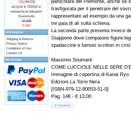
particolare del Piemonte, anche se 
ACQUE E TERRE in
trasfigurata per il penetrare del sovr
memporia di Salvatore
rappresentato ad esempio da una ga
Quasimodo
10.00€
tre paia di ali sulla schiena.
9.50€
La seconda parte presenta invece del
Information
Giappone dove compaiono figure legg
Shipping & Returns
Privacy Notice
spadaccine e famosi scrittori in crisi
Conditions of Use
Contact Us
Massimo Soumaré
We Accept
COME LUCCIOLE NELLE SERE D'
Immagine di copertina di Kanai Ryo
Edizioni La Torre Nera
[ISBN-979-12-80053-51-0]
Pag. 148 - € 13,00
Reviews