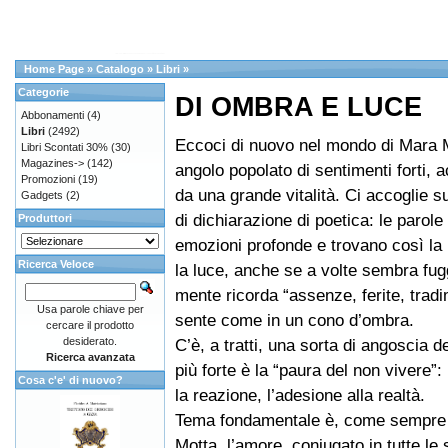
Home Page
»
Catalogo
»
Libri
»
Categorie
DI OMBRA E LUCE
Abbonamenti
(4)
Libri
(2492)
Eccoci di nuovo nel mondo di Mara 
Libri Scontati 30%
(30)
Magazines->
(142)
angolo popolato di sentimenti forti,
Promozioni
(19)
da una grande vitalità. Ci accoglie s
Gadgets
(2)
di dichiarazione di poetica: le parol
Produttori
emozioni profonde e trovano così la 
Ricerca Veloce
la luce, anche se a volte sembra fugg
mente ricorda “assenze, ferite, tradim
Usa parole chiave per
sente come in un cono d’ombra.
cercare il prodotto
desiderato.
C’è, a tratti, una sorta di angoscia d
Ricerca avanzata
più forte è la “paura del non vivere”:
Cosa c'e' di nuovo?
la reazione, l’adesione alla realtà.
Tema fondamentale è, come sempre
Motta, l’amore, coniugato in tutte le