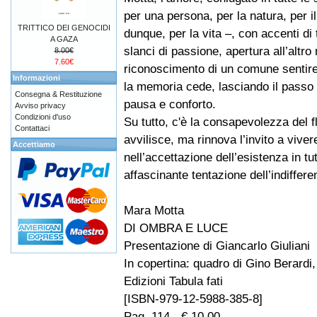
per una persona, per la natura, per il
TRITTICO DEI GENOCIDI
dunque, per la vita –, con accenti di
A GAZA
slanci di passione, apertura all’altro 
8.00€
7.60€
riconoscimento di un comune sentire
Informazioni
la memoria cede, lasciando il passo
Consegna & Restituzione
pausa e conforto.
Avviso privacy
Condizioni d'uso
Su tutto, c'è la consapevolezza del 
Contattaci
avvilisce, ma rinnova l’invito a viver
Accettiamo
nell’accettazione dell’esistenza in tu
affascinante tentazione dell’indiffere
Mara Motta
DI OMBRA E LUCE
Presentazione di Giancarlo Giuliani
In copertina: quadro di Gino Berardi,
Edizioni Tabula fati
[ISBN-979-12-5988-385-8]
Pag. 114 - € 10,00