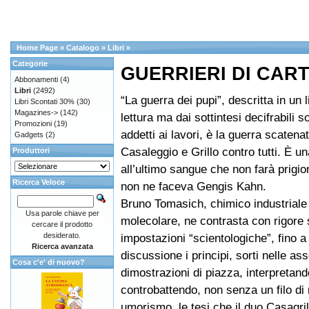
Home Page
»
Catalogo
»
Libri
»
Categorie
GUERRIERI DI CAR
Abbonamenti
(4)
Libri
(2492)
“La guerra dei pupi”, descritta in un l
Libri Scontati 30%
(30)
Magazines->
(142)
lettura ma dai sottintesi decifrabili s
Promozioni
(19)
addetti ai lavori, è la guerra scatena
Gadgets
(2)
Casaleggio e Grillo contro tutti. È u
Produttori
all’ultimo sangue che non farà prigio
Ricerca Veloce
non ne faceva Gengis Kahn.
Bruno Tomasich, chimico industriale
Usa parole chiave per
molecolare, ne contrasta con rigore s
cercare il prodotto
desiderato.
impostazioni “scientologiche”, fino a
Ricerca avanzata
discussione i principi, sorti nelle as
Cosa c'e' di nuovo?
dimostrazioni di piazza, interpretand
controbattendo, non senza un filo di
umorismo, le tesi che il duo Casagri