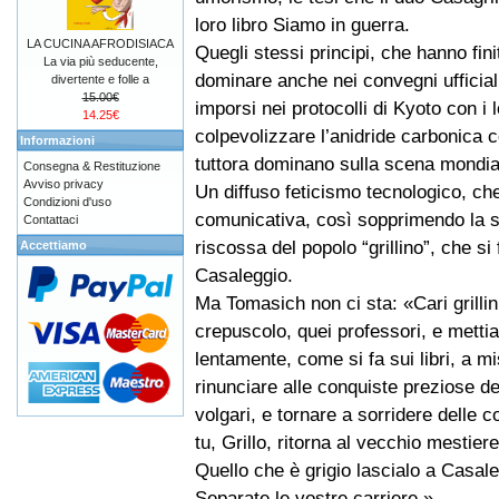
loro libro Siamo in guerra.
LA CUCINA AFRODISIACA
Quegli stessi principi, che hanno fini
La via più seducente,
dominare anche nei convegni ufficiali
divertente e folle a
15.00€
imporsi nei protocolli di Kyoto con i 
14.25€
colpevolizzare l’anidride carbonica c
Informazioni
tuttora dominano sulla scena mondial
Consegna & Restituzione
Avviso privacy
Un diffuso feticismo tecnologico, ch
Condizioni d'uso
comunicativa, così sopprimendo la st
Contattaci
riscossa del popolo “grillino”, che s
Accettiamo
Casaleggio.
Ma Tomasich non ci sta: «Cari grilli
crepuscolo, quei professori, e metti
lentamente, come si fa sui libri, a
rinunciare alle conquiste preziose del
volgari, e tornare a sorridere delle 
tu, Grillo, ritorna al vecchio mestier
Quello che è grigio lascialo a Casale
Separate le vostre carriere.»