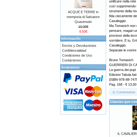
unificare nella ret
così sopprimendo la
strumento della ris
ACQUE E TERRE in
fida ciecamente de
memporia di Salvatore
Casaleggio.
Quasimodo
Ma Tomasich non ci
10.00€
pensare, magari un
9.50€
preziose della tecn
Información
sorridere. E tu, Gri
Casaleggio.
Envíos y Devoluciones
Separate le vostre
Confidencialidad
Condiciones de Uso
Bruno Tomasich
Contáctenos
GUERRIERI DI C
Aceptamos
La guerra dei pupi
Edizioni Tabula fati
[ISBN-978-88-747
Pag. 168 - € 13,00
Comentarios
Clientes que co
IL CAVALIER