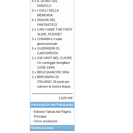
6 x
IL DONO DEL
DIAVOLO
8 x
I GIGLI DELLA
MEMORIA
6 x
ENIGMI DEL
FANTASTICO
2 x
CAN I HAVE THE FIRST
SLIDE, PLEASE?
3 x
CHAABA e il salto
generazionale
5 x
GUERRIERI DI
CARTAPESTA
2 x
GIÀ VINTI NEL CUORE
Un carteggio famigliare
(1936-1944)
3 x
BRUCIA ANCHE ORA
1 x
BREVIARIO DI
ITALIANO 18 punti per
salvare la nostra lingua
1,628.43€
Información del Fabricante
-
Edizioni Tabula fati Página
Principal
-
Otros productos
Notificaciones