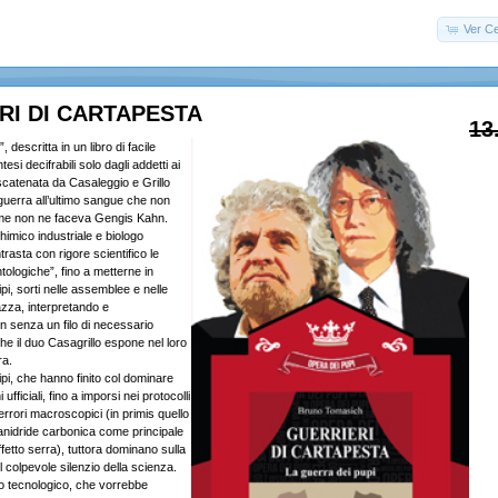
Ver Ce
RI DI CARTAPESTA
13
, descritta in un libro di facile
tesi decifrabili solo dagli addetti ai
 scatenata da Casaleggio e Grillo
 guerra all’ultimo sangue che non
come non ne faceva Gengis Kahn.
imico industriale e biologo
rasta con rigore scientifico le
tologiche”, fino a metterne in
ipi, sorti nelle assemblee e nelle
azza, interpretando e
n senza un filo di necessario
he il duo Casagrillo espone nel loro
ra.
ipi, che hanno finito col dominare
fficiali, fino a imporsi nei protocolli
 errori macroscopici (in primis quello
’anidride carbonica come principale
ffetto serra), tuttora dominano sulla
 colpevole silenzio della scienza.
mo tecnologico, che vorrebbe