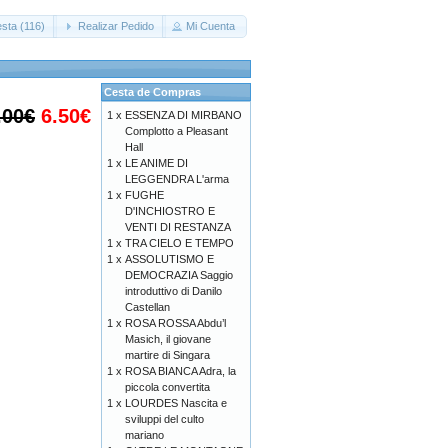
sta (116)
Realizar Pedido
Mi Cuenta
Cesta de Compras
.00€
6.50€
1 x
ESSENZA DI MIRBANO
Complotto a Pleasant
Hall
1 x
LE ANIME DI
LEGGENDRA L'arma
1 x
FUGHE
D'INCHIOSTRO E
VENTI DI RESTANZA
1 x
TRA CIELO E TEMPO
1 x
ASSOLUTISMO E
DEMOCRAZIA Saggio
introduttivo di Danilo
Castellan
1 x
ROSA ROSSA Abdu’l
Masich, il giovane
martire di Singara
1 x
ROSA BIANCA Adra, la
piccola convertita
1 x
LOURDES Nascita e
sviluppi del culto
mariano