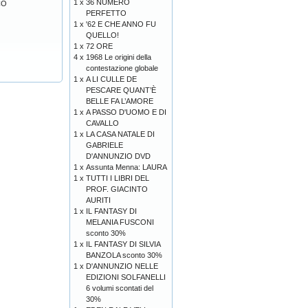
1 x
36 NUMERO
CO
PERFETTO
1 x
'62 E CHE ANNO FU
QUELLO!
1 x
72 ORE
4 x
1968 Le origini della
contestazione globale
1 x
A LI CULLE DE
PESCARE QUANT’È
BELLE FA L’AMORE
1 x
A PASSO D'UOMO E DI
CAVALLO
1 x
LA CASA NATALE DI
GABRIELE
D'ANNUNZIO DVD
1 x
Assunta Menna: LAURA
1 x
TUTTI I LIBRI DEL
PROF. GIACINTO
AURITI
1 x
IL FANTASY DI
MELANIA FUSCONI
sconto 30%
1 x
IL FANTASY DI SILVIA
BANZOLA sconto 30%
1 x
D'ANNUNZIO NELLE
EDIZIONI SOLFANELLI
6 volumi scontati del
30%