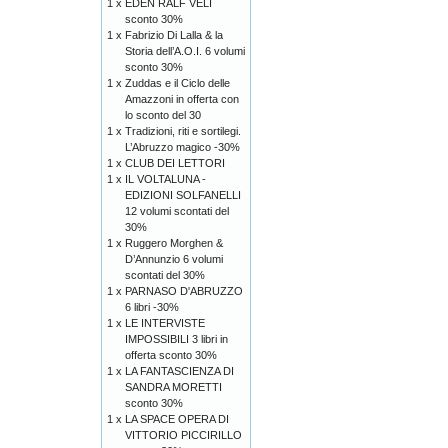
1 x
EDEN RALF VELI
sconto 30%
1 x
Fabrizio Di Lalla & la
Storia dell’A.O.I. 6 volumi
sconto 30%
1 x
Zuddas e il Ciclo delle
Amazzoni in offerta con
lo sconto del 30
1 x
Tradizioni, riti e sortilegi.
L’Abruzzo magico -30%
1 x
CLUB DEI LETTORI
1 x
IL VOLTALUNA -
EDIZIONI SOLFANELLI
12 volumi scontati del
30%
1 x
Ruggero Morghen &
D’Annunzio 6 volumi
scontati del 30%
1 x
PARNASO D'ABRUZZO
6 libri -30%
1 x
LE INTERVISTE
IMPOSSIBILI 3 libri in
offerta sconto 30%
1 x
LA FANTASCIENZA DI
SANDRA MORETTI
sconto 30%
1 x
LA SPACE OPERA DI
VITTORIO PICCIRILLO