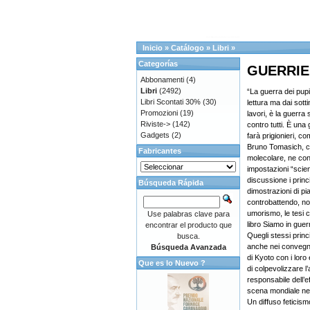
Inicio
»
Catálogo
»
Libri
»
Categorías
GUERRIE
Abbonamenti
(4)
Libri
(2492)
“La guerra dei pupi”
Libri Scontati 30%
(30)
lettura ma dai sottin
Promozioni
(19)
lavori, è la guerra
Riviste->
(142)
contro tutti. È una
Gadgets
(2)
farà prigionieri, 
Bruno Tomasich, ch
Fabricantes
molecolare, ne cont
impostazioni “scien
discussione i princ
Búsqueda Rápida
dimostrazioni di pi
controbattendo, no
umorismo, le tesi c
Use palabras clave para
libro Siamo in guer
encontrar el producto que
Quegli stessi princ
busca.
anche nei convegni u
Búsqueda Avanzada
di Kyoto con i loro
Que es lo Nuevo ?
di colpevolizzare l
responsabile dell’e
scena mondiale nel
Un diffuso feticis