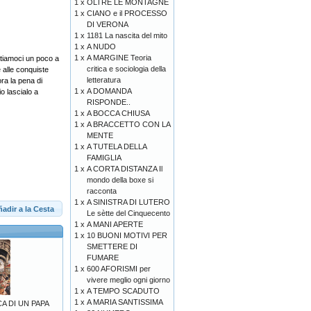
1 x
OLTRE LE MONTAGNE
1 x
CIANO e il PROCESSO
DI VERONA
1 x
1181 La nascita del mito
1 x
A NUDO
1 x
A MARGINE Teoria
ttiamoci un poco a
critica e sociologia della
 alle conquiste
letteratura
ora la pena di
1 x
A DOMANDA
io lascialo a
RISPONDE..
1 x
A BOCCA CHIUSA
1 x
A BRACCETTO CON LA
MENTE
1 x
A TUTELA DELLA
FAMIGLIA
1 x
A CORTA DISTANZA Il
mondo della boxe si
racconta
1 x
A SINISTRA DI LUTERO
adir a la Cesta
Le sètte del Cinquecento
1 x
A MANI APERTE
1 x
10 BUONI MOTIVI PER
SMETTERE DI
FUMARE
1 x
600 AFORISMI per
vivere meglio ogni giorno
1 x
A TEMPO SCADUTO
1 x
A MARIA SANTISSIMA
A DI UN PAPA