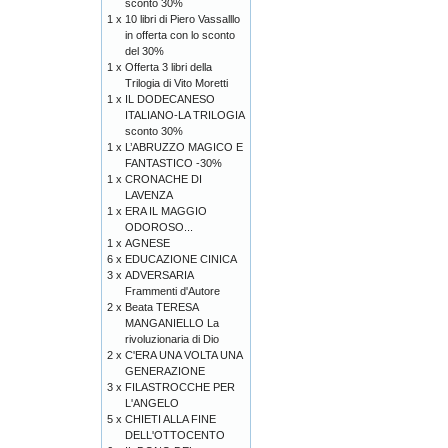
sconto 30%
1 x
10 libri di Piero Vassalllo
in offerta con lo sconto
del 30%
1 x
Offerta 3 libri della
Trilogia di Vito Moretti
1 x
IL DODECANESO
ITALIANO-LA TRILOGIA
sconto 30%
1 x
L’ABRUZZO MAGICO E
FANTASTICO -30%
1 x
CRONACHE DI
LAVENZA
1 x
ERA IL MAGGIO
ODOROSO...
1 x
AGNESE
6 x
EDUCAZIONE CINICA
3 x
ADVERSARIA
Frammenti d'Autore
2 x
Beata TERESA
MANGANIELLO La
rivoluzionaria di Dio
2 x
C'ERA UNA VOLTA UNA
GENERAZIONE
3 x
FILASTROCCHE PER
L'ANGELO
5 x
CHIETI ALLA FINE
DELL'OTTOCENTO