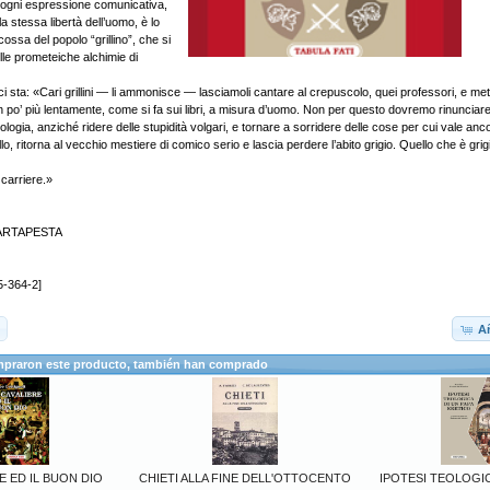
e ogni espressione comunicativa,
 stessa libertà dell’uomo, è lo
cossa del popolo “grillino”, che si
lle prometeiche alchimie di
 sta: «Cari grillini — li ammonisce — lasciamoli cantare al crepuscolo, quei professori, e me
 po’ più lentamente, come si fa sui libri, a misura d’uomo. Non per questo dovremo rinunciare
ologia, anziché ridere delle stupidità volgari, e tornare a sorridere delle cose per cui vale anc
llo, ritorna al vecchio mestiere di comico serio e lascia perdere l’abito grigio. Quello che è grig
 carriere.»
ARTAPESTA
5-364-2]
Añ
mpraron este producto, también han comprado
E ED IL BUON DIO
CHIETI ALLA FINE DELL'OTTOCENTO
IPOTESI TEOLOGIC