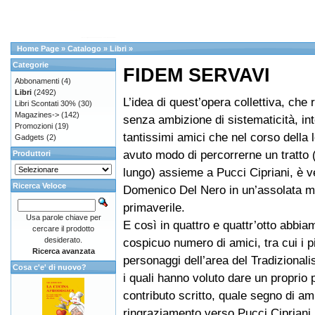
Home Page
»
Catalogo
»
Libri
»
Categorie
FIDEM SERVAVI
Abbonamenti
(4)
Libri
(2492)
L’idea di quest’opera collettiva, che
Libri Scontati 30%
(30)
Magazines->
(142)
senza ambizione di sistematicità, int
Promozioni
(19)
tantissimi amici che nel corso della 
Gadgets
(2)
avuto modo di percorrerne un tratto
Produttori
lungo) assieme a Pucci Cipriani, è ve
Ricerca Veloce
Domenico Del Nero in un’assolata m
primaverile.
Usa parole chiave per
E così in quattro e quattr’otto abbi
cercare il prodotto
desiderato.
cospicuo numero di amici, tra cui i pi
Ricerca avanzata
personaggi dell’area del Tradizionali
Cosa c'e' di nuovo?
i quali hanno voluto dare un proprio
contributo scritto, quale segno di am
ringraziamento verso Pucci Cipriani.