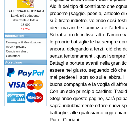
Aldilà del tipo di contributo che ogn
LA CUCINA AFRODISIACA
proporre (saggio, poesia, articolo di
La via più seducente,
si è tirato indietro, volendo così tes
divertente e folle a
15.00€
idee, ma anche l’amicizia e l’affetto
14.25€
Si tratta, in definitiva, atto d’amor
Informazioni
le proprie battaglie le ha sempre co
Consegna & Restituzione
Avviso privacy
ancora, delegando a terzi, ciò che do
Condizioni d'uso
senza tentennamenti, quasi sempre “d
Contattaci
Battaglie portate avanti nella graniti
Accettiamo
essere nel giusto, seguendo ciò che
mai perdere il sorriso sulle labbra, il
buona compagnia e la voglia di affro
Con un solo principio cardine: Tradid
Sfogliando queste pagine, sarà palp
saprà indubbiamente offrire nuovi sp
battaglie, alle quali siamo oggi chiama
Pucci Cipriani.