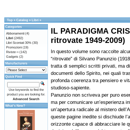
Top
»
Catalog
»
Libri
»
Categories
IL PARADIGMA CRIST
Abbonamenti
(4)
ritrovate 1949-2009)
Libri
(2492)
Libri Scontati 30%
(30)
Promozioni
(19)
In questo volume sono raccolte alcun
Riviste->
(142)
Gadgets
(2)
“ritrovate” di Silvano Panunzio (191
Manufacturers
tratta di semplici scritti privati, ma d
documenti dello Spirito, nei quali tra
Quick Find
profonda coerenza tra pensiero e vit
studioso-sapiente.
Use keywords to find the
Panunzio non scriveva per puro eserc
product you are looking for.
Advanced Search
ma per comunicare un’esperienza int
What's New?
un’apertura radicale al mistero dell’A
queste pagine inedite si dischiude l
orizzonte capace di abbracciare le q