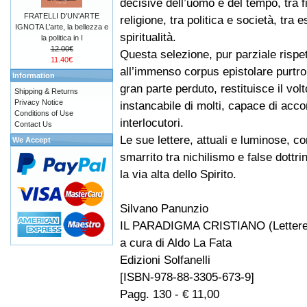
decisive dell’uomo e del tempo, tra fi
FRATELLI D'UN'ARTE
religione, tra politica e società, tra 
IGNOTA L’arte, la bellezza e
spiritualità.
la politica in I
12.00€
Questa selezione, pur parziale rispe
11.40€
all’immenso corpus epistolare purtr
Information
gran parte perduto, restituisce il vol
Shipping & Returns
Privacy Notice
instancabile di molti, capace di acc
Conditions of Use
interlocutori.
Contact Us
Le sue lettere, attuali e luminose, 
We Accept
smarrito tra nichilismo e false dottri
la via alta dello Spirito.
Silvano Panunzio
IL PARADIGMA CRISTIANO (Lettere 
a cura di Aldo La Fata
Edizioni Solfanelli
[ISBN-978-88-3305-673-9]
Pagg. 130 - € 11,00