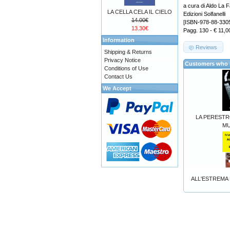
a cura di Aldo La F
LA CELLA CELA IL CIELO
Edizioni Solfanelli
14.00€
[ISBN-978-88-330
13.30€
Pagg. 130 - € 11,0
Information
Reviews
Shipping & Returns
Privacy Notice
Customers who b
Conditions of Use
Contact Us
We Accept
LA PERESTR
MU
ALL'ESTREMA