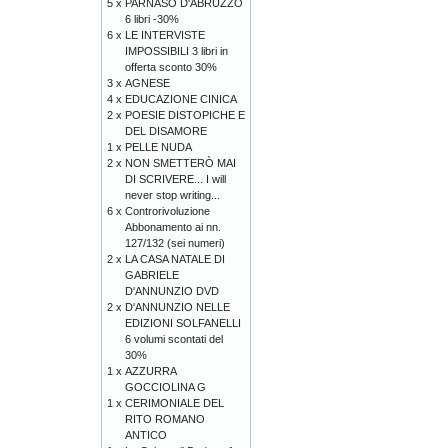
5 x
PARNASO D'ABRUZZO
6 libri -30%
6 x
LE INTERVISTE
IMPOSSIBILI 3 libri in
offerta sconto 30%
3 x
AGNESE
4 x
EDUCAZIONE CINICA
2 x
POESIE DISTOPICHE E
DEL DISAMORE
1 x
PELLE NUDA
2 x
NON SMETTERÒ MAI
DI SCRIVERE... I will
never stop writing...
6 x
Controrivoluzione
Abbonamento ai nn.
127/132 (sei numeri)
2 x
LA CASA NATALE DI
GABRIELE
D'ANNUNZIO DVD
2 x
D'ANNUNZIO NELLE
EDIZIONI SOLFANELLI
6 volumi scontati del
30%
1 x
AZZURRA
GOCCIOLINA G
1 x
CERIMONIALE DEL
RITO ROMANO
ANTICO