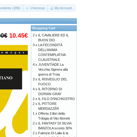
ontents (289)
Checkout
My Account
Shopping Cart
00€
10.45€
2 x
IL CAVALIERE ED IL
BUON DIO
3 x
LA FECONDITÀ
DELL’ANIMA
CONTEMPLATIVA
CLAUSTRALE
4 x
JUVENTÌADE La
Vecchia Signora alla
guerra di Troia
3 x
IL RISVEGLIO DEL
FUOCO
4 x
IL RITORNO DI
DORIAN GRAY
2 x
IL FILO D'INCHIOSTRO
2 x
IL PITTORE
MERDAZZÈR
1 x
Offerta 3 libri della
Trilogia di Vito Moretti
2 x
IL FANTASY DI SILVIA
BANZOLA sconto 30%
2 x
Fabrizio Di Lalla & la