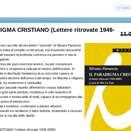
Cart C
IGMA CRISTIANO (Lettere ritrovate 1949-
11.
no raccolte alcune lettere “ritrovate” di Silvano Panunzio
tratta di semplici scritti privati, ma di autentici documenti
quali traspare la profonda coerenza tra pensiero e vita di
piente.
eva per puro esercizio teorico, ma per comunicare
iore e un’apertura radicale al mistero dell’Assoluto. In
te si dischiude l’ampiezza di un orizzonte capace di
tioni decisive dell’uomo e del tempo, tra filosofia e religione,
tà, tra esoterismo e spiritualità.
pur parziale rispetto all’immenso corpus epistolare
 gran parte perduto, restituisce il volto autentico di
screta e instancabile di molti, capace di accompagnare alla
zioni di interlocutori.
uali e luminose, continuano a parlare all’uomo
rito tra nichilismo e false dottrine, invitandolo a ritrovare
e la via alta dello Spirito.
STIANO (Lettere ritrovate 1949-2009)