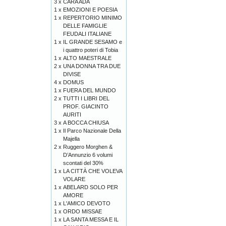
3 x
CARA ADA
1 x
EMOZIONI E POESIA
1 x
REPERTORIO MINIMO
DELLE FAMIGLIE
FEUDALI ITALIANE
1 x
IL GRANDE SESAMO e
i quattro poteri di Tobia
1 x
ALTO MAESTRALE
2 x
UNA DONNA TRA DUE
DIVISE
4 x
DOMUS
1 x
FUERA DEL MUNDO
2 x
TUTTI I LIBRI DEL
PROF. GIACINTO
AURITI
3 x
A BOCCA CHIUSA
1 x
Il Parco Nazionale Della
Majella
2 x
Ruggero Morghen &
D’Annunzio 6 volumi
scontati del 30%
1 x
LA CITTÀ CHE VOLEVA
VOLARE
1 x
ABELARD SOLO PER
AMORE
1 x
L'AMICO DEVOTO
1 x
ORDO MISSAE
1 x
LA SANTA MESSA E IL