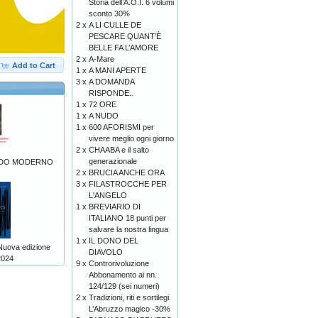
Storia dell’A.O.I. 6 volumi
sconto 30%
2 x
A LI CULLE DE
PESCARE QUANT’È
BELLE FA L’AMORE
2 x
A-Mare
Add to Cart
1 x
A MANI APERTE
3 x
A DOMANDA
RISPONDE..
1 x
72 ORE
1 x
A NUDO
1 x
600 AFORISMI per
vivere meglio ogni giorno
2 x
CHAABA e il salto
generazionale
ONDO MODERNO
2 x
BRUCIA ANCHE ORA
3 x
FILASTROCCHE PER
L'ANGELO
1 x
BREVIARIO DI
ITALIANO 18 punti per
salvare la nostra lingua
1 x
IL DONO DEL
uova edizione
DIAVOLO
2024
9 x
Controrivoluzione
Abbonamento ai nn.
124/129 (sei numeri)
2 x
Tradizioni, riti e sortilegi.
L’Abruzzo magico -30%