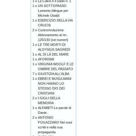
1 x
La Calce e il Dado n. 1
1 x
UN SOTTOPASSO
Lamento bilingue per
Michele Ubaldi
1 x
ESERCIZIO DELLA VIA
CRUCIS
2 x
Controrivoluzione
Abbonamento ai nn.
125/130 (sei numeri)
1 x
LE TRE MORTI DI
ALOYSIUS SAGREDI
1 x
AL DI LÀ DEL MARE
1 x
AFORISMI
1 x
VIRGINIA WOOLF E LE
OMBRE DEL PASSATO
7 x
GIUSTIZIA ALL'ALBA
1 x
EBREI E MUSULMANI
NON HANNO LO
STESSO DIO DEI
CRISTIANI
2 x
I GIGLI DELLA
MEMORIA
1 x
ALFABETI Le parole di
Dante
2 x
ANTONIO
FOGAZZARO Nei suoi
scritti e nella sua
propaganda