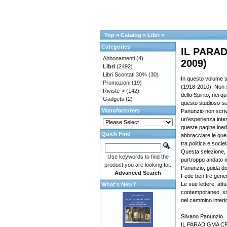
Top
»
Catalog
»
Libri
»
Categories
IL PARAD
Abbonamenti
(4)
2009)
Libri
(2492)
Libri Scontati 30%
(30)
In questo volume so
Promozioni
(19)
(1918-2010). Non si 
Riviste->
(142)
dello Spirito, nei 
Gadgets
(2)
questo studioso-sa
Manufacturers
Panunzio non scriv
un’esperienza inter
queste pagine inedi
Quick Find
abbracciare le ques
tra politica e socie
Questa selezione, 
Use keywords to find the
purtroppo andato in
product you are looking for.
Panunzio, guida di
Advanced Search
Fede ben tre genera
Le sue lettere, att
What's New?
contemporaneo, smar
nel cammino interior
Silvano Panunzio
IL PARADIGMA CRI