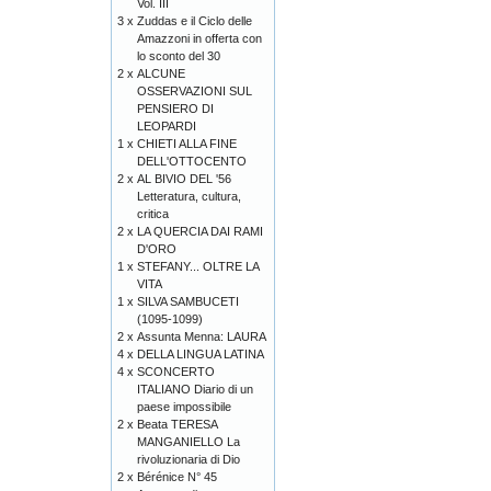
Vol. III
3 x
Zuddas e il Ciclo delle
Amazzoni in offerta con
lo sconto del 30
2 x
ALCUNE
OSSERVAZIONI SUL
PENSIERO DI
LEOPARDI
1 x
CHIETI ALLA FINE
DELL'OTTOCENTO
2 x
AL BIVIO DEL '56
Letteratura, cultura,
critica
2 x
LA QUERCIA DAI RAMI
D'ORO
1 x
STEFANY... OLTRE LA
VITA
1 x
SILVA SAMBUCETI
(1095-1099)
2 x
Assunta Menna: LAURA
4 x
DELLA LINGUA LATINA
4 x
SCONCERTO
ITALIANO Diario di un
paese impossibile
2 x
Beata TERESA
MANGANIELLO La
rivoluzionaria di Dio
2 x
Bérénice N° 45