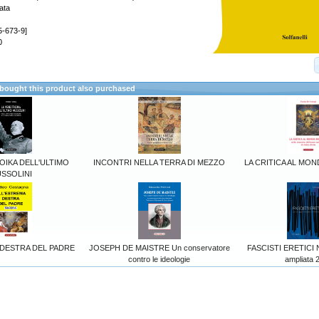
ata
5-673-9]
0
ought this product also purchased
OIKA DELL'ULTIMO
INCONTRI NELLA TERRA DI MEZZO
LA CRITICA AL M
SSOLINI
 DESTRA DEL PADRE
JOSEPH DE MAISTRE Un conservatore
FASCISTI ERETICI N
contro le ideologie
ampliata 