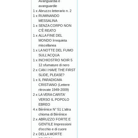
Avanguardia e
avanguardie
1 x
Abruzzo letterario n. 2
1 x
RUMINANDO
MESSALINA
1 x
SENZA CORPO NON
C'È REATO
1 x
ALLA FINE DEL
MONDO Irrequieta
miscellanea
1 x
LA NOTTE DEL FUMO
SULL'ACQUA
1 x
INCHIOSTRO NOIR 5
12 sfumature di nero
2 x
CAN I HAVE THE FIRST
SLIDE, PLEASE?
1 x
IL PARADIGMA
CRISTIANO (Lettere
ritrovate 1949-2009)
2 x
LA VERA CARITA'
VERSO IL POPOLO
EBREO
4 x
Bérénice N° 51 L'altra
chioma di Bérénice
2 x
ABRUZZO FORTE E
GENTILE Impressioni
d’occhio e di cuore
2 x
DELLA MORTE