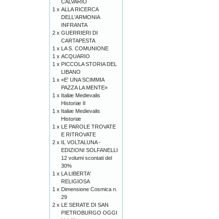
CALVARIO
1 x
ALLA RICERCA
DELL'ARMONIA
INFRANTA
2 x
GUERRIERI DI
CARTAPESTA
1 x
LA S. COMUNIONE
1 x
ACQUARIO
1 x
PICCOLA STORIA DEL
LIBANO
1 x
«E' UNA SCIMMIA
PAZZA LA MENTE»
1 x
Italiæ Medievalis
Historiæ II
1 x
Italiæ Medievalis
Historiæ
1 x
LE PAROLE TROVATE
E RITROVATE
2 x
IL VOLTALUNA -
EDIZIONI SOLFANELLI
12 volumi scontati del
30%
1 x
LA LIBERTA'
RELIGIOSA
1 x
Dimensione Cosmica n.
29
2 x
LE SERATE DI SAN
PIETROBURGO OGGI