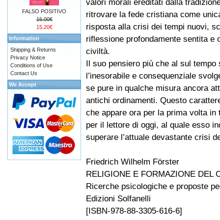
valori morali ereditati dalla tradizion
FALSO POSITIVO
ritrovare la fede cristiana come unic
16.00€
risposta alla crisi dei tempi nuovi, s
15.20€
riflessione profondamente sentita e or
Information
civiltà.
Shipping & Returns
Privacy Notice
Il suo pensiero più che al sul tempo 
Conditions of Use
Contact Us
l’inesorabile e consequenziale svolge
We Accept
se pure in qualche misura ancora at
antichi ordinamenti. Questo carattere
che appare ora per la prima volta in
per il lettore di oggi, al quale esso
superare l’attuale devastante crisi del
Friedrich Wilhelm Förster
RELIGIONE E FORMAZIONE DEL 
Ricerche psicologiche e proposte p
Edizioni Solfanelli
[ISBN-978-88-3305-616-6]