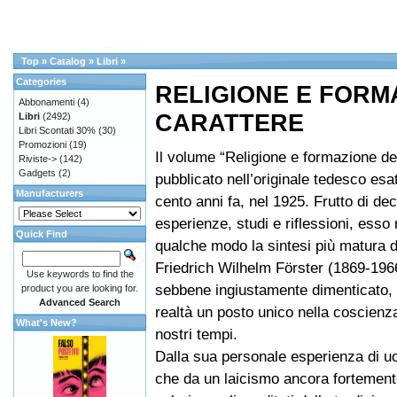
Top
»
Catalog
»
Libri
»
Categories
RELIGIONE E FORM
Abbonamenti
(4)
CARATTERE
Libri
(2492)
Libri Scontati 30%
(30)
Promozioni
(19)
Il volume “Religione e formazione del
Riviste->
(142)
Gadgets
(2)
pubblicato nell’originale tedesco es
Manufacturers
cento anni fa, nel 1925. Frutto di dec
esperienze, studi e riflessioni, esso
Quick Find
qualche modo la sintesi più matura d
Friedrich Wilhelm Förster (1869-1966
Use keywords to find the
sebbene ingiustamente dimenticato,
product you are looking for.
Advanced Search
realtà un posto unico nella coscienza
What's New?
nostri tempi.
Dalla sua personale esperienza di 
che da un laicismo ancora fortement