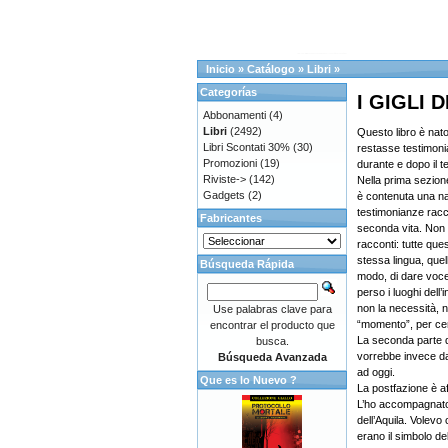
Inicio
»
Catálogo
»
Libri
»
Categorías
I GIGLI
Abbonamenti
(4)
Libri
(2492)
Questo libro è nat
Libri Scontati 30%
(30)
restasse testimonia
Promozioni
(19)
durante e dopo il t
Riviste->
(142)
Nella prima sezion
Gadgets
(2)
è contenuta una nar
testimonianze racc
Fabricantes
seconda vita. Non è
racconti: tutte que
stessa lingua, quell
Búsqueda Rápida
modo, di dare voc
perso i luoghi dell’
non la necessità, né
Use palabras clave para
“momento”, per cem
encontrar el producto que
La seconda parte de
busca.
vorrebbe invece da
Búsqueda Avanzada
ad oggi.
Que es lo Nuevo ?
La postfazione è af
L’ho accompagnato 
dell’Aquila. Volevo
erano il simbolo dell