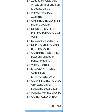
1 x
Zuddas e il Ciclo delle
Amazzoni in offerta con
lo sconto del 30
1 x
ARMONIA DEGLI
ZOMBIE
1 x
CASTEL DEL MONTE Il
mistero svelato
2 x
LE SERATE DI SAN
PIETROBURGO OGGI
Vol. III
1 x
La Calce e il Dado n. 2
2 x
LE PAROLE TROVATE
E RITROVATE
2 x
GUERRIERI SERAFICI
Racconti di pace e
bene... e guerra
2 x
VITA DI PAESE
1 x
LA CASA NATALE DI
GABRIELE
D'ANNUNZIO DVD
1 x
GLI ANNI DELL'AQUILA
Cronache dell’Ur-
Fascismo 1922-2422
2 x
Assunta Menna: LAURA
1 x
QUEL FALLO DI EVA
1,491.38€