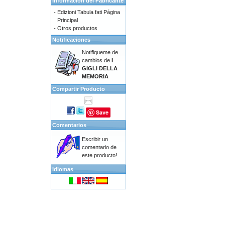
Información del Fabricante
-
Edizioni Tabula fati Página
Principal
-
Otros productos
Notificaciones
Notifiqueme de
cambios de
I
GIGLI DELLA
MEMORIA
Compartir Producto
Save
Comentarios
Escribir un
comentario de
este producto!
Idiomas