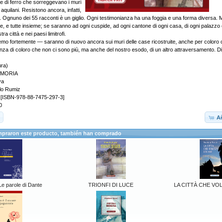
ene di ferro che sorreggevano i muri
 aquilani. Resistono ancora, infatti,
ate. Ognuno dei 55 racconti è un giglio. Ogni testimonianza ha una foggia e una forma diversa
te, e tutte insieme; se saranno ad ogni cuspide, ad ogni cantone di ogni casa, di ogni palazzo
tra città e nei paesi limitrofi.
rremo fortemente — saranno di nuovo ancora sui muri delle case ricostruite, anche per coloro
nza di coloro che non ci sono più, ma anche del nostro esodo, di un altro attraversamento. Di
ura)
EMORIA
va
olo Rumiz
ti [ISBN-978-88-7475-297-3]
0
Añ
mpraron este producto, también han comprado
e parole di Dante
TRIONFI DI LUCE
LA CITTÀ CHE VO