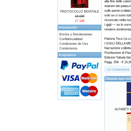
alla fine delle cat
maestri dei palazzi
sulle pareti croll
PROTOCOLLO MORTALE
solo se ci sono tut
18.00€
ricostruito nella nos
17.10€
I gigli — se lo vo
Información
rendere testimonia
Envíos y Devoluciones
Patrizia Tocci (a c
Confidencialidad
I GIGLI DELLA M
Condiciones de Uso
Narrazione colletti
Contáctenos
Postfazione di Pa
Aceptamos
Edizioni Tabula fa
Pagg. 256 - € 15,0
Comentarios
Clientes que co
ALFABETI L