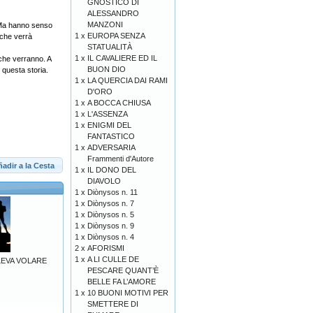
GNOSTICO DI
ALESSANDRO
MANZONI
. Ma hanno senso
1 x
EUROPA SENZA
 che verrà
STATUALITÀ
1 x
IL CAVALIERE ED IL
 che verranno. A
BUON DIO
 questa storia.
1 x
LA QUERCIA DAI RAMI
D'ORO
1 x
A BOCCA CHIUSA
1 x
L'ASSENZA
1 x
ENIGMI DEL
FANTASTICO
1 x
ADVERSARIA
Frammenti d'Autore
adir a la Cesta
1 x
IL DONO DEL
DIAVOLO
1 x
Diònysos n. 11
1 x
Diònysos n. 7
1 x
Diònysos n. 5
1 x
Diònysos n. 9
1 x
Diònysos n. 4
2 x
AFORISMI
1 x
A LI CULLE DE
LEVA VOLARE
PESCARE QUANT’È
BELLE FA L’AMORE
1 x
10 BUONI MOTIVI PER
SMETTERE DI