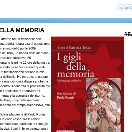
Ver C
 DELLA MEMORIA
15
o attorno ad un desiderio: che
nza della nostra vita di questi anni,
erremoto del 6 aprile 2009.
e del libro, La banca della memoria,
razione collettiva: 55
ontano le prime 12 ore della nostra
 stato facile “estorcere” questi
ste testimonianze parlano la mia
a dell’esilio. Ho cercato, in questo
e a una comunità dispersa, che ha
incontro, il concetto di prossimità ma
 il desiderio di condividere il
entare la speranza del ritorno.
l libro, I gigli della memoria,
r conto del tempo successivo, fino
fidata alla penna di Paolo Rumiz.
in Zona rossa, fra le rovine
 che vedesse quelli che per me già
a città: i gigli in ferro battuto, posti