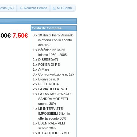
esta (97)
Realizar Pedido
Mi Cuenta
Cesta de Compras
.00€
7.50€
3 x
10 libri di Piero Vassalllo
in offerta con lo sconto
del 30%
1 x
Bérénice N° 34/35
Inismo 1980 - 2005
2 x
DISEREDATI
1 x
POKER DI RE
1 x
A-Mare
3 x
Controrivoluzione n. 127
1 x
Diònysos n. 8
2 x
PELLE NUDA
2 x
LA VIA DELLA PACE
1 x
LA FANTASCIENZA DI
SANDRA MORETTI
sconto 30%
4 x
LE INTERVISTE
IMPOSSIBILI 3 libri in
offerta sconto 30%
1 x
EDEN RALF VELI
sconto 30%
1 x
IL CATTOLICESIMO