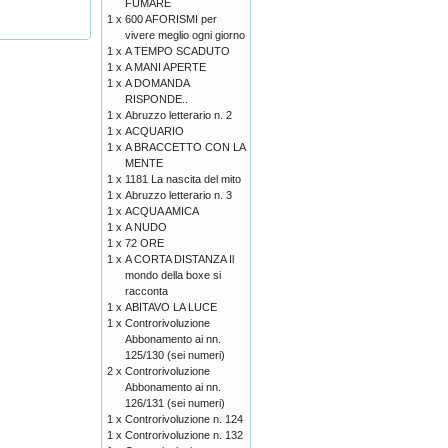
FUMARE
1 x
600 AFORISMI per
vivere meglio ogni giorno
1 x
A TEMPO SCADUTO
1 x
A MANI APERTE
1 x
A DOMANDA
RISPONDE..
1 x
Abruzzo letterario n. 2
1 x
ACQUARIO
1 x
A BRACCETTO CON LA
MENTE
1 x
1181 La nascita del mito
1 x
Abruzzo letterario n. 3
1 x
ACQUA AMICA
1 x
A NUDO
1 x
72 ORE
1 x
A CORTA DISTANZA Il
mondo della boxe si
racconta
1 x
ABITAVO LA LUCE
1 x
Controrivoluzione
Abbonamento ai nn.
125/130 (sei numeri)
2 x
Controrivoluzione
Abbonamento ai nn.
126/131 (sei numeri)
1 x
Controrivoluzione n. 124
1 x
Controrivoluzione n. 132