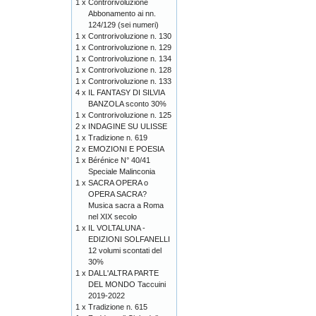
1 x
Controrivoluzione
Abbonamento ai nn.
124/129 (sei numeri)
1 x
Controrivoluzione n. 130
1 x
Controrivoluzione n. 129
1 x
Controrivoluzione n. 134
1 x
Controrivoluzione n. 128
1 x
Controrivoluzione n. 133
4 x
IL FANTASY DI SILVIA
BANZOLA sconto 30%
1 x
Controrivoluzione n. 125
2 x
INDAGINE SU ULISSE
1 x
Tradizione n. 619
2 x
EMOZIONI E POESIA
1 x
Bérénice N° 40/41
Speciale Malinconia
1 x
SACRA OPERA o
OPERA SACRA?
Musica sacra a Roma
nel XIX secolo
1 x
IL VOLTALUNA -
EDIZIONI SOLFANELLI
12 volumi scontati del
30%
1 x
DALL'ALTRA PARTE
DEL MONDO Taccuini
2019-2022
1 x
Tradizione n. 615