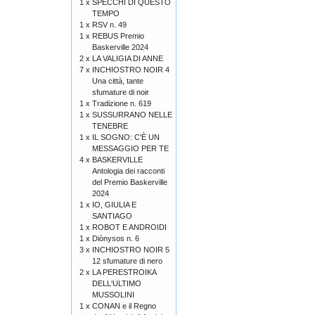
1 x
SPECCHI DI QUESTO
TEMPO
1 x
RSV n. 49
1 x
REBUS Premio
Baskerville 2024
2 x
LA VALIGIA DI ANNE
7 x
INCHIOSTRO NOIR 4
Una città, tante
sfumature di noir
1 x
Tradizione n. 619
1 x
SUSSURRANO NELLE
TENEBRE
1 x
IL SOGNO: C'È UN
MESSAGGIO PER TE
4 x
BASKERVILLE
Antologia dei racconti
del Premio Baskerville
2024
1 x
IO, GIULIA E
SANTIAGO
1 x
ROBOT E ANDROIDI
1 x
Diònysos n. 6
3 x
INCHIOSTRO NOIR 5
12 sfumature di nero
2 x
LA PERESTROIKA
DELL'ULTIMO
MUSSOLINI
1 x
CONAN e il Regno