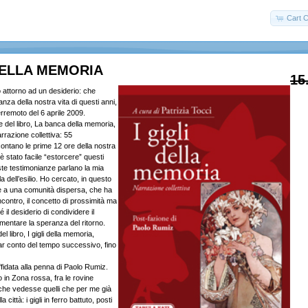
Cart C
 DELLA MEMORIA
15
o attorno ad un desiderio: che
nza della nostra vita di questi anni,
erremoto del 6 aprile 2009.
e del libro, La banca della memoria,
razione collettiva: 55
ontano le prime 12 ore della nostra
 stato facile “estorcere” questi
ste testimonianze parlano la mia
a dell’esilio. Ho cercato, in questo
e a una comunità dispersa, che ha
incontro, il concetto di prossimità ma
 il desiderio di condividere il
entare la speranza del ritorno.
l libro, I gigli della memoria,
r conto del tempo successivo, fino
fidata alla penna di Paolo Rumiz.
in Zona rossa, fra le rovine
 che vedesse quelli che per me già
a città: i gigli in ferro battuto, posti