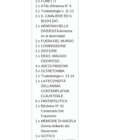
3 x
FUMETTI
1 x
Il Filo d'Arianna N° 4
2 x
Traduttologia n. 11-12
2 x
IL CAVALIERE ED IL
BUON DIO
1 x
ARMONIA NELLA
DIVERSITÀ Armonía
en la diversidad
2 x
FUERA DEL MUNDO
2 x
COMPASSIONE
2 x
DISTOPIE
1 x
ERA IL MAGGIO
ODOROSO...
4 x
ASCOLTANDOMI
3 x
OLTRETOMBA
1 x
Traduttologia n. 13-14
1 x
LA FECONDITÀ
DELL’ANIMA
CONTEMPLATIVA
CLAUSTRALE
6 x
FANTAPOLITICA
1 x
Bérénice N° 42
Centenario Del
Futurismo
1 x
MEMORIE DI ANGELA
Donna-brillante del
Novecento
1 x
GOTICO