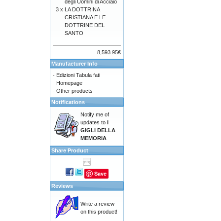
degli Uomini di Acciaio
3 x
LA DOTTRINA
CRISTIANA E LE
DOTTRINE DEL
SANTO
8,593.95€
Manufacturer Info
-
Edizioni Tabula fati
Homepage
-
Other products
Notifications
Notify me of
updates to
I
GIGLI DELLA
MEMORIA
Share Product
Save
Reviews
Write a review
on this product!