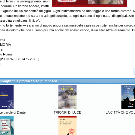
ene di ferro che sorreggevano i muri
 aquilani. Resistono ancora, infatti,
ate. Ognuno dei 55 racconti è un giglio. Ogni testimonianza ha una foggia e una forma diversa
te, e tutte insieme; se saranno ad ogni cuspide, ad ogni cantone di ogni casa, di ogni palazzo
tra città e nei paesi limitrofi.
rremo fortemente — saranno di nuovo ancora sui muri delle case ricostruite, anche per coloro
nza di coloro che non ci sono più, ma anche del nostro esodo, di un altro attraversamento. Di
ura)
EMORIA
va
olo Rumiz
ti [ISBN-978-88-7475-297-3]
0
ought this product also purchased
e parole di Dante
TRIONFI DI LUCE
LA CITTÀ CHE VO