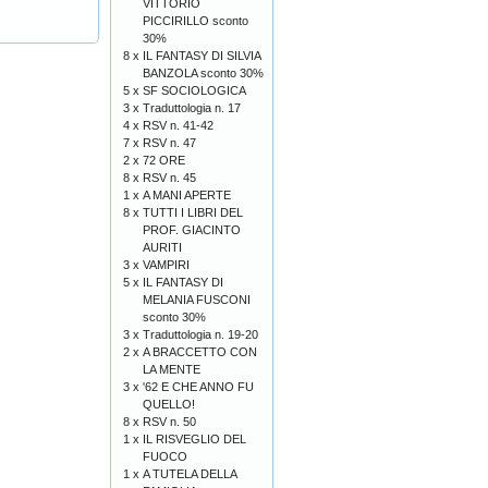
VITTORIO
PICCIRILLO sconto
30%
8 x
IL FANTASY DI SILVIA
BANZOLA sconto 30%
5 x
SF SOCIOLOGICA
3 x
Traduttologia n. 17
4 x
RSV n. 41-42
7 x
RSV n. 47
2 x
72 ORE
8 x
RSV n. 45
1 x
A MANI APERTE
8 x
TUTTI I LIBRI DEL
PROF. GIACINTO
AURITI
3 x
VAMPIRI
5 x
IL FANTASY DI
MELANIA FUSCONI
sconto 30%
3 x
Traduttologia n. 19-20
2 x
A BRACCETTO CON
LA MENTE
3 x
'62 E CHE ANNO FU
QUELLO!
8 x
RSV n. 50
1 x
IL RISVEGLIO DEL
FUOCO
1 x
A TUTELA DELLA