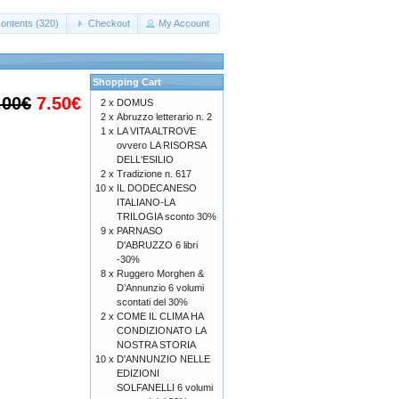
ontents (320)
Checkout
My Account
Shopping Cart
.00€
7.50€
2 x
DOMUS
2 x
Abruzzo letterario n. 2
1 x
LA VITA ALTROVE
ovvero LA RISORSA
DELL'ESILIO
2 x
Tradizione n. 617
10 x
IL DODECANESO
ITALIANO-LA
TRILOGIA sconto 30%
9 x
PARNASO
D'ABRUZZO 6 libri
-30%
8 x
Ruggero Morghen &
D’Annunzio 6 volumi
scontati del 30%
2 x
COME IL CLIMA HA
CONDIZIONATO LA
NOSTRA STORIA
10 x
D'ANNUNZIO NELLE
EDIZIONI
SOLFANELLI 6 volumi