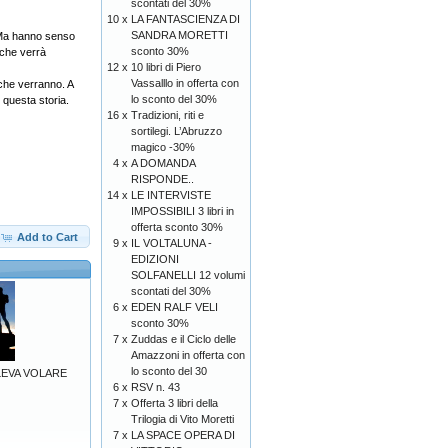
scontati del 30%
10 x
LA FANTASCIENZA DI
SANDRA MORETTI
. Ma hanno senso
sconto 30%
 che verrà
12 x
10 libri di Piero
Vassalllo in offerta con
 che verranno. A
lo sconto del 30%
 questa storia.
16 x
Tradizioni, riti e
sortilegi. L’Abruzzo
magico -30%
4 x
A DOMANDA
RISPONDE..
14 x
LE INTERVISTE
IMPOSSIBILI 3 libri in
offerta sconto 30%
Add to Cart
9 x
IL VOLTALUNA -
EDIZIONI
SOLFANELLI 12 volumi
scontati del 30%
6 x
EDEN RALF VELI
sconto 30%
7 x
Zuddas e il Ciclo delle
Amazzoni in offerta con
lo sconto del 30
LEVA VOLARE
6 x
RSV n. 43
7 x
Offerta 3 libri della
Trilogia di Vito Moretti
7 x
LA SPACE OPERA DI