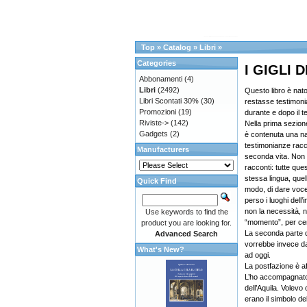
Top
»
Catalog
»
Libri
»
Categories
I GIGLI
Abbonamenti
(4)
Libri
(2492)
Questo libro è nat
Libri Scontati 30%
(30)
restasse testimonia
Promozioni
(19)
durante e dopo il t
Riviste->
(142)
Nella prima sezion
Gadgets
(2)
è contenuta una nar
testimonianze racc
Manufacturers
seconda vita. Non è
racconti: tutte que
stessa lingua, quell
Quick Find
modo, di dare voc
perso i luoghi dell’
non la necessità, né
Use keywords to find the
“momento”, per cem
product you are looking for.
La seconda parte de
Advanced Search
vorrebbe invece da
What's New?
ad oggi.
La postfazione è af
L’ho accompagnato 
dell’Aquila. Volevo
erano il simbolo dell