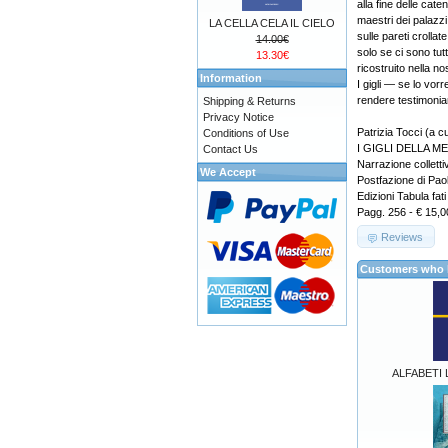
alla fine delle cat
maestri dei palazzi
LA CELLA CELA IL CIELO
sulle pareti croll
14.00€
solo se ci sono tut
13.30€
ricostruito nella nos
Information
I gigli — se lo vo
rendere testimonia
Shipping & Returns
Privacy Notice
Patrizia Tocci (a c
Conditions of Use
I GIGLI DELLA M
Contact Us
Narrazione colletti
We Accept
Postfazione di Pa
Edizioni Tabula fa
Pagg. 256 - € 15,0
Reviews
Customers who b
ALFABETI L