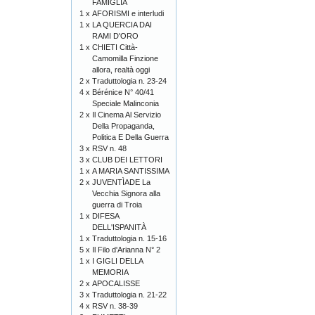
FAMIGLIA
1 x
AFORISMI e interludi
1 x
LA QUERCIA DAI
RAMI D'ORO
1 x
CHIETI Città-
Camomilla Finzione
allora, realtà oggi
2 x
Traduttologia n. 23-24
4 x
Bérénice N° 40/41
Speciale Malinconia
2 x
Il Cinema Al Servizio
Della Propaganda,
Politica E Della Guerra
3 x
RSV n. 48
3 x
CLUB DEI LETTORI
1 x
A MARIA SANTISSIMA
2 x
JUVENTÌADE La
Vecchia Signora alla
guerra di Troia
1 x
DIFESA
DELL'ISPANITÀ
1 x
Traduttologia n. 15-16
5 x
Il Filo d'Arianna N° 2
1 x
I GIGLI DELLA
MEMORIA
2 x
APOCALISSE
3 x
Traduttologia n. 21-22
4 x
RSV n. 38-39