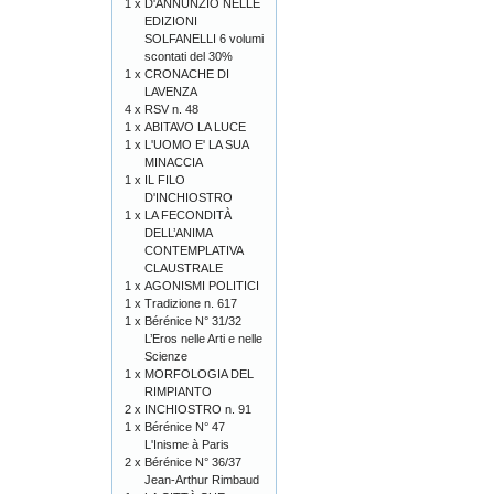
1 x
D'ANNUNZIO NELLE
EDIZIONI
SOLFANELLI 6 volumi
scontati del 30%
1 x
CRONACHE DI
LAVENZA
4 x
RSV n. 48
1 x
ABITAVO LA LUCE
1 x
L'UOMO E' LA SUA
MINACCIA
1 x
IL FILO
D'INCHIOSTRO
1 x
LA FECONDITÀ
DELL’ANIMA
CONTEMPLATIVA
CLAUSTRALE
1 x
AGONISMI POLITICI
1 x
Tradizione n. 617
1 x
Bérénice N° 31/32
L’Eros nelle Arti e nelle
Scienze
1 x
MORFOLOGIA DEL
RIMPIANTO
2 x
INCHIOSTRO n. 91
1 x
Bérénice N° 47
L'Inisme à Paris
2 x
Bérénice N° 36/37
Jean-Arthur Rimbaud