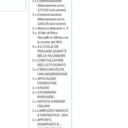
1 x
Controrivoluzione
Abbonamento ai nn.
127/132 (sei numeri)
1 x
Controrivoluzione
Abbonamento ai nn.
124/129 (sei numeri)
1 x
Abruzzo letterario n. 3
3 x
10 libri di Piero
Vassalllo in offerta con
lo sconto del 30%
4 x
A LI CULLE DE
PESCARE QUANT’È
BELLE FA L’AMORE
2 x
CHIETI ALLA FINE
DELL'OTTOCENTO
1 x
C'ERA UNA VOLTA
UNA GENERAZIONE
1 x
APOCALISSI
FIORENTINE
1 x
A NUDO
2 x
A DOMANDA
RISPONDE..
1 x
ANTICHI GIARDINI
ITALIANI
1 x
L’ABRUZZO MAGICO
E FANTASTICO -30%
1 x
APPUNTI,
DISAPPUNTI E...