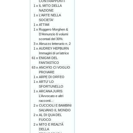
CONTRAPPUNTI
1 x
IL MITO DELLA
NAZIONE
1 x
L'ARTE NELLA
SOCIETA'
1 x
ATTIMI
1 x
Ruggero Morghen &
D’Annunzio 6 volumi
scontati del 30%
3 x
Abruzzo letterario n. 2
1 x
AUDREY HEPBURN
Immagini di un’attrice
61 x
ENIGMI DEL
FANTASTICO
63 x
ANCH'IO CI VOGLIO
PROVARE
1 x
ARPE DI ORFEO
1 x
ARTU' LO
SFORTUNELLO
1 x
ARCANA JURIS
L’Avvocato e altri
racconti...
2 x
CUCCIOLI E BAMBINI
SALVANO IL MONDO
2 x
AL DI QUA DEL
FUOCO
2 x
MITO E REALTÀ
DELLA