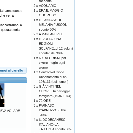
racconta
2 x
ACQUARIO
1 x
ERA IL MAGGIO
. Ma hanno senso
ODOROSO...
 che verrà
1 x
IL FANTASY DI
MELANIA FUSCONI
 che verranno. A
sconto 30%
 questa storia.
2 x
A MANI APERTE
1 x
IL VOLTALUNA -
EDIZIONI
SOLFANELLI 12 volumi
scontati del 30%
1 x
600 AFORISMI per
vivere meglio ogni
giorno
ungi al carrello
1 x
Controrivoluzione
Abbonamento ai nn.
126/131 (sei numeri)
3 x
GIÀ VINTI NEL
CUORE Un carteggio
famigliare (1936-1944)
1 x
72 ORE
3 x
PARNASO
D'ABRUZZO 6 libri
LEVA VOLARE
-30%
4 x
IL DODECANESO
ITALIANO-LA
TRILOGIA sconto 30%