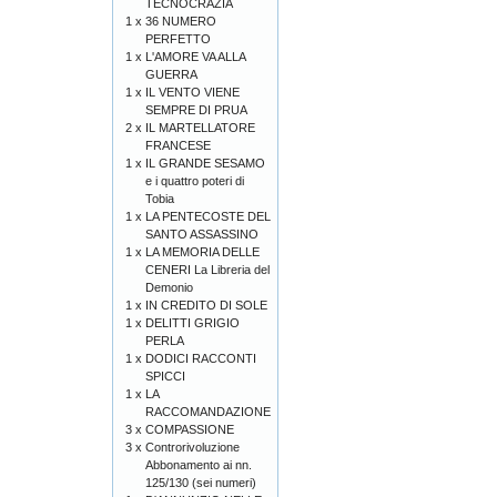
TECNOCRAZIA
1 x
36 NUMERO
PERFETTO
1 x
L'AMORE VA ALLA
GUERRA
1 x
IL VENTO VIENE
SEMPRE DI PRUA
2 x
IL MARTELLATORE
FRANCESE
1 x
IL GRANDE SESAMO
e i quattro poteri di
Tobia
1 x
LA PENTECOSTE DEL
SANTO ASSASSINO
1 x
LA MEMORIA DELLE
CENERI La Libreria del
Demonio
1 x
IN CREDITO DI SOLE
1 x
DELITTI GRIGIO
PERLA
1 x
DODICI RACCONTI
SPICCI
1 x
LA
RACCOMANDAZIONE
3 x
COMPASSIONE
3 x
Controrivoluzione
Abbonamento ai nn.
125/130 (sei numeri)