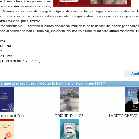
ene di ferro che sorreggevano i muri
 aquilani. Resistono ancora, infatti,
ate. Ognuno dei 55 racconti è un giglio. Ogni testimonianza ha una foggia e una forma diversa
te, e tutte insieme; se saranno ad ogni cuspide, ad ogni cantone di ogni casa, di ogni palazzo
tra città e nei paesi limitrofi.
rremo fortemente — saranno di nuovo ancora sui muri delle case ricostruite, anche per coloro
nza di coloro che non ci sono più, ma anche del nostro esodo, di un altro attraversamento. Di
ura)
EMORIA
va
olo Rumiz
ti [ISBN-978-88-7475-297-3]
0
Aggi
anno questo preso quest prodotto lo hanno anche comprato?????
e parole di Dante
TRIONFI DI LUCE
LA CITTÀ CHE VO