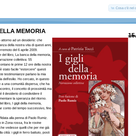
Cosa c'è nel c
 DELLA MEMORIA
15
o attorno ad un desiderio: che
nza della nostra vita di questi anni,
erremoto del 6 aprile 2009.
e del libro, La banca della memoria,
razione collettiva: 55
ontano le prime 12 ore della nostra
 stato facile “estorcere” questi
ste testimonianze parlano la mia
a dell’esilio. Ho cercato, in questo
e a una comunità dispersa, che ha
incontro, il concetto di prossimità ma
 il desiderio di condividere il
entare la speranza del ritorno.
l libro, I gigli della memoria,
r conto del tempo successivo, fino
fidata alla penna di Paolo Rumiz.
in Zona rossa, fra le rovine
 che vedesse quelli che per me già
a città: i gigli in ferro battuto, posti