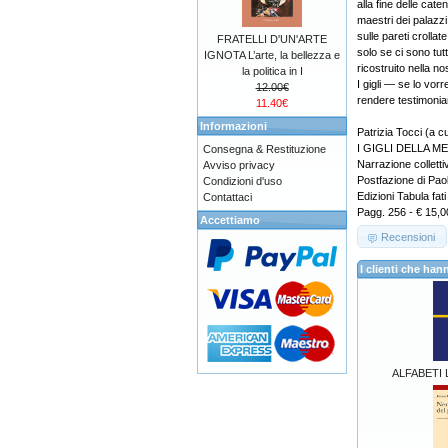
alla fine delle cat
maestri dei palazzi
sulle pareti croll
FRATELLI D'UN'ARTE
solo se ci sono tut
IGNOTA L’arte, la bellezza e
ricostruito nella nos
la politica in I
I gigli — se lo vo
12.00€
rendere testimonia
11.40€
Informazioni
Patrizia Tocci (a c
I GIGLI DELLA M
Consegna & Restituzione
Narrazione colletti
Avviso privacy
Postfazione di Pa
Condizioni d'uso
Edizioni Tabula fa
Contattaci
Pagg. 256 - € 15,0
Accettiamo
Recensioni
I clienti che h
ALFABETI L