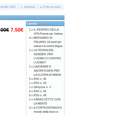
arrello (326)
Acquista
Il mio account
Carrello
.00€
7.50€
1 x
IL RESPIRO DELLA
VITA Poesie per l’anima
4 x
BREVIARIO DI
ITALIANO 18 punti per
salvare la nostra lingua
1 x
LA TEORIA DEL
GENDER: PER
L'UOMO O CONTRO
L'UOMO?
1 x
LAVORARE E
SACRIFICARSI PER
LA GLORIA DI MARIA
5 x
RSV n. 40
1 x
RSV n. 43
1 x
Diònysos n. 3
4 x
RSV n. 45
6 x
RSV n. 49
1 x
A BRACCETTO CON
LA MENTE
3 x
A CORTA DISTANZA Il
mondo della boxe si