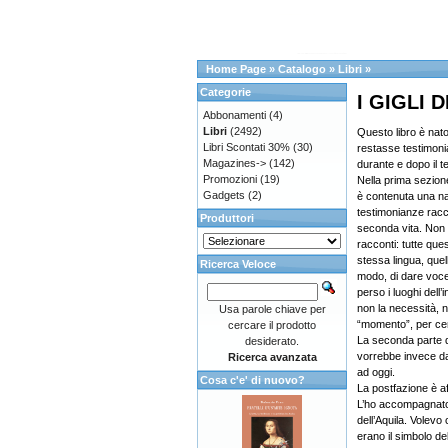
Home Page
»
Catalogo
»
Libri
»
Categorie
I GIGLI
Abbonamenti
(4)
Libri
(2492)
Questo libro è nat
Libri Scontati 30%
(30)
restasse testimonia
Magazines->
(142)
durante e dopo il t
Promozioni
(19)
Nella prima sezion
Gadgets
(2)
è contenuta una nar
testimonianze racc
Produttori
seconda vita. Non è
racconti: tutte que
stessa lingua, quell
Ricerca Veloce
modo, di dare voc
perso i luoghi dell’
non la necessità, né
Usa parole chiave per
“momento”, per cem
cercare il prodotto
La seconda parte de
desiderato.
vorrebbe invece da
Ricerca avanzata
ad oggi.
Cosa c'e' di nuovo?
La postfazione è af
L’ho accompagnato 
dell’Aquila. Volevo
erano il simbolo dell