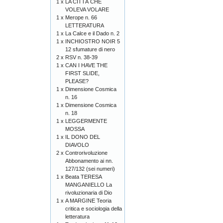
1 x
LA CITTÀ CHE
VOLEVA VOLARE
1 x
Merope n. 66
LETTERATURA
1 x
La Calce e il Dado n. 2
1 x
INCHIOSTRO NOIR 5
12 sfumature di nero
2 x
RSV n. 38-39
1 x
CAN I HAVE THE
FIRST SLIDE,
PLEASE?
1 x
Dimensione Cosmica
n. 16
1 x
Dimensione Cosmica
n. 18
1 x
LEGGERMENTE
MOSSA
1 x
IL DONO DEL
DIAVOLO
2 x
Controrivoluzione
Abbonamento ai nn.
127/132 (sei numeri)
1 x
Beata TERESA
MANGANIELLO La
rivoluzionaria di Dio
1 x
A MARGINE Teoria
critica e sociologia della
letteratura