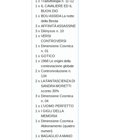
1 x
Traduttologia n. 11-12
1 x
IL CAVALIERE ED IL
BUON DIO
1 x
BOU ASSIDA La notte
della Bestia
3 x
AFFINITÀ ASSASSINE
3 x
Diònysos n. 10
1 x
VERSI
CONTROVERSI
1 x
Dimensione Cosmica
n. 01
1 x
GOTICO
1 x
1968 Le origini della
contestazione globale
2 x
Controrivoluzione n.
134
2 x
LA FANTASCIENZA DI
SANDRA MORETTI
sconto 30%
3 x
Dimensione Cosmica
n. 04
1 x
L'UOMO PERFETTO
1 x
I GIGLI DELLA
MEMORIA
1 x
Dimensione Cosmica
Abbonamento (quattro
numeri)
1 x
BAGAGLIO A MANO