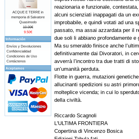
reazionaria e funzionale, contestata,
ACQUE E TERRE in
alcuni scienziati inappagati da un ex
memporia di Salvatore
improbabile, e quindi votati ad una 
Quasimodo
10.00€
passato, ma assai azzardata per il re
9.50€
due soli li abbiano profondamente e
Información
Ma su smeraldo finisce anche l’ultim
Envíos y Devoluciones
Confidencialidad
definitivamente dai Divoratori, in cer
Condiciones de Uso
avverrà l’incontro tra due tratti di st
Contáctenos
un’umanità perduta.
Aceptamos
Flotte in guerra, mutazioni genetich
allucinanti spedizioni su astri primor
molteplice vicenda; in cui lo sperduto
della civiltà.
Riccardo Scagnoli
L'ULTIMA FRONTIERA
Copertina di Vincenzo Bosica
Edizioni Tabula fati