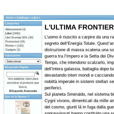
Inicio
»
Catálogo
»
Libri
»
Categorías
L'ULTIMA FRONTIE
Abbonamenti
(4)
Libri
(2492)
L’uomo è riuscito a carpire da una ra
Libri Scontati 30%
(30)
Promozioni
(19)
segreto dell’Energia Totale. Quest’a
Riviste->
(142)
distruzione di massa scatena una sor
Gadgets
(2)
guerra tra l’Impero e la Setta dei Div
Fabricantes
Tempo, che intendono scalzarlo, im
Búsqueda Rápida
dell’intera galassia, battaglia dopo ba
devastando interi mondi e cacciando
Use palabras clave para
nobiltà imperale in sistemi stellari 
encontrar el producto que
busca.
periferici.
Búsqueda Avanzada
Sul pianeta Smeraldo, nel sistema b
Que es lo Nuevo ?
Cygni vivono, dimenticati da mille an
del cosmo, giunti là in fuga dalla guer
sopravvissuti hanno costituito una s