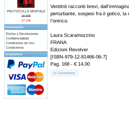
Ventitré racconti brevi, dall’immagin
PROTOCOLLO MORTALE
perturbante, sospesi fra il gotico, la
18.00€
l’onirico.
17.10€
Información
Envíos y Devoluciones
Laura Scaramozzino
Confidencialidad
FRANA
Condiciones de Uso
Contáctenos
Edizioni Revolver
Aceptamos
[ISBN-979-12-81466-06-7]
Pag. 168 - € 14,00
Comentarios