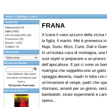
Inicio
»
Catálogo
»
Libri
»
Categorías
FRANA
Abbonamenti
(4)
Libri
(2492)
A Ivana il vaso azzurro della vicina r
Libri Scontati 30%
(30)
Promozioni
(19)
la figlia, il marito. Mei è promessa i
Riviste->
(142)
Nupi, Suno, Mizo, Cumi, Dali e Gia
Gadgets
(2)
In un’isolata casa di montagna, una f
Fabricantes
suoi ospiti si preparano a un pranzo 
Búsqueda Rápida
dell’apocalisse. E poi ci sono un ba
matrigna che seppelliscono un gatto
Use palabras clave para
spiaggia deserta, madri in lotta con i 
encontrar el producto que
busca.
un’invasione di vespe, padri che spa
Búsqueda Avanzada
ritornano, amanti per un giorno, serial
Que es lo Nuevo ?
bambolotti, strani esperimenti e carre
spesa…