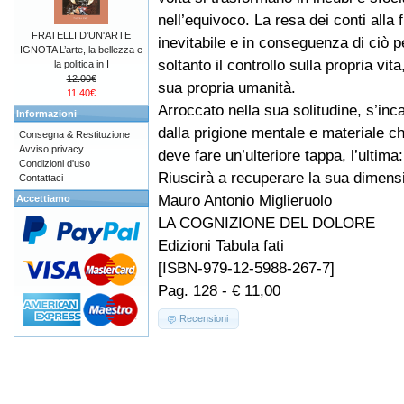
nell’equivoco. La resa dei conti alla 
FRATELLI D'UN'ARTE
inevitabile e in conseguenza di ciò 
IGNOTA L’arte, la bellezza e
soltanto il controllo sulla propria vit
la politica in I
12.00€
sua propria umanità.
11.40€
Arroccato nella sua solitudine, s’inc
Informazioni
dalla prigione mentale e materiale c
Consegna & Restituzione
Avviso privacy
deve fare un’ulteriore tappa, l’ultima: 
Condizioni d'uso
Riuscirà a recuperare la sua dimensi
Contattaci
Mauro Antonio Miglieruolo
Accettiamo
LA COGNIZIONE DEL DOLORE
Edizioni Tabula fati
[ISBN-979-12-5988-267-7]
Pag. 128 - € 11,00
Recensioni