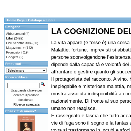
Home Page
»
Catalogo
»
Libri
»
Categorie
LA COGNIZIONE DE
Abbonamenti
(4)
Libri
(2492)
La vita appare (e forse è) una corsa 
Libri Scontati 30%
(30)
Magazines->
(142)
Malattie, fortune, imprevisti si abbat
Promozioni
(19)
persone sconvolgendone l’esistenza
Gadgets
(2)
dipende dalla capacità e volontà dei s
Produttori
affrontare e gestire quanto gli succe
Ricerca Veloce
Il protagonista del racconto, Alvino,
inspiegabile e misteriosa malattia, ne
Usa parole chiave per
mostra assoluta indisponibilità a co
cercare il prodotto
desiderato.
razionalmente. Di fronte al suo per
Ricerca avanzata
umano non reagisce.
Cosa c'e' di nuovo?
È rassegnato e lascia che tutto acc
vie di fuga sono il sogno e la fantas
volta si trasformano in incubi e sfoc