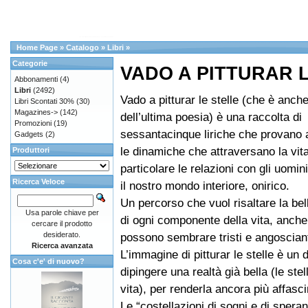
Home Page
»
Catalogo
»
Libri
»
Categorie
VADO A PITTURAR 
Abbonamenti
(4)
Libri
(2492)
Vado a pitturar le stelle (che è anche 
Libri Scontati 30%
(30)
Magazines->
(142)
dell’ultima poesia) è una raccolta di
Promozioni
(19)
sessantacinque liriche che provano a
Gadgets
(2)
le dinamiche che attraversano la vita
Produttori
particolare le relazioni con gli uomin
Ricerca Veloce
il nostro mondo interiore, onirico.
Un percorso che vuol risaltare la bel
Usa parole chiave per
di ogni componente della vita, anche
cercare il prodotto
desiderato.
possono sembrare tristi e angosciant
Ricerca avanzata
L’immagine di pitturar le stelle è un 
Cosa c'e' di nuovo?
dipingere una realtà già bella (le ste
vita), per renderla ancora più affasc
Le “costellazioni di sogni e di speran