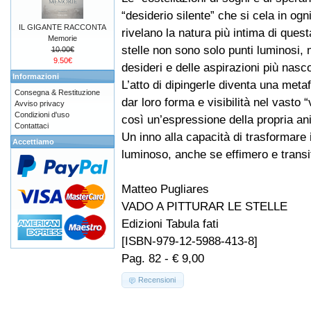
“desiderio silente” che si cela in ogni
IL GIGANTE RACCONTA
rivelano la natura più intima di quest
Memorie
stelle non sono solo punti luminosi, 
10.00€
9.50€
desideri e delle aspirazioni più nas
Informazioni
L’atto di dipingerle diventa una metaf
Consegna & Restituzione
dar loro forma e visibilità nel vasto 
Avviso privacy
Condizioni d'uso
così un’espressione della propria an
Contattaci
Un inno alla capacità di trasformare 
Accettiamo
luminoso, anche se effimero e transit
Matteo Pugliares
VADO A PITTURAR LE STELLE
Edizioni Tabula fati
[ISBN-979-12-5988-413-8]
Pag. 82 - € 9,00
Recensioni