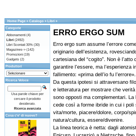
Home Page
»
Catalogo
»
Libri
»
Categorie
ERRO ERGO SUM
Abbonamenti
(4)
Libri
(2492)
Erro ergo sum assume l’errore com
Libri Scontati 30%
(30)
Magazines->
(142)
originario dell’esistenza, rovesciand
Promozioni
(19)
cartesiana del “cogito”. Non è l’atto 
Gadgets
(2)
garantire l’essere, ma l’esperienza in
Produttori
fallimento: «prima dell’io fu l’errore».
Ricerca Veloce
Da questa ipotesi si attraversano fil
e letteratura per mostrare che verità
Usa parole chiave per
sono opposti ma complementari. La l
cercare il prodotto
desiderato.
cede così a forme ibride in cui i poli
Ricerca avanzata
vita/morte, piacere/dolore, corpo/spir
Cosa c'e' di nuovo?
natura/cultura, essere/divenire.
La linea teorica è netta: dagli atomis
Epicuro, Lucrezio) a Nietzsche, fino a