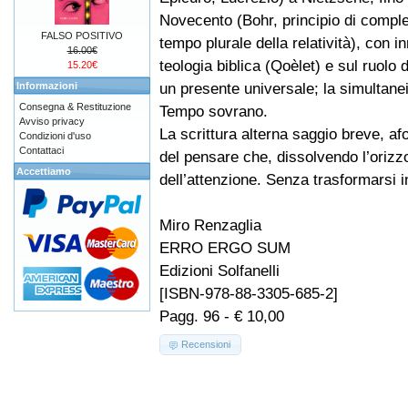
Novecento (Bohr, principio di compl
FALSO POSITIVO
tempo plurale della relatività), con i
16.00€
teologia biblica (Qoèlet) e sul ruolo 
15.20€
un presente universale; la simultanei
Informazioni
Consegna & Restituzione
Tempo sovrano.
Avviso privacy
La scrittura alterna saggio breve, af
Condizioni d'uso
Contattaci
del pensare che, dissolvendo l’orizzo
Accettiamo
dell’attenzione. Senza trasformarsi 
Miro Renzaglia
ERRO ERGO SUM
Edizioni Solfanelli
[ISBN-978-88-3305-685-2]
Pagg. 96 - € 10,00
Recensioni