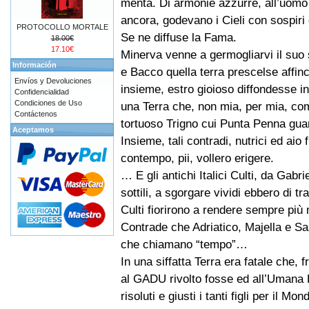
menta. Di armonie azzurre, all’uomo
ancora, godevano i Cieli con sospiri 
PROTOCOLLO MORTALE
Se ne diffuse la Fama.
18.00€
17.10€
Minerva venne a germogliarvi il suo sa
Información
e Bacco quella terra prescelse affin
Envíos y Devoluciones
insieme, estro gioioso diffondesse in
Confidencialidad
Condiciones de Uso
una Terra che, non mia, per mia, c
Contáctenos
tortuoso Trigno cui Punta Penna gua
Aceptamos
Insieme, tali contradi, nutrici ed aio
contempo, pii, vollero erigere.
… E gli antichi Italici Culti, da Gabrie
sottili, a sgorgare vividi ebbero di t
Culti fiorirono a rendere sempre più 
Contrade che Adriatico, Majella e S
che chiamano “tempo”…
In una siffatta Terra era fatale che, 
al GADU rivolto fosse ed all’Umana 
risoluti e giusti i tanti figli per il 