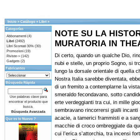
Inicio
»
Catálogo
»
Libri
»
Categorías
NOTE SU LA HISTOR
Abbonamenti
(4)
MURATORIA IN THE
Libri
(2492)
Libri Scontati 30%
(30)
Promozioni
(19)
Di certo, quando un qualche Dio, rin
Riviste->
(142)
Gadgets
(2)
nubi e stelle, un proprio Sogno, si t
Fabricantes
lungo la dorsale orientale di quella c
Nostra Italia sarebbe diventata, ebb
Búsqueda Rápida
di un fremito a contemplarne la vista
smeraldo fecondavano, sotto candide
Use palabras clave para
erte verdeggianti tra cui, in mille gi
encontrar el producto que
busca.
sembravano rincorrersi gialli incanti 
Búsqueda Avanzada
acacie, a tamerici frammisti e a san
Que es lo Nuevo ?
macchie di croco ombreggiate da que
cui l’erica s’attorchia, tra incensi fort