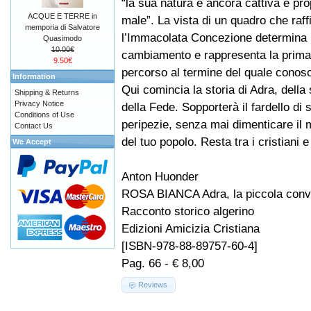
“la sua natura è ancora cattiva e pr
ACQUE E TERRE in
male”. La vista di un quadro che raff
memporia di Salvatore
l’Immacolata Concezione determina 
Quasimodo
10.00€
cambiamento e rappresenta la prima
9.50€
percorso al termine del quale conos
Information
Qui comincia la storia di Adra, della
Shipping & Returns
Privacy Notice
della Fede. Sopporterà il fardello di 
Conditions of Use
peripezie, senza mai dimenticare il mo
Contact Us
del tuo popolo. Resta tra i cristiani e
We Accept
Anton Huonder
ROSA BIANCA Adra, la piccola conve
Racconto storico algerino
Edizioni Amicizia Cristiana
[ISBN-978-88-89757-60-4]
Pag. 66 - € 8,00
Reviews