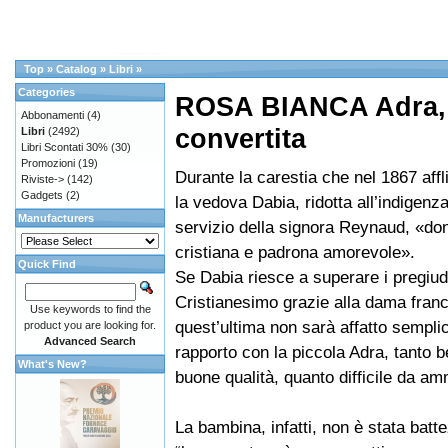
Top
»
Catalog
»
Libri
»
Categories
ROSA BIANCA Adra, 
Abbonamenti
(4)
convertita
Libri
(2492)
Libri Scontati 30%
(30)
Promozioni
(19)
Durante la carestia che nel 1867 affli
Riviste->
(142)
Gadgets
(2)
la vedova Dabia, ridotta all’indigenza
Manufacturers
servizio della signora Reynaud, «d
cristiana e padrona amorevole».
Quick Find
Se Dabia riesce a superare i pregiudi
Cristianesimo grazie alla dama fran
Use keywords to find the
quest’ultima non sarà affatto sempli
product you are looking for.
Advanced Search
rapporto con la piccola Adra, tanto be
What's New?
buone qualità, quanto difficile da a
La bambina, infatti, non è stata batt