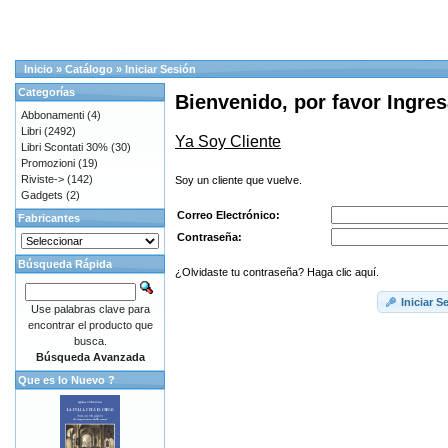
Inicio
»
Catálogo
»
Iniciar Sesión
Categorías
Bienvenido, por favor Ingres
Abbonamenti
(4)
Libri
(2492)
Ya Soy Cliente
Libri Scontati 30%
(30)
Promozioni
(19)
Riviste->
(142)
Soy un cliente que vuelve.
Gadgets
(2)
Correo Electrónico:
Fabricantes
Contraseña:
Búsqueda Rápida
¿Olvidaste tu contraseña? Haga clic aquí.
Iniciar S
Use palabras clave para
encontrar el producto que
busca.
Búsqueda Avanzada
Que es lo Nuevo ?