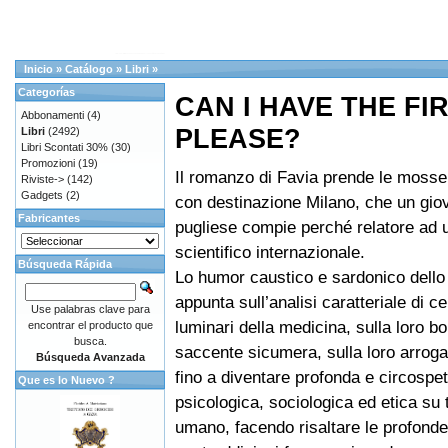
Inicio
»
Catálogo
»
Libri
»
Categorías
CAN I HAVE THE FIR
Abbonamenti
(4)
PLEASE?
Libri
(2492)
Libri Scontati 30%
(30)
Promozioni
(19)
Il romanzo di Favia prende le mosse 
Riviste->
(142)
Gadgets
(2)
con destinazione Milano, che un gi
Fabricantes
pugliese compie perché relatore ad
scientifico internazionale.
Búsqueda Rápida
Lo humor caustico e sardonico dello 
appunta sull’analisi caratteriale di ce
Use palabras clave para
luminari della medicina, sulla loro bor
encontrar el producto que
busca.
saccente sicumera, sulla loro arroga
Búsqueda Avanzada
fino a diventare profonda e circospet
Que es lo Nuevo ?
psicologica, sociologica ed etica su 
umano, facendo risaltare le profonde