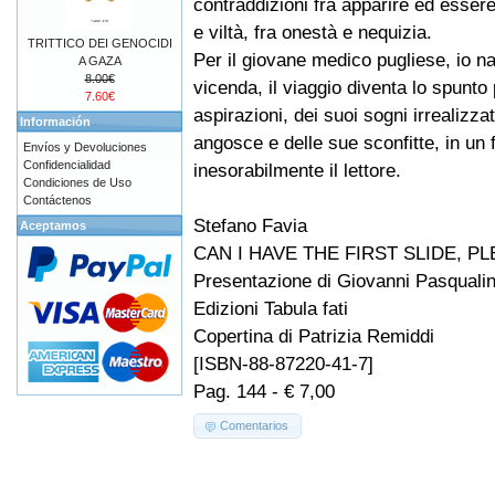
contraddizioni fra apparire ed essere
e viltà, fra onestà e nequizia.
TRITTICO DEI GENOCIDI
Per il giovane medico pugliese, io na
A GAZA
8.00€
vicenda, il viaggio diventa lo spunto
7.60€
aspirazioni, dei suoi sogni irrealizzat
Información
angosce e delle sue sconfitte, in u
Envíos y Devoluciones
Confidencialidad
inesorabilmente il lettore.
Condiciones de Uso
Contáctenos
Stefano Favia
Aceptamos
CAN I HAVE THE FIRST SLIDE, P
Presentazione di Giovanni Pasquali
Edizioni Tabula fati
Copertina di Patrizia Remiddi
[ISBN-88-87220-41-7]
Pag. 144 - € 7,00
Comentarios