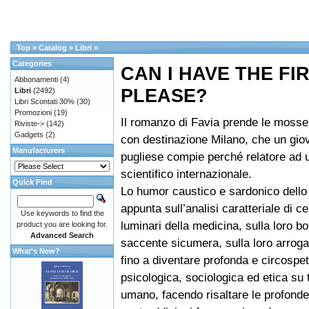
Top
»
Catalog
»
Libri
»
Categories
CAN I HAVE THE FIR
Abbonamenti
(4)
PLEASE?
Libri
(2492)
Libri Scontati 30%
(30)
Promozioni
(19)
Il romanzo di Favia prende le mosse 
Riviste->
(142)
Gadgets
(2)
con destinazione Milano, che un gi
Manufacturers
pugliese compie perché relatore ad
scientifico internazionale.
Quick Find
Lo humor caustico e sardonico dello 
appunta sull’analisi caratteriale di ce
Use keywords to find the
luminari della medicina, sulla loro bor
product you are looking for.
Advanced Search
saccente sicumera, sulla loro arroga
What's New?
fino a diventare profonda e circospet
psicologica, sociologica ed etica su 
umano, facendo risaltare le profonde