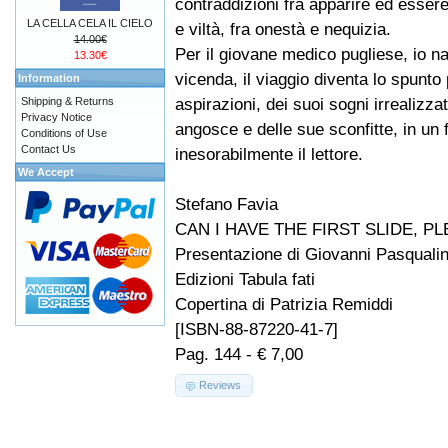
contraddizioni fra apparire ed essere
LA CELLA CELA IL CIELO
e viltà, fra onestà e nequizia.
14.00€
Per il giovane medico pugliese, io na
13.30€
vicenda, il viaggio diventa lo spunto
Information
aspirazioni, dei suoi sogni irrealizzat
Shipping & Returns
Privacy Notice
angosce e delle sue sconfitte, in u
Conditions of Use
Contact Us
inesorabilmente il lettore.
We Accept
Stefano Favia
CAN I HAVE THE FIRST SLIDE, P
Presentazione di Giovanni Pasquali
Edizioni Tabula fati
Copertina di Patrizia Remiddi
[ISBN-88-87220-41-7]
Pag. 144 - € 7,00
Reviews