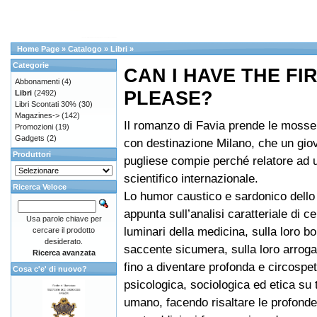
Home Page
»
Catalogo
»
Libri
»
Categorie
CAN I HAVE THE FIR
Abbonamenti
(4)
PLEASE?
Libri
(2492)
Libri Scontati 30%
(30)
Magazines->
(142)
Il romanzo di Favia prende le mosse 
Promozioni
(19)
Gadgets
(2)
con destinazione Milano, che un gi
Produttori
pugliese compie perché relatore ad
scientifico internazionale.
Ricerca Veloce
Lo humor caustico e sardonico dello 
appunta sull’analisi caratteriale di ce
Usa parole chiave per
luminari della medicina, sulla loro bor
cercare il prodotto
desiderato.
saccente sicumera, sulla loro arroga
Ricerca avanzata
fino a diventare profonda e circospet
Cosa c'e' di nuovo?
psicologica, sociologica ed etica su 
umano, facendo risaltare le profonde