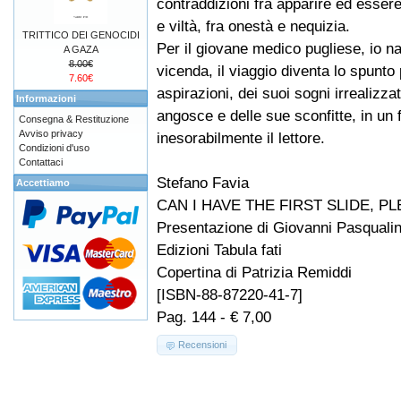
contraddizioni fra apparire ed essere
e viltà, fra onestà e nequizia.
TRITTICO DEI GENOCIDI
Per il giovane medico pugliese, io na
A GAZA
8.00€
vicenda, il viaggio diventa lo spunto
7.60€
aspirazioni, dei suoi sogni irrealizzat
Informazioni
angosce e delle sue sconfitte, in u
Consegna & Restituzione
Avviso privacy
inesorabilmente il lettore.
Condizioni d'uso
Contattaci
Stefano Favia
Accettiamo
CAN I HAVE THE FIRST SLIDE, P
Presentazione di Giovanni Pasquali
Edizioni Tabula fati
Copertina di Patrizia Remiddi
[ISBN-88-87220-41-7]
Pag. 144 - € 7,00
Recensioni