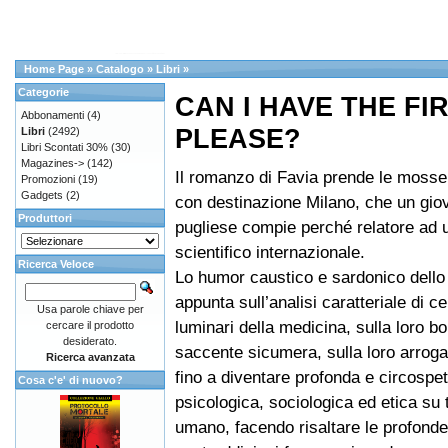
Home Page
»
Catalogo
»
Libri
»
Categorie
CAN I HAVE THE FIR
Abbonamenti
(4)
PLEASE?
Libri
(2492)
Libri Scontati 30%
(30)
Magazines->
(142)
Il romanzo di Favia prende le mosse 
Promozioni
(19)
Gadgets
(2)
con destinazione Milano, che un gi
Produttori
pugliese compie perché relatore ad
scientifico internazionale.
Ricerca Veloce
Lo humor caustico e sardonico dello 
appunta sull’analisi caratteriale di ce
Usa parole chiave per
luminari della medicina, sulla loro bor
cercare il prodotto
desiderato.
saccente sicumera, sulla loro arroga
Ricerca avanzata
fino a diventare profonda e circospet
Cosa c'e' di nuovo?
psicologica, sociologica ed etica su 
umano, facendo risaltare le profonde