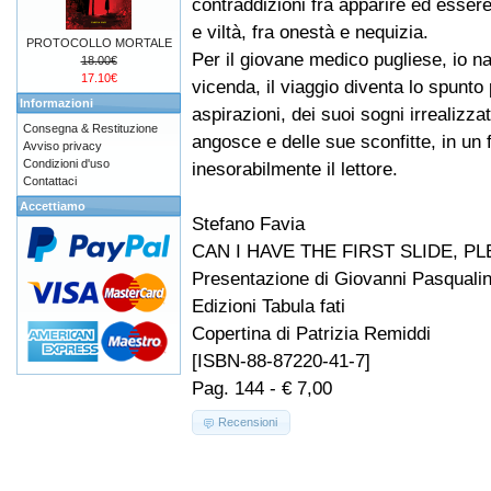
contraddizioni fra apparire ed essere
e viltà, fra onestà e nequizia.
PROTOCOLLO MORTALE
Per il giovane medico pugliese, io na
18.00€
17.10€
vicenda, il viaggio diventa lo spunto
Informazioni
aspirazioni, dei suoi sogni irrealizzat
Consegna & Restituzione
angosce e delle sue sconfitte, in u
Avviso privacy
Condizioni d'uso
inesorabilmente il lettore.
Contattaci
Accettiamo
Stefano Favia
CAN I HAVE THE FIRST SLIDE, P
Presentazione di Giovanni Pasquali
Edizioni Tabula fati
Copertina di Patrizia Remiddi
[ISBN-88-87220-41-7]
Pag. 144 - € 7,00
Recensioni