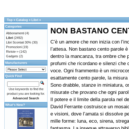
Top
»
Catalog
»
Libri
»
Categories
NON BASTANO CEN
Abbonamenti
(4)
Libri
(2492)
C’è un amore che non inizia con l’in
Libri Scontati 30%
(30)
Promozioni
(19)
l’attesa. Non bastano cento parole è
Riviste->
(142)
dentro la mancanza, tra ombre che p
Gadgets
(2)
profumi che ricordano e silenzi che 
Manufacturers
voce. Ogni frammento è un microco
Quick Find
esattamente cento parole, la misura 
Sono drabble, stanze in miniatura, o
Use keywords to find the
misurate che provano che ogni parol
product you are looking for.
Advanced Search
Il potere e il limite della parola nel d
What's New?
David Ferrante costruisce un mosai
e visioni, dove l’amata si dissolve p
mille forme: luna, eco, sirena, strega,
fantasma. La insegue attraverso bibl