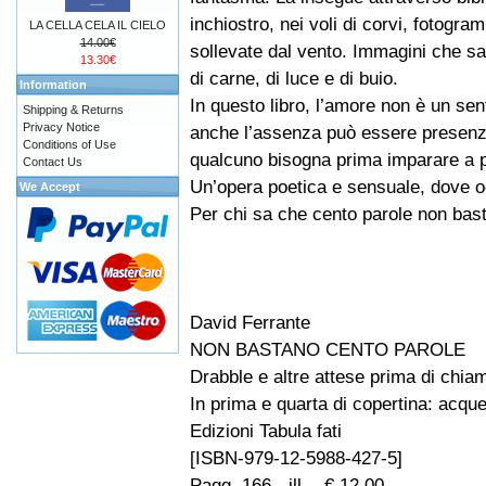
inchiostro, nei voli di corvi, fotogra
LA CELLA CELA IL CIELO
14.00€
sollevate dal vento. Immagini che sa
13.30€
di carne, di luce e di buio.
Information
In questo libro, l’amore non è un s
Shipping & Returns
Privacy Notice
anche l’assenza può essere presenza
Conditions of Use
qualcuno bisogna prima imparare a p
Contact Us
Un’opera poetica e sensuale, dove og
We Accept
Per chi sa che cento parole non bast
David Ferrante
NON BASTANO CENTO PAROLE
Drabble e altre attese prima di chia
In prima e quarta di copertina: acqu
Edizioni Tabula fati
[ISBN-979-12-5988-427-5]
Pagg. 166 - ill. - € 12,00