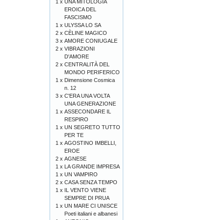
1 x
UNA MITOLOGIA
EROICA DEL
FASCISMO
1 x
ULYSSA LO SA
2 x
CÈLINE MAGICO
3 x
AMORE CONIUGALE
2 x
VIBRAZIONI
D'AMORE
2 x
CENTRALITÀ DEL
MONDO PERIFERICO
1 x
Dimensione Cosmica
n. 12
3 x
C'ERA UNA VOLTA
UNA GENERAZIONE
1 x
ASSECONDARE IL
RESPIRO
1 x
UN SEGRETO TUTTO
PER TE
1 x
AGOSTINO IMBELLI,
EROE
2 x
AGNESE
1 x
LA GRANDE IMPRESA
1 x
UN VAMPIRO
2 x
CASA SENZA TEMPO
1 x
IL VENTO VIENE
SEMPRE DI PRUA
1 x
UN MARE CI UNISCE
Poeti italiani e albanesi