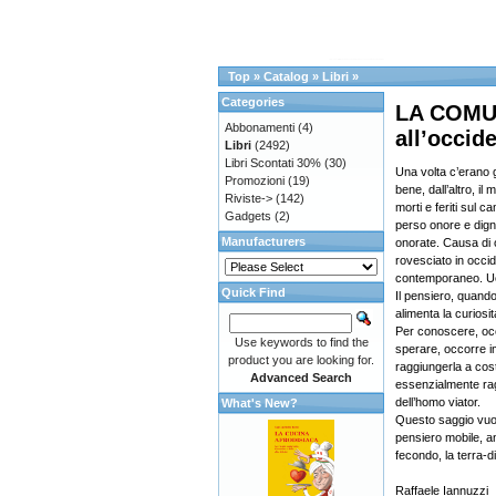
Top
»
Catalog
»
Libri
»
Categories
LA COMUN
Abbonamenti
(4)
all’occid
Libri
(2492)
Libri Scontati 30%
(30)
Una volta c’erano g
Promozioni
(19)
bene, dall’altro, i
Riviste->
(142)
morti e feriti sul 
Gadgets
(2)
perso onore e dign
Manufacturers
onorate. Causa di 
rovesciato in occid
contemporaneo. Ucc
Quick Find
Il pensiero, quand
alimenta la curiosit
Per conoscere, occ
Use keywords to find the
sperare, occorre i
product you are looking for.
raggiungerla a cost
Advanced Search
essenzialmente rag
dell’homo viator.
What's New?
Questo saggio vuol
pensiero mobile, an
fecondo, la terra-d
Raffaele Iannuzzi