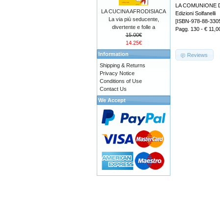
LA COMUNIONE DEI 
LA CUCINA AFRODISIACA
Edizioni Solfanelli
La via più seducente,
[ISBN-978-88-330
divertente e folle a
Pagg. 130 - € 11,0
15.00€
14.25€
Information
Reviews
Shipping & Returns
Privacy Notice
Conditions of Use
Contact Us
We Accept