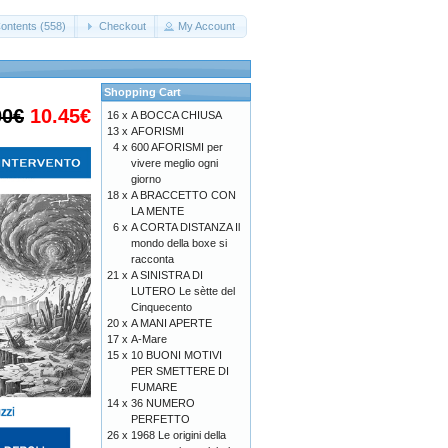
ontents (558)
Checkout
My Account
Shopping Cart
00€
10.45€
16 x
A BOCCA CHIUSA
13 x
AFORISMI
4 x
600 AFORISMI per
vivere meglio ogni
giorno
18 x
A BRACCETTO CON
LA MENTE
6 x
A CORTA DISTANZA Il
mondo della boxe si
racconta
21 x
A SINISTRA DI
LUTERO Le sètte del
Cinquecento
20 x
A MANI APERTE
17 x
A-Mare
15 x
10 BUONI MOTIVI
PER SMETTERE DI
FUMARE
14 x
36 NUMERO
PERFETTO
26 x
1968 Le origini della