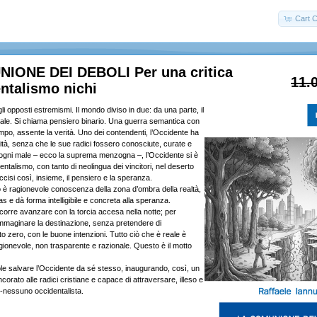
Cart C
IONE DEI DEBOLI Per una critica
11.
entalismo nichi
li opposti estremismi. Il mondo diviso in due: da una parte, il
l male. Si chiama pensiero binario. Una guerra semantica con
campo, assente la verità. Uno dei contendenti, l’Occidente ha
ità, senza che le sue radici fossero conosciute, curate e
ogni male – ecco la suprema menzogna –, l’Occidente si è
entalismo, con tanto di neolingua dei vincitori, nel deserto
isi così, insieme, il pensiero e la speranza.
o è ragionevole conoscenza della zona d’ombra della realtà,
as e dà forma intelligibile e concreta alla speranza.
orre avanzare con la torcia accesa nella notte; per
mmaginare la destinazione, senza pretendere di
o zero, con le buone intenzioni. Tutto ciò che è reale è
ionevole, non trasparente e razionale. Questo è il motto
e salvare l’Occidente da sé stesso, inaugurando, così, un
corato alle radici cristiane e capace di attraversare, illeso e
i-nessuno occidentalista.