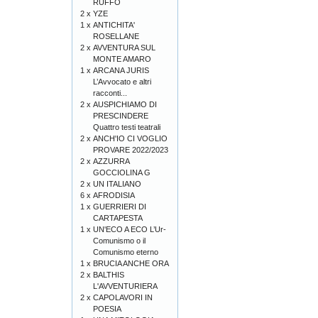
RUFFO
2 x
YZE
1 x
ANTICHITA'
ROSELLANE
2 x
AVVENTURA SUL
MONTE AMARO
1 x
ARCANA JURIS
L’Avvocato e altri
racconti...
2 x
AUSPICHIAMO DI
PRESCINDERE
Quattro testi teatrali
2 x
ANCH'IO CI VOGLIO
PROVARE 2022/2023
2 x
AZZURRA
GOCCIOLINA G
2 x
UN ITALIANO
6 x
AFRODISIA
1 x
GUERRIERI DI
CARTAPESTA
1 x
UN'ECO A ECO L’Ur-
Comunismo o il
Comunismo eterno
1 x
BRUCIA ANCHE ORA
2 x
BALTHIS
L'AVVENTURIERA
2 x
CAPOLAVORI IN
POESIA