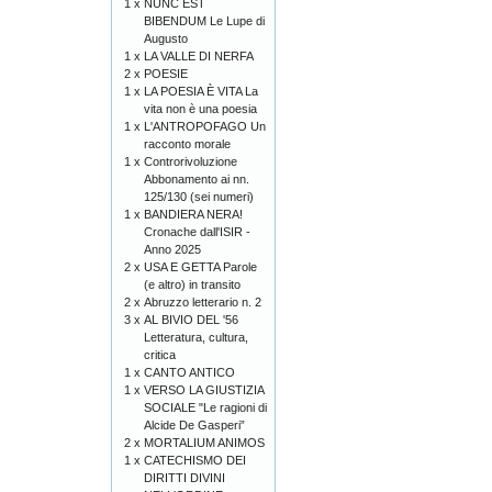
1 x
NUNC EST
BIBENDUM Le Lupe di
Augusto
1 x
LA VALLE DI NERFA
2 x
POESIE
1 x
LA POESIA È VITA La
vita non è una poesia
1 x
L'ANTROPOFAGO Un
racconto morale
1 x
Controrivoluzione
Abbonamento ai nn.
125/130 (sei numeri)
1 x
BANDIERA NERA!
Cronache dall'ISIR -
Anno 2025
2 x
USA E GETTA Parole
(e altro) in transito
2 x
Abruzzo letterario n. 2
3 x
AL BIVIO DEL '56
Letteratura, cultura,
critica
1 x
CANTO ANTICO
1 x
VERSO LA GIUSTIZIA
SOCIALE "Le ragioni di
Alcide De Gasperi”
2 x
MORTALIUM ANIMOS
1 x
CATECHISMO DEI
DIRITTI DIVINI