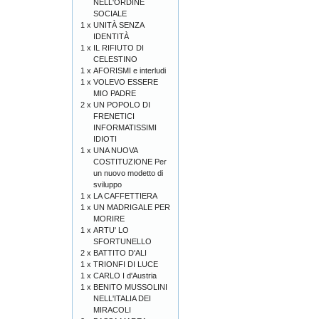
NELL'ORDINE
SOCIALE
1 x
UNITÀ SENZA
IDENTITÀ
1 x
IL RIFIUTO DI
CELESTINO
1 x
AFORISMI e interludi
1 x
VOLEVO ESSERE
MIO PADRE
2 x
UN POPOLO DI
FRENETICI
INFORMATISSIMI
IDIOTI
1 x
UNA NUOVA
COSTITUZIONE Per
un nuovo modetto di
sviluppo
1 x
LA CAFFETTIERA
1 x
UN MADRIGALE PER
MORIRE
1 x
ARTU' LO
SFORTUNELLO
2 x
BATTITO D'ALI
1 x
TRIONFI DI LUCE
1 x
CARLO I d'Austria
1 x
BENITO MUSSOLINI
NELL'ITALIA DEI
MIRACOLI