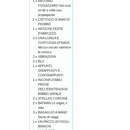
1 x
ANTONIO
FOGAZZARO Nei suoi
scritti e nella sua
propaganda
1 x
CATTOLICI E ANNI DI
PIOMBO
1 x
ANTICHE FESTE
D'ABRUZZO
3 x
UNA LUNGA E
TORTUOSA STRADA
Mezzo secolo «dentro»
la musica
2 x
VIBRAZIONI
2 x
BLU
1 x
APPUNTI,
DISAPPUNTI E...
CONTRAPPUNTI
1 x
INCONFUTABILI
PROVE
DELL'ESISTENZA DI
BABBO NATALE
2 x
STELLA E CORONA
2 x
BATMAN Le origini, il
mito
3 x
BAGAGLIO A MANO
Storie di viaggi
1 x
UN PACCO DI FOGLI
BIANCHI