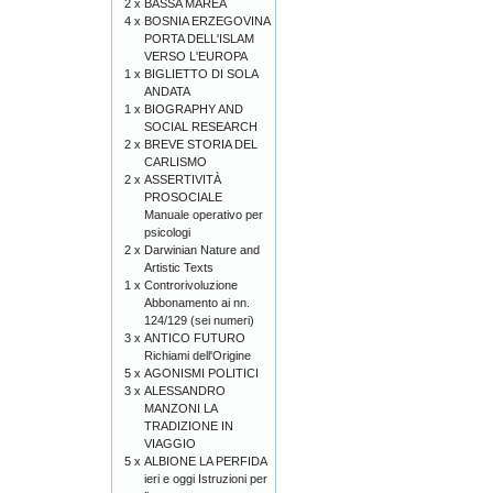
2 x
BASSA MAREA
4 x
BOSNIA ERZEGOVINA
PORTA DELL'ISLAM
VERSO L'EUROPA
1 x
BIGLIETTO DI SOLA
ANDATA
1 x
BIOGRAPHY AND
SOCIAL RESEARCH
2 x
BREVE STORIA DEL
CARLISMO
2 x
ASSERTIVITÀ
PROSOCIALE
Manuale operativo per
psicologi
2 x
Darwinian Nature and
Artistic Texts
1 x
Controrivoluzione
Abbonamento ai nn.
124/129 (sei numeri)
3 x
ANTICO FUTURO
Richiami dell'Origine
5 x
AGONISMI POLITICI
3 x
ALESSANDRO
MANZONI LA
TRADIZIONE IN
VIAGGIO
5 x
ALBIONE LA PERFIDA
ieri e oggi Istruzioni per