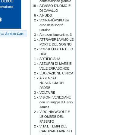
contestazione globale
18 x
A PASSO D'UOMO E
DI CAVALLO
6 x
A NUDO
2 x
VOINARÒVSKIJ Un
eroe della libertà
ucraina
Add to Cart
3 x
Abruzzo letterario n. 3
1 x
ATTRAVERSAMMO LE
PORTE DEL SOGNO
2 x
VORREI POTERTELO
DIRE
1 x
ARTIFICIALIA
1 x
AZZURRI DI MARE E
VELE ERRABONDE
2 x
EDUCAZIONE CINICA
1 x
ASSENZA E
NOSTALGIA DEL
PADRE
3 x
VOLTAIRE
1 x
VISIONI VENEZIANE
con un saggio di Henry
James
2 x
VIRGINIA WOOLF E
LE OMBRE DEL
PASSATO
2 x
VITA E TEMPI DEL
CARDINAL FABRIZIO