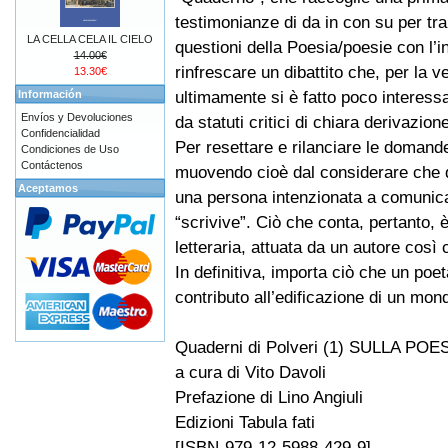
testimonianze di da in con su per tra 
LA CELLA CELA IL CIELO
questioni della Poesia/poesie con l’in
14.00€
rinfrescare un dibattito che, per la ve
13.30€
ultimamente si è fatto poco interess
Información
Envíos y Devoluciones
da statuti critici di chiara derivazio
Confidencialidad
Per resettare e rilanciare le domande 
Condiciones de Uso
Contáctenos
muovendo cioè dal considerare che di
Aceptamos
una persona intenzionata a comunicar
“scrivive”. Ciò che conta, pertanto, 
letteraria, attuata da un autore così
In definitiva, importa ciò che un poe
contributo all’edificazione di un mond
Quaderni di Polveri (1) SULLA POE
a cura di Vito Davoli
Prefazione di Lino Angiuli
Edizioni Tabula fati
[ISBN-979-12-5988-429-9]