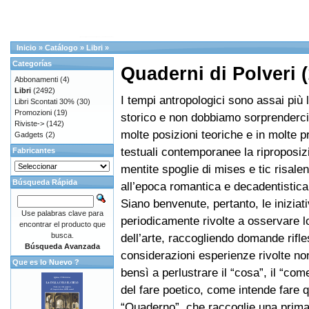
Inicio
»
Catálogo
»
Libri
»
Categorías
Quaderni di Polveri
Abbonamenti
(4)
Libri
(2492)
I tempi antropologici sono assai più l
Libri Scontati 30%
(30)
Promozioni
(19)
storico e non dobbiamo sorprenderci 
Riviste->
(142)
molte posizioni teoriche e in molte 
Gadgets
(2)
testuali contemporanee la riproposiz
Fabricantes
mentite spoglie di mises e tic risalent
Búsqueda Rápida
all’epoca romantica e decadentistica
Siano benvenute, pertanto, le iniziat
Use palabras clave para
periodicamente rivolte a osservare l
encontrar el producto que
busca.
dell’arte, raccogliendo domande rifle
Búsqueda Avanzada
considerazioni esperienze rivolte non
Que es lo Nuevo ?
bensì a perlustrare il “cosa”, il “come
del fare poetico, come intende fare 
“Quaderno”, che raccoglie una prima