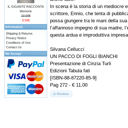
In scena è la storia di un mediocre 
IL GIGANTE RACCONTA
Memorie
scrittore, Ennio, che tenta di pubbl
10.00€
possa giungere tra le mani della sua
9.50€
l’affannoso impegno di sua madre, l’e
Information
Shipping & Returns
questa ardua e improduttiva impresa
Privacy Notice
Conditions of Use
Contact Us
Silvana Cellucci
We Accept
UN PACCO DI FOGLI BIANCHI
Presentazione di Cinzia Turli
Edizioni Tabula fati
[ISBN-88-87220-85-9]
Pag 272 - € 11,00
Reviews