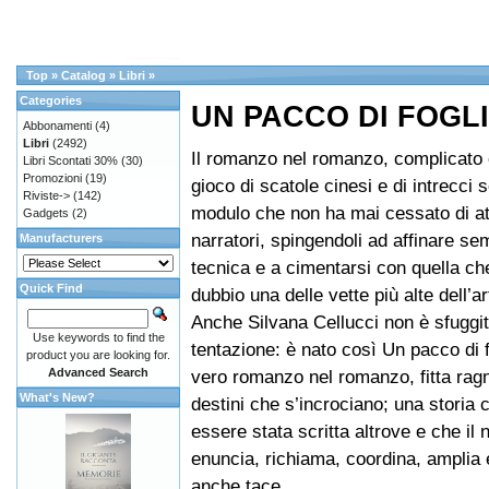
Top
»
Catalog
»
Libri
»
Categories
UN PACCO DI FOGLI
Abbonamenti
(4)
Libri
(2492)
Il romanzo nel romanzo, complicato 
Libri Scontati 30%
(30)
Promozioni
(19)
gioco di scatole cinesi e di intrecci 
Riviste->
(142)
modulo che non ha mai cessato di att
Gadgets
(2)
narratori, spingendoli ad affinare sem
Manufacturers
tecnica e a cimentarsi con quella c
Quick Find
dubbio una delle vette più alte dell’ar
Anche Silvana Cellucci non è sfuggi
Use keywords to find the
tentazione: è nato così Un pacco di f
product you are looking for.
Advanced Search
vero romanzo nel romanzo, fitta ragn
What's New?
destini che s’incrociano; una storia
essere stata scritta altrove e che il 
enuncia, richiama, coordina, amplia e
anche tace.