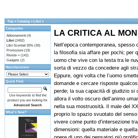
Top
»
Catalog
»
Libri
»
Categories
LA CRITICA AL M
Abbonamenti
(4)
Libri
(2492)
Nell’epoca contemporanea, spesso 
Libri Scontati 30%
(30)
Promozioni
(19)
la filosofia sia affare per pochi; per q
Riviste->
(142)
uomo che vive con la testa tra le nu
Gadgets
(2)
sorta di vezzo da concedere agli str
Manufacturers
Eppure, ogni volta che l’uomo smette
Quick Find
domande e cercare risposte qualcosa 
perde; la sua capacità di giudizio si 
Use keywords to find the
allora il volto oscuro dell’animo uma
product you are looking for.
Advanced Search
nella sua mostruosità. Il male del X
What's New?
proprio lo spazio svuotato del senso
vivere come punto d’intersezione tr
dimensioni: quella materiale e quella 
opere di uno dei pensatori più prolifi