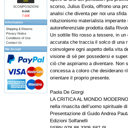
scorso, Julius Evola, offrono una pro
SCOMPOSIZIONI
8.00€
analisi che diventa per noi una sfida 
7.60€
riduzionismo materialista imperante n
Information
autoreferenziale prodotta dalla Rivolu
Shipping & Returns
Privacy Notice
Un sottile filo rosso a tessere, in un
Conditions of Use
accurata che traccia il solco di una ri
Contact Us
coinvolgere ogni aspetto della vita 
We Accept
visione di sé per possedersi e super
ciò che aspiriamo a diventare. Non s
concessa a coloro che desiderano ril
orientare il proprio presente.
Paola De Giorgi
LA CRITICA AL MONDO MODERN
nella rinascita dell’uomo spirituale d
Presentazione di Guido Andrea Pau
Edizioni Solfanelli
[ISBN-978-88-3305-587-9]