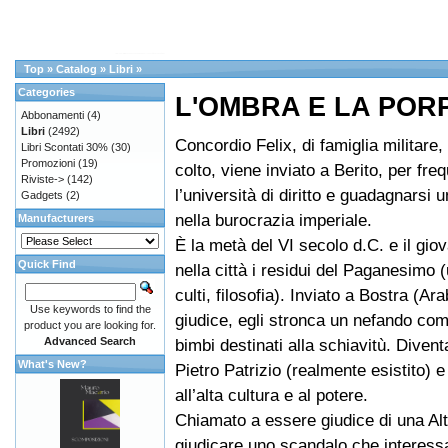
Top
»
Catalog
»
Libri
»
Categories
L'OMBRA E LA POR
Abbonamenti
(4)
Libri
(2492)
Concordio Felix, di famiglia militare,
Libri Scontati 30%
(30)
Promozioni
(19)
colto, viene inviato a Berito, per fre
Riviste->
(142)
l’università di diritto e guadagnarsi 
Gadgets
(2)
nella burocrazia imperiale.
Manufacturers
È la metà del VI secolo d.C. e il gio
Quick Find
nella città i residui del Paganesimo 
culti, filosofia). Inviato a Bostra (Ar
Use keywords to find the
giudice, egli stronca un nefando co
product you are looking for.
Advanced Search
bimbi destinati alla schiavitù. Diven
What's New?
Pietro Patrizio (realmente esistito) e
all’alta cultura e al potere.
Chiamato a essere giudice di una Al
giudicare uno scandalo che interessa