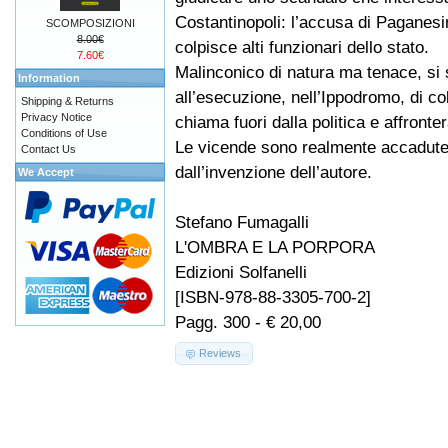
Costantinopoli: l’accusa di Paganes
SCOMPOSIZIONI
8.00€
colpisce alti funzionari dello stato.
7.60€
Malinconico di natura ma tenace, si 
Information
all’esecuzione, nell’Ippodromo, di co
Shipping & Returns
Privacy Notice
chiama fuori dalla politica e affront
Conditions of Use
Le vicende sono realmente accadute d
Contact Us
dall’invenzione dell’autore.
We Accept
Stefano Fumagalli
L'OMBRA E LA PORPORA
Edizioni Solfanelli
[ISBN-978-88-3305-700-2]
Pagg. 300 - € 20,00
Reviews