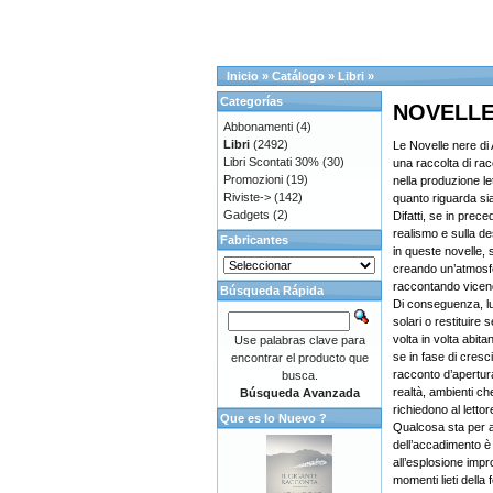
Inicio
»
Catálogo
»
Libri
»
Categorías
NOVELLE 
Abbonamenti
(4)
Libri
(2492)
Le Novelle nere di 
Libri Scontati 30%
(30)
una raccolta di ra
Promozioni
(19)
nella produzione let
Riviste->
(142)
quanto riguarda sia i
Gadgets
(2)
Difatti, se in prec
realismo e sulla de
Fabricantes
in queste novelle, 
creando un’atmosf
raccontando vicend
Búsqueda Rápida
Di conseguenza, l
solari o restituire s
volta in volta abit
Use palabras clave para
se in fase di cresc
encontrar el producto que
racconto d’apertura
busca.
realtà, ambienti c
Búsqueda Avanzada
richiedono al lettore
Que es lo Nuevo ?
Qualcosa sta per a
dell’accadimento è
all’esplosione impr
momenti lieti della