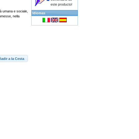
este producto!
ltà umana e sociale,
Idiomas
mmesse, nella
adir a la Cesta