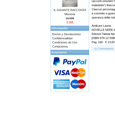
racconti omonimi “
maledetta”) finisc
Ciascun personaggio
IL GIGANTE RACCONTA
è costretto a guar
Memorie
speranza della red
10.00€
9.50€
Amilcare Lauria
Información
NOVELLE NERE in
Edizioni Tabula fati
Envíos y Devoluciones
[ISBN-979-12-598
Confidencialidad
Pag. 166 - € 13,00
Condiciones de Uso
Contáctenos
Comentarios
Aceptamos