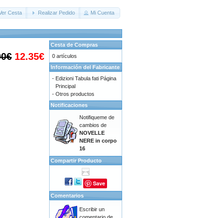
Ver Cesta
Realizar Pedido
Mi Cuenta
Cesta de Compras
00€
12.35€
0 artículos
Información del Fabricante
-
Edizioni Tabula fati Página
Principal
-
Otros productos
Notificaciones
Notifiqueme de
cambios de
NOVELLE
NERE in corpo
16
Compartir Producto
Save
Comentarios
Escribir un
comentario de