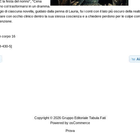
È la festa del nonno”, “Cena
ono col trasformarsi in un dramma.
 di ciascuna novella, guidato dalla penna di Lauria, fa i conti con il lato più oscuro della rea
dare con occhio clinico dentro la sua stessa coscienza e a chiedere perdono per le colpe co
enzione.
 corpo 16
8-430-5]
Añ
Copyright © 2026
Gruppo Editoriale Tabula Fati
Powered by
osCommerce
Prova