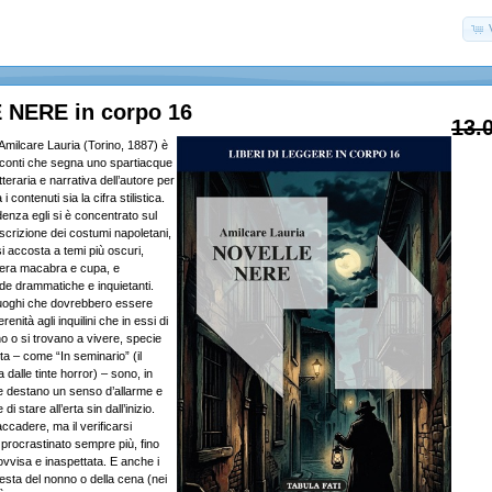
NERE in corpo 16
13.
Amilcare Lauria (Torino, 1887) è
cconti che segna uno spartiacque
teraria e narrativa dell’autore per
 contenuti sia la cifra stilistica.
edenza egli si è concentrato sul
scrizione dei costumi napoletani,
si accosta a temi più oscuri,
era macabra e cupa, e
e drammatiche e inquietanti.
uoghi che dovrebbero essere
erenità agli inquilini che in essi di
ano o si trovano a vivere, specie
ita – come “In seminario” (il
 dalle tinte horror) – sono, in
he destano un senso d’allarme e
 di stare all’erta sin dall’inizio.
ccadere, ma il verificarsi
 procrastinato sempre più, fino
ovvisa e inaspettata. E anche i
 festa del nonno o della cena (nei