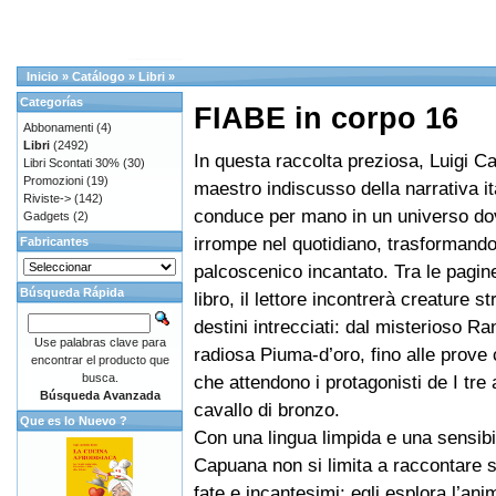
Inicio
»
Catálogo
»
Libri
»
Categorías
FIABE in corpo 16
Abbonamenti
(4)
Libri
(2492)
In questa raccolta preziosa, Luigi C
Libri Scontati 30%
(30)
Promozioni
(19)
maestro indiscusso della narrativa it
Riviste->
(142)
conduce per mano in un universo dov
Gadgets
(2)
irrompe nel quotidiano, trasformando 
Fabricantes
palcoscenico incantato. Tra le pagin
Búsqueda Rápida
libro, il lettore incontrerà creature s
destini intrecciati: dal misterioso Ra
Use palabras clave para
radiosa Piuma-d’oro, fino alle prove
encontrar el producto que
busca.
che attendono i protagonisti de I tre a
Búsqueda Avanzada
cavallo di bronzo.
Que es lo Nuevo ?
Con una lingua limpida e una sensibi
Capuana non si limita a raccontare st
fate e incantesimi; egli esplora l’a