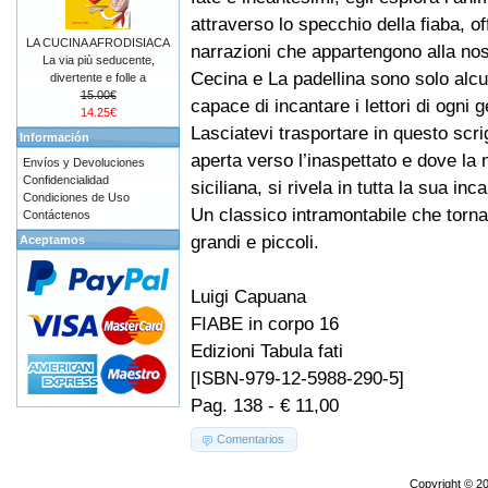
attraverso lo specchio della fiaba, o
LA CUCINA AFRODISIACA
narrazioni che appartengono alla nost
La via più seducente,
Cecina e La padellina sono solo alcun
divertente e folle a
15.00€
capace di incantare i lettori di ogni 
14.25€
Lasciatevi trasportare in questo scri
Información
aperta verso l’inaspettato e dove la 
Envíos y Devoluciones
Confidencialidad
siciliana, si rivela in tutta la sua in
Condiciones de Uso
Un classico intramontabile che torna
Contáctenos
grandi e piccoli.
Aceptamos
Luigi Capuana
FIABE in corpo 16
Edizioni Tabula fati
[ISBN-979-12-5988-290-5]
Pag. 138 - € 11,00
Comentarios
Copyright © 2