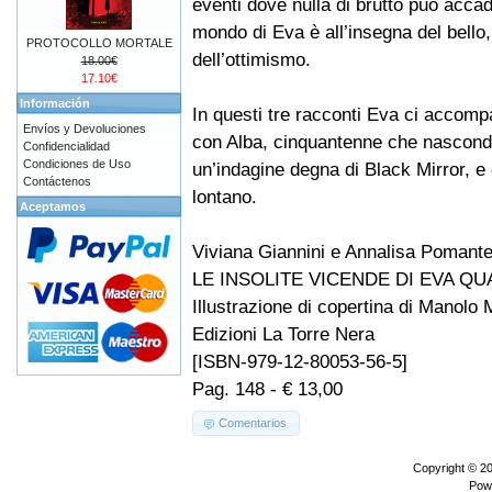
eventi dove nulla di brutto può accad
mondo di Eva è all’insegna del bello,
PROTOCOLLO MORTALE
dell’ottimismo.
18.00€
17.10€
Información
In questi tre racconti Eva ci accompagn
Envíos y Devoluciones
con Alba, cinquantenne che nasconde
Confidencialidad
Condiciones de Uso
un’indagine degna di Black Mirror, e
Contáctenos
lontano.
Aceptamos
Viviana Giannini e Annalisa Pomant
LE INSOLITE VICENDE DI EVA Q
Illustrazione di copertina di Manolo 
Edizioni La Torre Nera
[ISBN-979-12-80053-56-5]
Pag. 148 - € 13,00
Comentarios
Copyright © 2
Pow