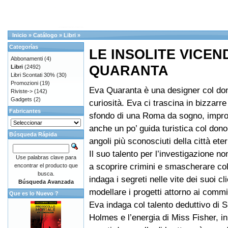
Inicio
»
Catálogo
»
Libri
»
Categorías
LE INSOLITE VICEN
Abbonamenti
(4)
QUARANTA
Libri
(2492)
Libri Scontati 30%
(30)
Promozioni
(19)
Eva Quaranta è una designer col don
Riviste->
(142)
Gadgets
(2)
curiosità. Eva ci trascina in bizzarre
Fabricantes
sfondo di una Roma da sogno, impr
anche un po’ guida turistica col dono
Búsqueda Rápida
angoli più sconosciuti della città ete
Il suo talento per l’investigazione no
Use palabras clave para
a scoprire crimini e smascherare co
encontrar el producto que
busca.
indaga i segreti nelle vite dei suoi cli
Búsqueda Avanzada
modellare i progetti attorno ai commit
Que es lo Nuevo ?
Eva indaga col talento deduttivo di 
Holmes e l’energia di Miss Fisher, in