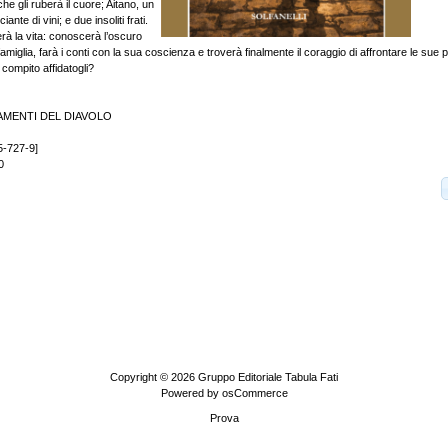
e gli ruberà il cuore; Aitano, un
te di vini; e due insoliti frati.
ierà la vita: conoscerà l’oscuro
amiglia, farà i conti con la sua coscienza e troverà finalmente il coraggio di affrontare le sue 
 compito affidatogli?
AMENTI DEL DIAVOLO
5-727-9]
0
Copyright © 2026
Gruppo Editoriale Tabula Fati
Powered by
osCommerce
Prova