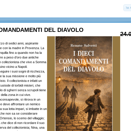
 COMANDAMENTI DEL DIAVOLO
24.
zo di sedici anni, aspirante
e con la madre in Provenza. La
nquilla fino a quando non ha la
ere a peso d’oro due antiche
un collezionista che vive a Somma
ino vicino a Napoli.
eguire i suoi sogni di ricchezza,
 la sua missione e molto più
to. Il collezionista e infatti un
ustode di torbidi misteri, che
o di sgherri senza scrupoli tiene
i della zona in cui vive.
consapevole, si ritrova in un
 e deve affrontare un nemico
a sua lotta impari, si imbatte in un
 che non sa se considerare
Ortensio, lo scemo del villaggio;
che dice di non ricordare il suo
rva del collezionista; Nina, una