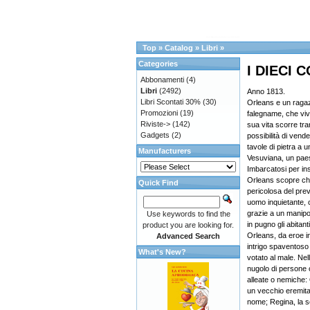
Top
»
Catalog
»
Libri
»
Categories
I DIECI
Abbonamenti
(4)
Libri
(2492)
Anno 1813.
Libri Scontati 30%
(30)
Orleans e un ragaz
Promozioni
(19)
falegname, che viv
Riviste->
(142)
sua vita scorre tra
Gadgets
(2)
possibilità di vend
tavole di pietra a 
Manufacturers
Vesuviana, un paes
Imbarcatosi per ins
Orleans scopre che
Quick Find
pericolosa del previs
uomo inquietante, c
grazie a un manipol
Use keywords to find the
in pugno gli abitant
product you are looking for.
Orleans, da eroe in
Advanced Search
intrigo spaventoso
What's New?
votato al male. Nell
nugolo di persone
alleate o nemiche: 
un vecchio eremita 
nome; Regina, la se