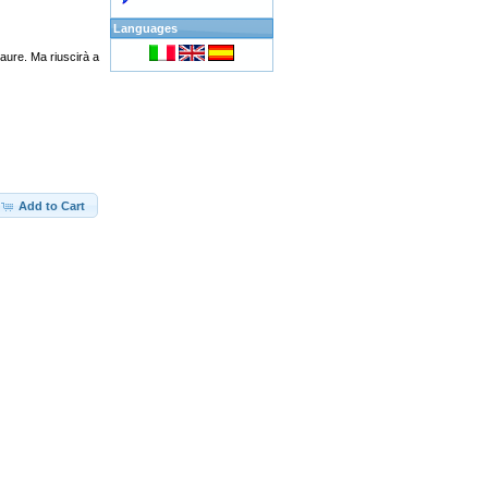
Languages
paure. Ma riuscirà a
Add to Cart