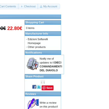
Cart Contents
Checkout
My Account
Shopping Cart
00€
22.80€
0 items
Manufacturer Info
-
Edizioni Solfanelli
Homepage
-
Other products
Notifications
Notify me of
updates to
I DIECI
COMANDAMENTI
DEL DIAVOLO
Share Product
Save
Reviews
Write a review
on this product!