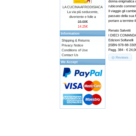
donna enigmatica ch
rubicondo commercian
LA CUCINA AFRODISIACA
Il viaggio gli camb
La via più seducente,
passato della sua f
divertente e folle a
portare a termine il
15.00€
14.25€
Renato Salvetti
Information
I DIECI COMAND
Edizioni Solfanelli
Shipping & Returns
[ISBN-978-88-330
Privacy Notice
Pagg. 384 - € 24,0
Conditions of Use
Contact Us
Reviews
We Accept