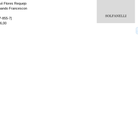
osé Flores Requejo
rmando Francescon
7-855-7]
16,00