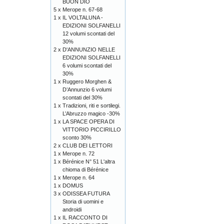
BUON DIO
5 x
Merope n. 67-68
1 x
IL VOLTALUNA -
EDIZIONI SOLFANELLI
12 volumi scontati del
30%
2 x
D'ANNUNZIO NELLE
EDIZIONI SOLFANELLI
6 volumi scontati del
30%
1 x
Ruggero Morghen &
D’Annunzio 6 volumi
scontati del 30%
1 x
Tradizioni, riti e sortilegi.
L’Abruzzo magico -30%
1 x
LA SPACE OPERA DI
VITTORIO PICCIRILLO
sconto 30%
2 x
CLUB DEI LETTORI
1 x
Merope n. 72
1 x
Bérénice N° 51 L'altra
chioma di Bérénice
1 x
Merope n. 64
1 x
DOMUS
3 x
ODISSEA FUTURA
Storia di uomini e
androidi
1 x
IL RACCONTO DI