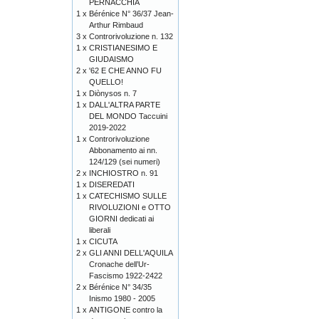
PERNACCHIA
1 x
Bérénice N° 36/37 Jean-
Arthur Rimbaud
3 x
Controrivoluzione n. 132
1 x
CRISTIANESIMO E
GIUDAISMO
2 x
'62 E CHE ANNO FU
QUELLO!
1 x
Diònysos n. 7
1 x
DALL'ALTRA PARTE
DEL MONDO Taccuini
2019-2022
1 x
Controrivoluzione
Abbonamento ai nn.
124/129 (sei numeri)
2 x
INCHIOSTRO n. 91
1 x
DISEREDATI
1 x
CATECHISMO SULLE
RIVOLUZIONI e OTTO
GIORNI dedicati ai
liberali
1 x
CICUTA
2 x
GLI ANNI DELL'AQUILA
Cronache dell’Ur-
Fascismo 1922-2422
2 x
Bérénice N° 34/35
Inismo 1980 - 2005
1 x
ANTIGONE contro la