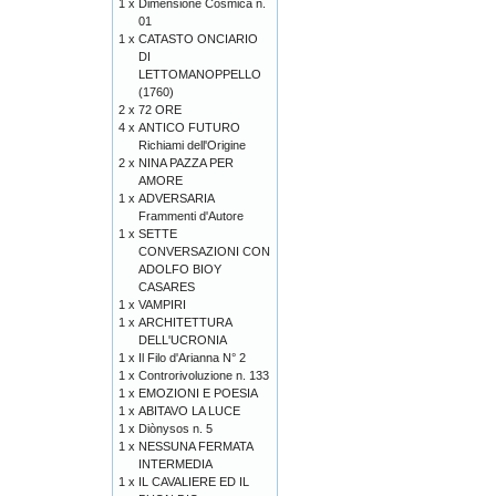
1 x
Dimensione Cosmica n.
01
1 x
CATASTO ONCIARIO
DI
LETTOMANOPPELLO
(1760)
2 x
72 ORE
4 x
ANTICO FUTURO
Richiami dell'Origine
2 x
NINA PAZZA PER
AMORE
1 x
ADVERSARIA
Frammenti d'Autore
1 x
SETTE
CONVERSAZIONI CON
ADOLFO BIOY
CASARES
1 x
VAMPIRI
1 x
ARCHITETTURA
DELL'UCRONIA
1 x
Il Filo d'Arianna N° 2
1 x
Controrivoluzione n. 133
1 x
EMOZIONI E POESIA
1 x
ABITAVO LA LUCE
1 x
Diònysos n. 5
1 x
NESSUNA FERMATA
INTERMEDIA
1 x
IL CAVALIERE ED IL