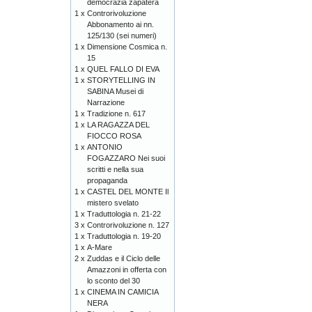
democrazia zapatera
1 x
Controrivoluzione
Abbonamento ai nn.
125/130 (sei numeri)
1 x
Dimensione Cosmica n.
15
1 x
QUEL FALLO DI EVA
1 x
STORYTELLING IN
SABINA Musei di
Narrazione
1 x
Tradizione n. 617
1 x
LA RAGAZZA DEL
FIOCCO ROSA
1 x
ANTONIO
FOGAZZARO Nei suoi
scritti e nella sua
propaganda
1 x
CASTEL DEL MONTE Il
mistero svelato
1 x
Traduttologia n. 21-22
3 x
Controrivoluzione n. 127
1 x
Traduttologia n. 19-20
1 x
A-Mare
2 x
Zuddas e il Ciclo delle
Amazzoni in offerta con
lo sconto del 30
1 x
CINEMA IN CAMICIA
NERA