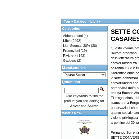
Top
»
Catalog
»
Libri
»
Categories
SETTE C
Abbonamenti
(4)
CASARE
Libri
(2492)
Libri Scontati 30%
(30)
Questo volume prese
Promozioni
(19)
l’autore argentino
Riviste->
(142)
della letteratura 
Gadgets
(2)
conversazioni fra i
Manufacturers
nell’anno 1988 e fu
Sorrentino ebbe oc
le sette conversazi
Quick Find
conversazioni con 
personalità dell’a
ed una Buenos Air
Use keywords to find the
Fierrogauchos, dei t
product you are looking for.
piacevano a Borges,
Advanced Search
osservazioni che n
quanto sociale, aned
What's New?
visione privilegiat
argentino del XX s
Fernando Sorrenti
SETTE CONVERS