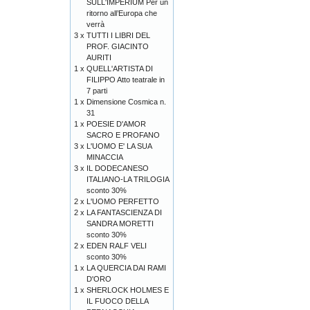
SULL'IMPERIUM Per un
ritorno all’Europa che
verrà
3 x
TUTTI I LIBRI DEL
PROF. GIACINTO
AURITI
1 x
QUELL'ARTISTA DI
FILIPPO Atto teatrale in
7 parti
1 x
Dimensione Cosmica n.
31
1 x
POESIE D'AMOR
SACRO E PROFANO
3 x
L'UOMO E' LA SUA
MINACCIA
3 x
IL DODECANESO
ITALIANO-LA TRILOGIA
sconto 30%
2 x
L'UOMO PERFETTO
2 x
LA FANTASCIENZA DI
SANDRA MORETTI
sconto 30%
2 x
EDEN RALF VELI
sconto 30%
1 x
LA QUERCIA DAI RAMI
D'ORO
1 x
SHERLOCK HOLMES E
IL FUOCO DELLA