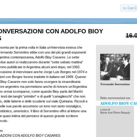
Cart C
ONVERSAZIONI CON ADOLFO BIOY
16.
S
nta per la prima volta in Italia un’intervista estesa che
 Fernando Sorrentino ebbe con uno dei più grandi esponenti
argentina contemporanea, Adolfo Bioy Casares. Le sette
 due autori si realizzarono durante “sette sabato mattina”
rono pubblicate in Argentina alcuni anni dopo, nel 1992.
casione di intervistare anche Jorge Luis Borges nel 1974 e
oni con Borges furono tradotte in italiano nel 1999. Queste
Bioy Casares non solo fanno scorgere la straordinaria
utore argentino ma permettono anche di rivivere un’Argentina
es ormai scomparse, come quando Bioy parla del Martín
esti dei tanghi “primitivi” e di quelli “canaglieschi” che non
 delle latterie e delle scuderie sul viale Quintana. Ricordi e
elle sue parole assumono un tono non tanto nostalgico,
dotico, umoristico. Il libro di Sorrentino offre al lettore una
a e quasi intima del pensiero di questo grande scrittore
ecolo.
no
AZIONI CON ADOLFO BIOY CASARES