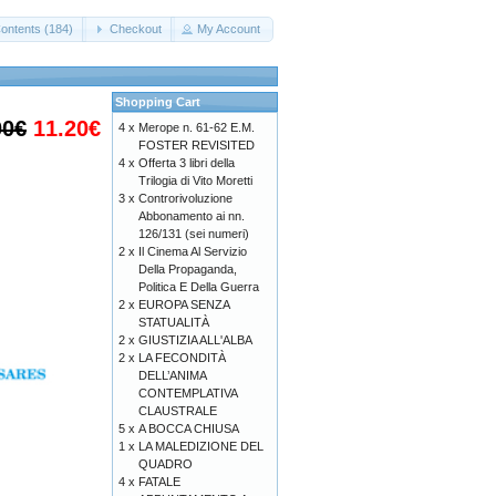
ontents (184)
Checkout
My Account
Shopping Cart
00€
11.20€
4 x
Merope n. 61-62 E.M.
FOSTER REVISITED
4 x
Offerta 3 libri della
Trilogia di Vito Moretti
3 x
Controrivoluzione
Abbonamento ai nn.
126/131 (sei numeri)
2 x
Il Cinema Al Servizio
Della Propaganda,
Politica E Della Guerra
2 x
EUROPA SENZA
STATUALITÀ
2 x
GIUSTIZIA ALL'ALBA
2 x
LA FECONDITÀ
DELL’ANIMA
CONTEMPLATIVA
CLAUSTRALE
5 x
A BOCCA CHIUSA
1 x
LA MALEDIZIONE DEL
QUADRO
4 x
FATALE