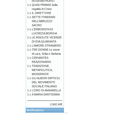
ROSA BATHURST
1 x
QUAS PRIMAS Sulla
regalità di Cristo
1 x
IL DIRETTORE
1 x
SETTE ITINERARI
NELL’ABRUZZO
SACRO
1 x
L'ERBORISTA DI
LUCREZIA BORGIA
1 x
LE INSOLITE VICENDE
DI EVA QUARANTA
1 x
L'AMORE STRANIERO
1 x
TRE DONNE Le storie
di Lara, Sofia e Stefania
1 x
CERVANTES
REAZIONARIO
1 x
TRADIZIONE,
METAPOLITICA,
MODERNITA'
1 x
GLI ALBORI DIFFICILI
DEL MOVIMENTO
SOCIALE ITALIANO
1 x
L'ORO DI ANNARELLA
1 x
A MARIA SANTISSIMA
2,842.40€
Notifications