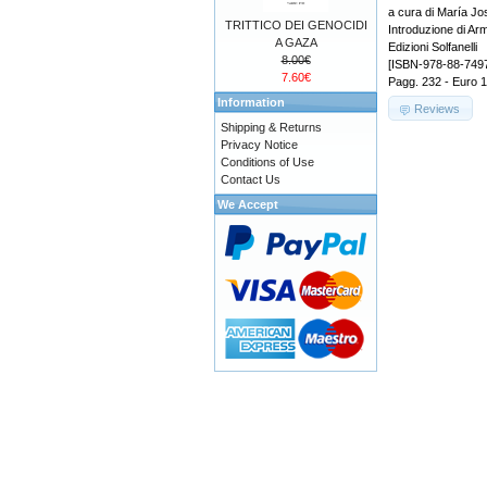
a cura di María J
TRITTICO DEI GENOCIDI
Introduzione di A
A GAZA
Edizioni Solfanelli
8.00€
[ISBN-978-88-749
7.60€
Pagg. 232 - Euro 
Information
Reviews
Shipping & Returns
Privacy Notice
Conditions of Use
Contact Us
We Accept