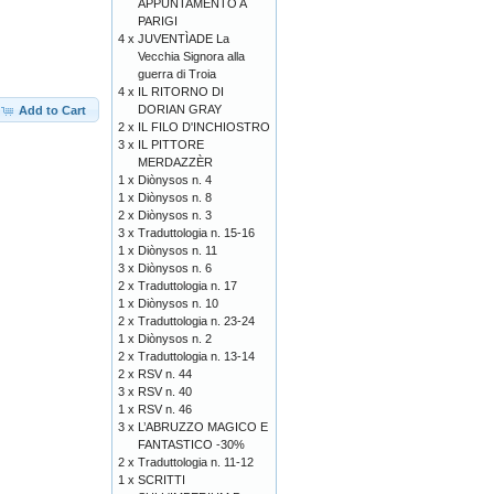
APPUNTAMENTO A
PARIGI
4 x
JUVENTÌADE La
Vecchia Signora alla
guerra di Troia
4 x
IL RITORNO DI
DORIAN GRAY
Add to Cart
2 x
IL FILO D'INCHIOSTRO
3 x
IL PITTORE
MERDAZZÈR
1 x
Diònysos n. 4
1 x
Diònysos n. 8
2 x
Diònysos n. 3
3 x
Traduttologia n. 15-16
1 x
Diònysos n. 11
3 x
Diònysos n. 6
2 x
Traduttologia n. 17
1 x
Diònysos n. 10
2 x
Traduttologia n. 23-24
1 x
Diònysos n. 2
2 x
Traduttologia n. 13-14
2 x
RSV n. 44
3 x
RSV n. 40
1 x
RSV n. 46
3 x
L’ABRUZZO MAGICO E
FANTASTICO -30%
2 x
Traduttologia n. 11-12
1 x
SCRITTI